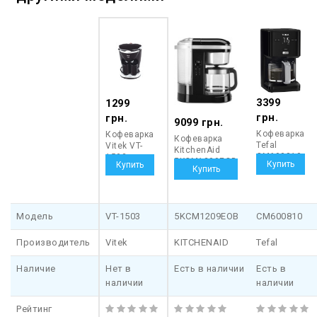
3399
1299
грн.
грн.
9099 грн.
Кофеварка
Кофеварка
Кофеварка
Tefal
Vitek VT-
KitchenAid
CM600810
1503
5KCM1209EOB
Модель
VT-1503
5KCM1209EOB
CM600810
Производитель
Vitek
KITCHENAID
Tefal
Наличие
Нет в
Есть в наличии
Есть в
наличии
наличии
Рейтинг