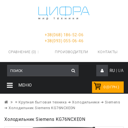
+38(068) 186-52-06
+38(093) 055-06-46
СРАВНЕНИЕ (0)
ПРОИЗВОДИТЕЛИ
КОНТАКТЫ
RU
|
UA
МЕНЮ
0 (0 ГРН.)
≡ Крупная бытовая техника
➔ Холодильники
➔ Siemens
➔ Холодильник Siemens KG76NCXE0N
Холодильник Siemens KG76NCXE0N