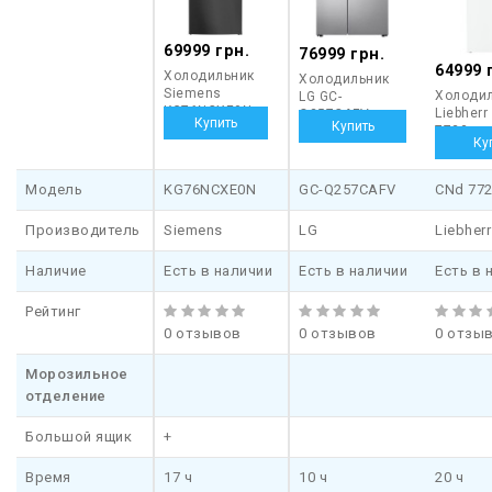
69999 грн.
76999 грн.
64999 
Холодильник
Холодильник
Siemens
Холоди
LG GC-
KG76NCXE0N
Liebherr
Q257CAFV
7723
Модель
KG76NCXE0N
GC-Q257CAFV
CNd 77
Производитель
Siemens
LG
Liebherr
Наличие
Есть в наличии
Есть в наличии
Есть в 
Рейтинг
0 отзывов
0 отзывов
0 отзы
Морозильное
отделение
Большой ящик
+
Время
17 ч
10 ч
20 ч