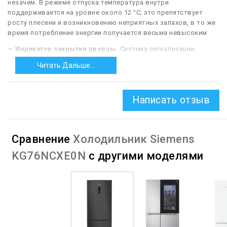
незачем. В режиме отпуска температура внутри
поддерживается на уровне около 12 °С; это препятствует
росту плесени и возникновению неприятных запахов, в то же
время потребление энергии получается весьма невысоким.
— Индикатор закрытия дверцы.
Система сигнализации,
предупреждающая о том, что дверь холодильника долгое
Читать Дальше...
время открыта (или закрыта недостаточно плотно). По
прошествии некоторого времени после открытия такая
система подает сигнал (обычно звуковой), оповещая
Написать отзыв
пользователя о необходимости проверить состояние двери.
Это позволяет избежать критического повышения
температуры в камере холодильника и порчи содержимого. В
некоторых моделях подобная система также дополняется
Сравнение
Холодильник Siemens
световым индикатором, который подтверждает правильное
закрытие двери — это еще более снижает риск оставить
KG76NCXE0N
с другими моделями
холодильник неплотно закрытым.