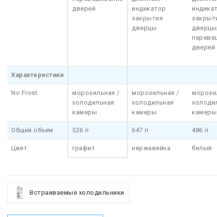
дверей
индикатор
индика
закрытия
закрыт
дверцы
дверцы
переве
дверей
Характеристики
No Frost
морозильная /
морозильная /
морози
холодильная
холодильная
холоди
камеры
камеры
камеры
Общий объем
526 л
647 л
486 л
Цвет
графит
нержавейка
белый
Встраиваемые холодильники