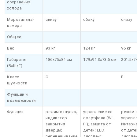
сохранения
холода
Морозильная
снизу
сбоку
снизу
камера
Общее
Вес
93 кг
124 кг
96 кг
Габариты
186х75х84 см
179х91.3х73.5 см
201.5x7
(ВхШхГ)
Класс
C
B
шумности
Функции и
возможности
Функции
режим отпуска;
управление со
режим о
индикатор
смартфона (Wi-
управл
закрытия
Fi); защита от
Интерне
дверцы;
детей; LED
от дете
перевешивание
дисплей;
дисплей