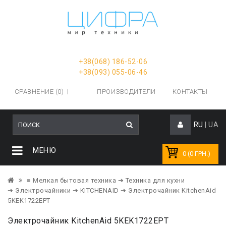
+38(068) 186-52-06
+38(093) 055-06-46
СРАВНЕНИЕ (0)
ПРОИЗВОДИТЕЛИ
КОНТАКТЫ
RU
|
UA
МЕНЮ
0 (0 ГРН.)
≡ Мелкая бытовая техника
➔ Техника для кухни
➔ Электрочайники
➔ KITCHENAID
➔ Электрочайник KitchenAid
5KEK1722EPT
Электрочайник KitchenAid 5KEK1722EPT