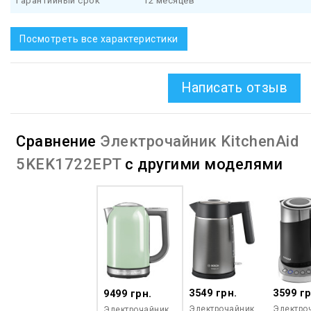
Гарантийный срок
12 месяцев
Посмотреть все характеристики
Написать отзыв
Сравнение
Электрочайник KitchenAid
5KEK1722EPT
с другими моделями
3549 грн.
3599 гр
9499 грн.
Электрочайник
Электро
Электрочайник