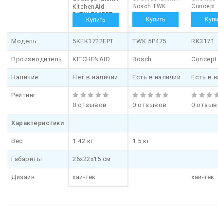
Bosch TWK
Concept
KitchenAid
5P475
RK3171
5KEK1722EPT
Модель
5KEK1722EPT
TWK 5P475
RK3171
Производитель
KITCHENAID
Bosch
Concept
Наличие
Нет в наличии
Есть в наличии
Есть в 
Рейтинг
0 отзывов
0 отзывов
0 отзыв
Характеристики
Вес
1.42 кг
1.5 кг
Габариты
26x22x15 см
Дизайн
хай-тек
хай-тек