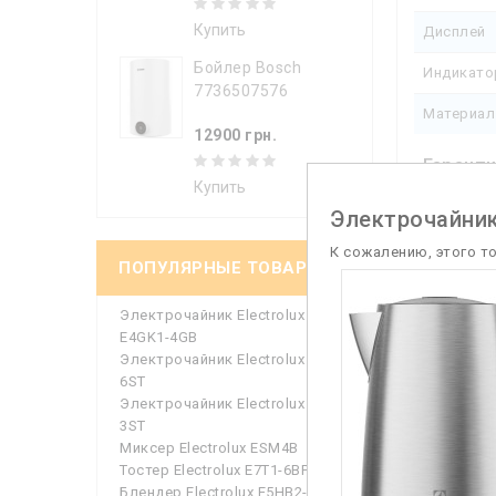
Купить
Дисплей
Бойлер Bosch
Индикато
7736507576
Материал
12900 грн.
Гарант
Купить
Гарантий
Электрочайник
К сожалению, этого т
ПОПУЛЯРНЫЕ ТОВАРЫ
Посмотр
Электрочайник Electrolux
E4GK1-4GB
Электрочайник Electrolux E5K1-
Описа
6ST
Электрочайник Electrolux E3K1-
В
ысококла
3ST
нужной те
Миксер Electrolux ESM4B
непосредст
Тостер Electrolux E7T1-6BP
Electrolux
Блендер Electrolux E5HB2-8SS