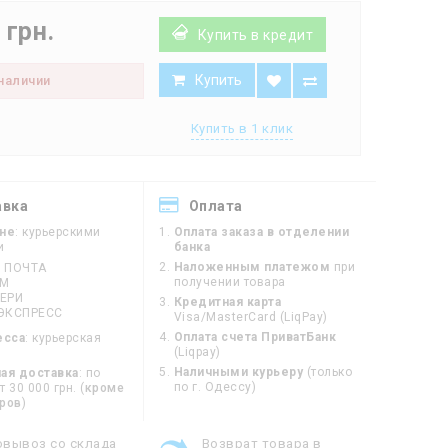
 грн.
Купить в кредит
Купить
 наличии
Купить в 1 клик
авка
Оплата
ине
: курьерскими
Оплата заказа в отделении
и
банка
Наложенным платежом
при
 ПОЧТА
получении товара
ЙМ
ЕРИ
Кредитная карта
ЭКСПРЕСС
Visa/MasterCard (LiqPay)
Оплата счета ПриватБанк
есса
: курьерская
(Liqpay)
Наличными курьеру
(только
ая доставка
: по
по г. Одессу)
 30 000 грн. (
кроме
оров
)
овывоз со склада
Возврат товара в