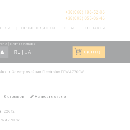
+38(068) 186-52-06
+38(093) 055-06-46
РЕДИТ
ПРОИЗВОДИТЕЛИ
О НАС
КОНТАКТЫ
|
renje
Плиты Electrolux
RU
|
UA
0 (0 ГРН.)
olux
➔ Электрочайник Electrolux EEWA7700W
0 отзывов
Написать отзыв
а:
22612
EWA7700W