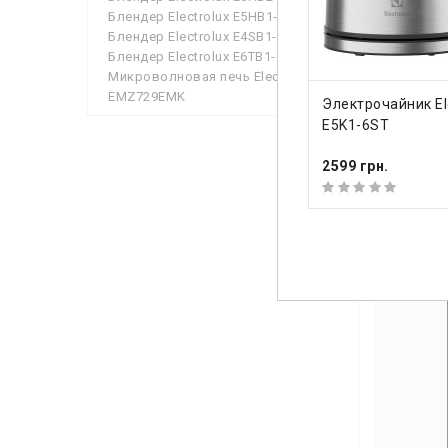
Функциона
Блендер Electrolux E5HB1-6SS
получаса. 
Блендер Electrolux E4SB1-4ST
модели мож
Блендер Electrolux E6TB1-6ST
ручки). В 
Микроволновая печь Electrolux
его резер
EMZ729EMK
КУПИТЬ
Электрочайник El
устанавлив
E5K1-6ST
2599 грн.
Виде