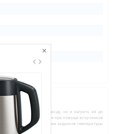
×
не только вскипятить воду, но и нагреть её до
ьной колбе осуществляется при помощи встроенной
 при закипании и достижении заданной температуры