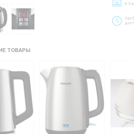
в О
Удо
дост
ИЕ ТОВАРЫ