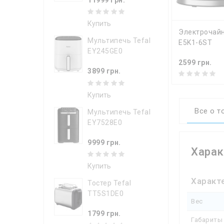
Купить
КУПИТ
Электрочайни
Мультипечь Tefal
E5K1-6ST
EY245GE0
2599 грн.
3899 грн.
Купить
Все о т
Мультипечь Tefal
EY7528E0
9999 грн.
Харак
Купить
Характ
Тостер Tefal
TT5S1DE0
Вес
1799 грн.
Габариты