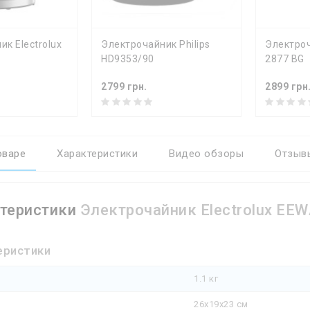
Ь
КУПИТЬ
КУ
к Electrolux
Электрочайник Philips
Электроч
HD9353/90
2877 BG
2799 грн.
2899 грн
оваре
Характеристики
Видео обзоры
Отзывы
теристики
Электрочайник Electrolux E
еристики
1.1 кг
26x19x23 см