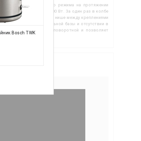
бранного температурного режима на протяжении
ндартной мощности — 2400 Вт. За один раз в колбе
ена на шкале индикации в нише между креплениями
ии изделия с нагревательной базы и отсутствии в
 как водится, является поворотной и позволяет
ИТЬ
КУПИТЬ
йник Bosch TWK
Электрочайник Tefal
Эле
KI583C10
BG
2699 грн.
279
EWA7700W