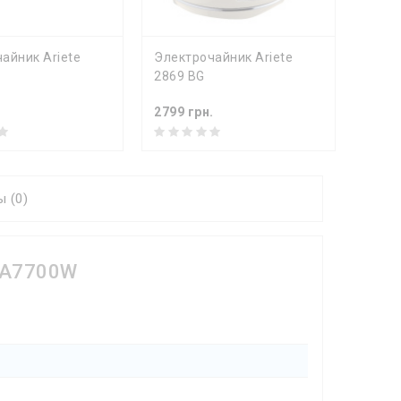
ПИТЬ
КУПИТЬ
айник Ariete
Электрочайник Ariete
Элект
2869 BG
2869 
.
2799 грн.
2799 
 (0)
EWA7700W