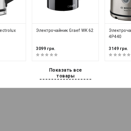
льность модели также включает возможность поддержания вы
В сердце электрочайника установлен нагревательный элемент ста
но вскипятить 1.7 л воды (максимальная отметка уровня обознач
чайнике предусмотрено автоотключение при закипании воды, снят
вуаре содержимого. Подставка, на которую опирается модель,
КУПИТЬ
КУП
ectrolux
Электрочайник Graef WK 62
Электроча
ать чайник в любой позиции.
4P440
3099 грн.
3149 грн.
ообзоры на
Электрочайник Electrolux E
Показать все
товары