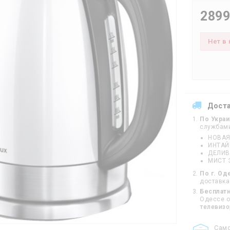
2899
Нет в
Дост
По Укра
службам
НОВАЯ
ИНТА
ДЕЛИВ
МИСТ 
По г. Од
доставка
Бесплатн
Одессе от
телевиз
Cам