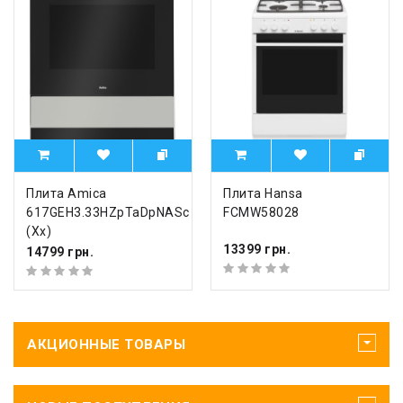
Плита Amica
Плита Hansa
617GEH3.33HZpTaDpNASc
FCMW58028
(Xx)
13399 грн.
14799 грн.
АКЦИОННЫЕ ТОВАРЫ