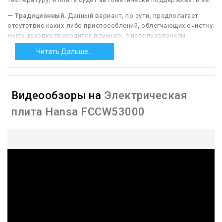
— Традиционный.
Данный вариант, по сути, предполагает
отсутствие каких-либо приспособлений, облегчающих очистку:
мыть духовку приходится вручную, с использованием
обычных моющих и чистящих средств. Такая процедура может
Читать Дальше...
быть довольно хлопотной и трудоёмкой, зато
«традиционные» духовки стоят заметно дешевле аналогичных
моделей с более продвинутыми типами очистки.
Видеообзоры на
Электрическая
плита Hansa FCCW53000