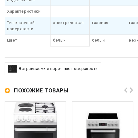
Характеристики
Тип варочной
электрическая
газовая
газ
поверхности
Цвет
белый
белый
нер
Встраиваемые варочные поверхности
ПОХОЖИЕ ТОВАРЫ