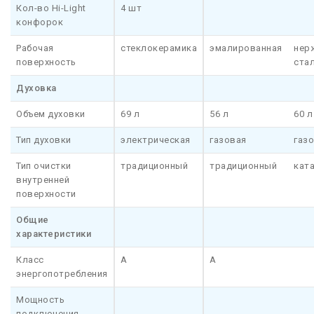
Кол-во Hi-Light
4 шт
конфорок
Рабочая
стеклокерамика
эмалированная
нер
поверхность
ста
Духовка
Объем духовки
69 л
56 л
60 л
Тип духовки
электрическая
газовая
газ
Тип очистки
традиционный
традиционный
кат
внутренней
поверхности
Общие
характеристики
Класс
A
A
энергопотребления
Мощность
подключения