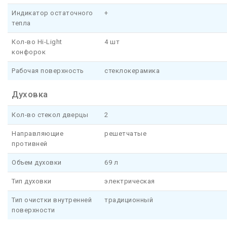
Индикатор остаточного
+
тепла
Кол-во Hi-Light
4 шт
конфорок
Рабочая поверхность
стеклокерамика
Духовка
Кол-во стекол дверцы
2
Направляющие
решетчатые
противней
Объем духовки
69 л
Тип духовки
электрическая
Тип очистки внутренней
традиционный
поверхности