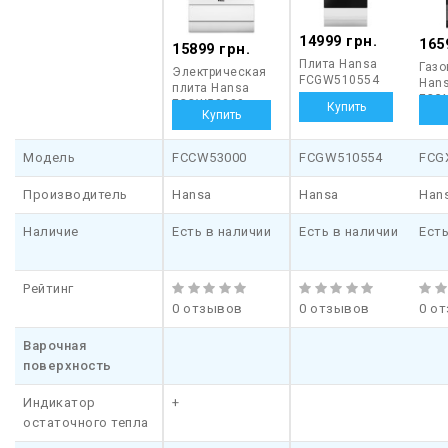
14999 грн.
165
15899 грн.
Плита Hansa
Газо
Электрическая
FCGW510554
Han
плита Hansa
FCG
FCCW53000
Модель
FCCW53000
FCGW510554
FCG
Производитель
Hansa
Hansa
Han
Наличие
Есть в наличии
Есть в наличии
Есть
Рейтинг
0 отзывов
0 отзывов
0 о
Варочная
поверхность
Индикатор
+
остаточного тепла