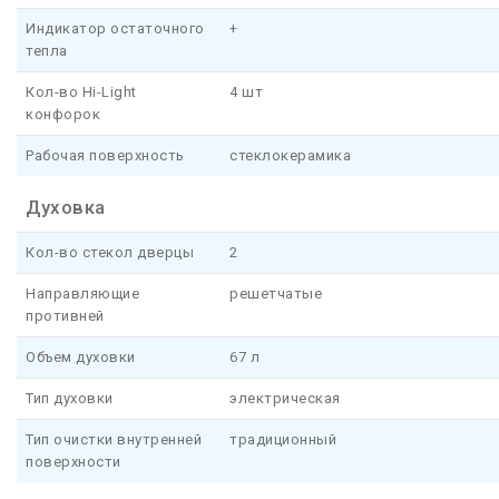
Индикатор остаточного
+
тепла
Кол-во Hi-Light
4 шт
конфорок
Рабочая поверхность
стеклокерамика
Духовка
Кол-во стекол дверцы
2
Направляющие
решетчатые
противней
Объем духовки
67 л
Тип духовки
электрическая
Тип очистки внутренней
традиционный
поверхности