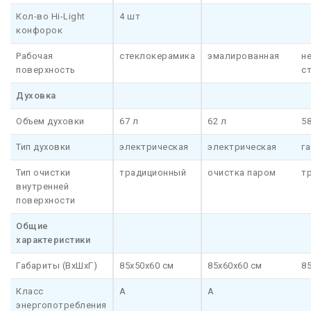
Кол-во Hi-Light
4 шт
конфорок
Рабочая
стеклокерамика
эмалированная
н
поверхность
с
Духовка
Объем духовки
67 л
62 л
58
Тип духовки
электрическая
электрическая
г
Тип очистки
традиционный
очистка паром
т
внутренней
поверхности
Общие
характеристики
Габариты (ВхШхГ)
85x50x60 см
85x60x60 см
8
Класс
A
A
энергопотребления