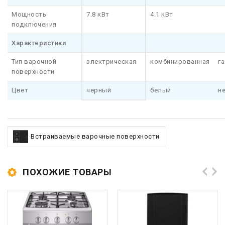
Мощность
7.8 кВт
4.1 кВт
подключения
Характеристики
Тип варочной
электрическая
комбинированная
г
поверхности
Цвет
черный
белый
н
Встраиваемые варочные поверхности
ПОХОЖИЕ ТОВАРЫ