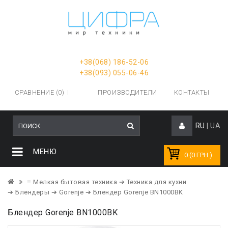
+38(068) 186-52-06
+38(093) 055-06-46
СРАВНЕНИЕ (0)
ПРОИЗВОДИТЕЛИ
КОНТАКТЫ
RU
|
UA
МЕНЮ
0 (0 ГРН.)
≡ Мелкая бытовая техника
➔ Техника для кухни
➔ Блендеры
➔ Gorenje
➔ Блендер Gorenje BN1000BK
Блендер Gorenje BN1000BK