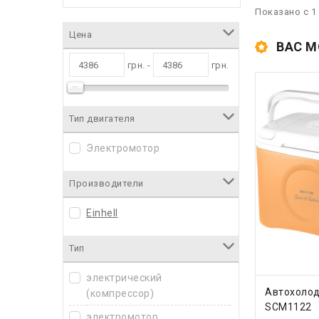
Показано с 1 
Цена
ВАС М
грн. -
грн.
Тип двигателя
Электромотор
Производители
Einhell
Тип
электрический
КУПИ
Автохолод
(компрессор)
SCM1122
электромотор