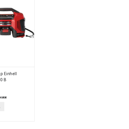
ТЬ
 Einhell
20 В
ичии
.