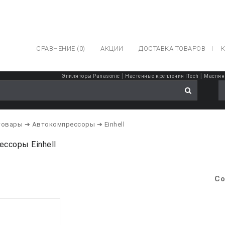
СРАВНЕНИЕ (0)
АКЦИИ
ДОСТАВКА ТОВАРОВ
К
|
|
Эпиляторы Panasonic
Настенные крепления ITech
Масляны
товары
➔ Автокомпрессоры
➔ Einhell
ссоры Einhell
Со