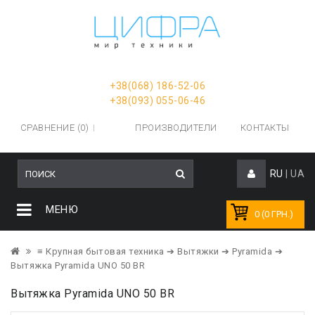
+38(068) 186-52-06
+38(093) 055-06-46
СРАВНЕНИЕ (0)
ПРОИЗВОДИТЕЛИ
КОНТАКТЫ
RU
|
UA
МЕНЮ
0 (0 ГРН.)
≡ Крупная бытовая техника
➔ Вытяжки
➔ Pyramida
➔
Вытяжка Pyramida UNO 50 BR
Вытяжка Pyramida UNO 50 BR