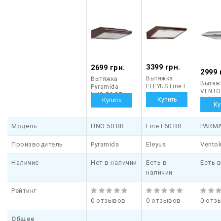
3399 грн.
2699 грн.
2999 
Вытяжка
Вытяжка
Вытяж
ELEYUS Line I
Pyramida
VENTO
60 BR
UNO 50 BR
PARMA
INOX
Модель
UNO 50 BR
Line I 60 BR
PARMA
Производитель
Pyramida
Eleyus
Ventol
Наличие
Нет в наличии
Есть в
Есть 
наличии
Рейтинг
0 отзывов
0 отзывов
0 отз
Общее