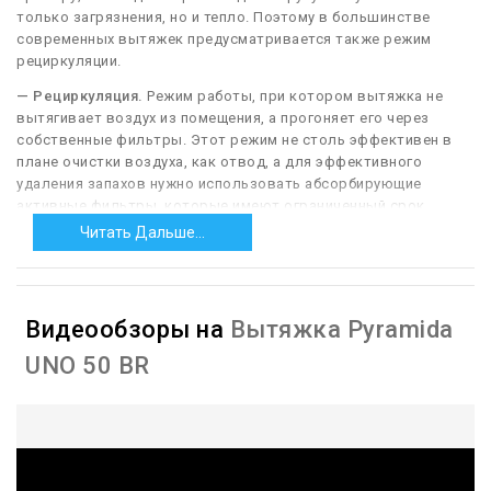
только загрязнения, но и тепло. Поэтому в большинстве
современных вытяжек предусматривается также режим
рециркуляции.
— Рециркуляция.
Режим работы, при котором вытяжка не
вытягивает воздух из помещения, а прогоняет его через
собственные фильтры. Этот режим не столь эффективен в
плане очистки воздуха, как отвод, а для эффективного
удаления запахов нужно использовать абсорбирующие
активные фильтры, которые имеют ограниченный срок
службы. С другой стороны, рециркуляция не требует
Читать Дальше...
интенсивного притока наружного воздуха, что в некоторых
ситуациях бывает немаловажно — например, в холодное
время года, когда нежелательно «выдувать» нагретый воздух
из помещения.
Видеообзоры на
Вытяжка Pyramida
UNO 50 BR