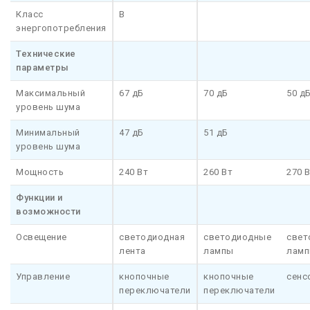
Класс
B
энергопотребления
Технические
параметры
Максимальный
67 дБ
70 дБ
50 д
уровень шума
Минимальный
47 дБ
51 дБ
уровень шума
Мощность
240 Вт
260 Вт
270 
Функции и
возможности
Освещение
светодиодная
светодиодные
свет
лента
лампы
лам
Управление
кнопочные
кнопочные
сенс
переключатели
переключатели