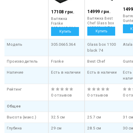
рециркуляции.
1499
14999 грн.
17108 грн.
— Рециркуляция.
Режим работы, при котором вытяжка не
Вытя
Вытяжка Best
Вытяжка
Gunt
вытягивает воздух из помещения, а прогоняет его через
Chef Glass box
Franke
Atala
собственные фильтры. Этот режим не столь эффективен в
1100 black 74
305.0665.364
плане очистки воздуха, как отвод, а для эффективного
удаления запахов нужно использовать абсорбирующие
Модель
305.0665.364
Glass box 1100
Atala
активные фильтры, которые имеют ограниченный срок
black 74
службы. С другой стороны, рециркуляция не требует
интенсивного притока наружного воздуха, что в некоторых
Производитель
Franke
Best Chef
Gunt
ситуациях бывает немаловажно — например, в холодное
время года, когда нежелательно «выдувать» нагретый воздух
Наличие
Есть в наличии
Есть в наличии
Есть
из помещения.
нали
Рейтинг
0 отзывов
0 отзывов
0 от
Общее
Высота (макс.)
32.5 см
25.7 см
31 с
Глубина
29 см
28.5 см
30 с