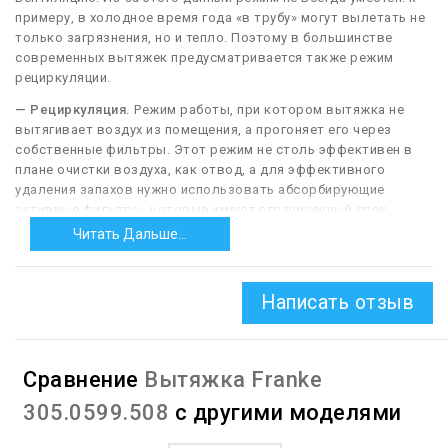
примеру, в холодное время года «в трубу» могут вылетать не
только загрязнения, но и тепло. Поэтому в большинстве
современных вытяжек предусматривается также режим
рециркуляции.
— Рециркуляция.
Режим работы, при котором вытяжка не
вытягивает воздух из помещения, а прогоняет его через
собственные фильтры. Этот режим не столь эффективен в
плане очистки воздуха, как отвод, а для эффективного
удаления запахов нужно использовать абсорбирующие
активные фильтры, которые имеют ограниченный срок
службы. С другой стороны, рециркуляция не требует
Читать Дальше...
интенсивного притока наружного воздуха, что в некоторых
ситуациях бывает немаловажно — например, в холодное
время года, когда нежелательно «выдувать» нагретый воздух
Написать отзыв
из помещения.
Сравнение
Вытяжка Franke
305.0599.508
с другими моделями