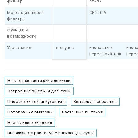
фильтр
сталь
Модель угольного
CF 220 A
фильтра
Функции и
возможности
Управление
ползунок
кнопочные
кноп
переключатели
пере
Наклонные вытяжки для кухни
Островные вытяжки для кухни
Плоские вытяжки кухонные
Вытяжки Т-образные
Потолочные вытяжки
Настенные вытяжки
Настольные вытяжки
Вытяжки встраиваемые в шкаф для кухни