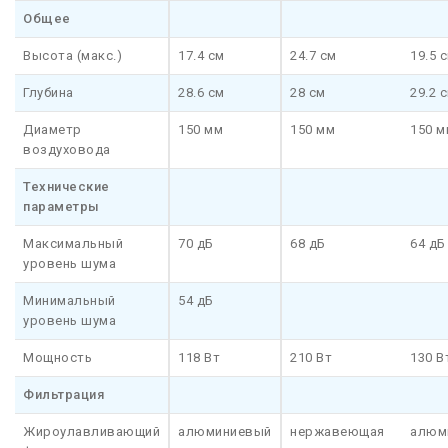
Общее
Высота (макс.)
17.4 см
24.7 см
19.5 
Глубина
28.6 см
28 см
29.2 
Диаметр
150 мм
150 мм
150 м
воздуховода
Технические
параметры
Максимальный
70 дБ
68 дБ
64 дБ
уровень шума
Минимальный
54 дБ
уровень шума
Мощность
118 Вт
210 Вт
130 В
Фильтрация
Жироулавливающий
алюминиевый
нержавеющая
алюм