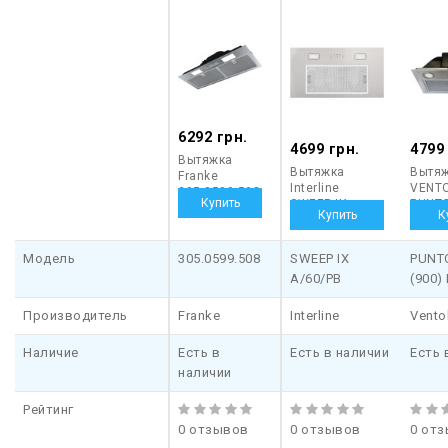
6292 грн.
4699 грн.
4799
Вытяжка
Вытяжка
Вытя
Franke
Interline
VENT
305.0599.508
SWEEP IX
PUNTO
A/60/PB
(900)
Модель
305.0599.508
SWEEP IX
PUNTO
A/60/PB
(900)
Производитель
Franke
Interline
Vento
Наличие
Есть в
Есть в наличии
Есть 
наличии
Рейтинг
0 отзывов
0 отзывов
0 от