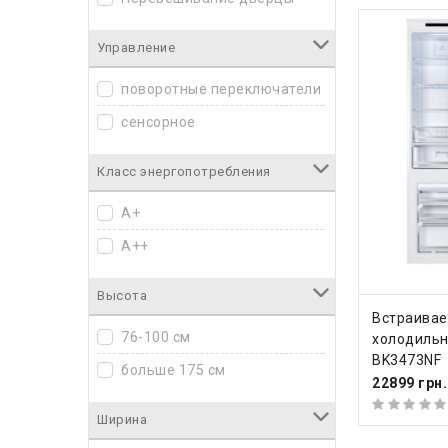
Управление
поворотные переключатели
сенсорное
Класс энергопотребления
A+
A++
Высота
КУПИ
Встраива
76-100 см
холодильн
BK3473NF
больше 175 см
22899 грн.
Ширина