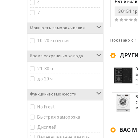
Нет в нал
4
30151 гр
7
Мощность замораживания
Показано с 1 
10-20 кг/сутки
ДРУГИ
Время сохранения холода
21-30 ч
до 20 ч
п
E
Функции/возможности
с
No Frost
E
Быстрая заморозка
Дисплей
ВАС М
Перевешивание дверцы