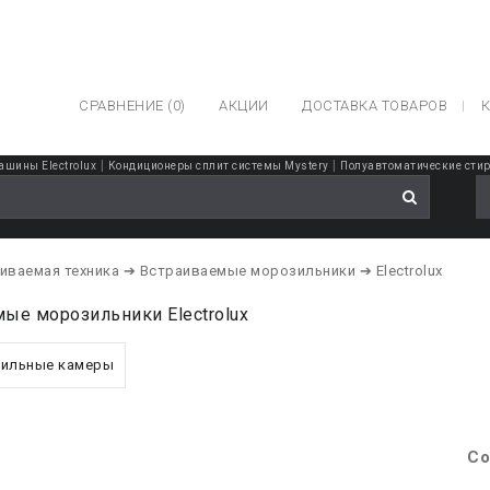
СРАВНЕНИЕ (0)
АКЦИИ
ДОСТАВКА ТОВАРОВ
К
|
|
шины Electrolux
Кондиционеры сплит системы Mystery
Полуавтоматические сти
иваемая техника
➔ Встраиваемые морозильники
➔ Electrolux
ые морозильники Electrolux
ильные камеры
Со