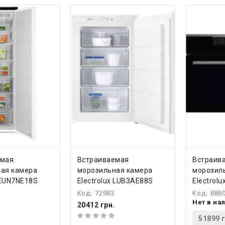
ТЬ
КУПИТЬ
КУ
емая
Встраиваемая
Встраив
ая камера
морозильная камера
морозил
 EUN7NE18S
Electrolux LUB3AE88S
Electrol
Код:
72983
Код:
886
Нет в на
20412 грн.
51899 г