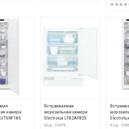
ТЬ
КУПИТЬ
КУ
емая
Встраиваемая
Встраив
ая камера
морозильная камера
морозил
 LUT6NF18S
Electrolux LYB2AF82S
Electrol
Код:
72979
Код:
729