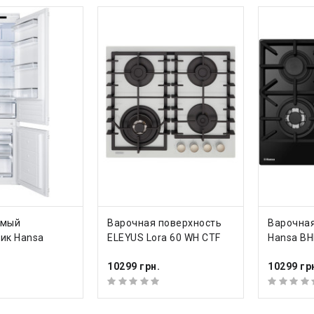
ТЬ
КУПИТЬ
КУП
емый
Варочная поверхность
Варочная
ик Hansa
ELEYUS Lora 60 WH CTF
Hansa B
10299 грн.
10299 гр