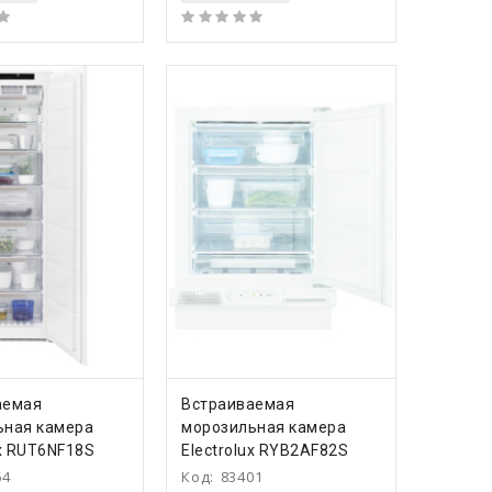
ПИТЬ
КУПИТЬ
аемая
Встраиваемая
ьная камера
морозильная камера
ux RUT6NF18S
Electrolux RYB2AF82S
64
Код:
83401