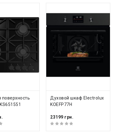
ИТЬ
КУПИТЬ
 поверхность
Духовой шкаф Electrolux
HKS651551
KOEFP77H
н.
23199 грн.