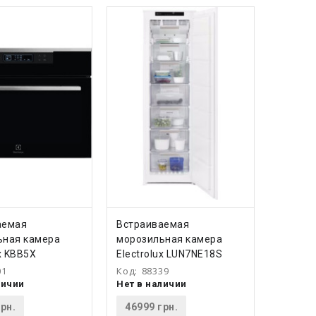
ПИТЬ
КУПИТЬ
аемая
Встраиваемая
ьная камера
морозильная камера
ux KBB5X
Electrolux LUN7NE18S
01
Код:
88339
личии
Нет в наличии
рн.
46999 грн.