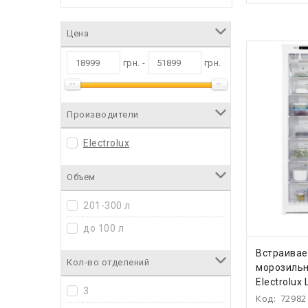
Цена
грн. -
грн.
Производители
Electrolux
Объем
201-300 л
до 100 л
КУПИ
Встраива
Кол-во отделений
морозильн
Electrolux
3
Код:
72982