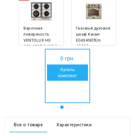
Варочная
Газовый духовой
поверхность
шкаф Kaiser
VENTOLUX HG
EG6345ElfEm
C7G CEST (IVORY)
49899
грн.
7299 грн.
0
грн.
7080
грн.
Купить
комплект
Все о товаре
Характеристики