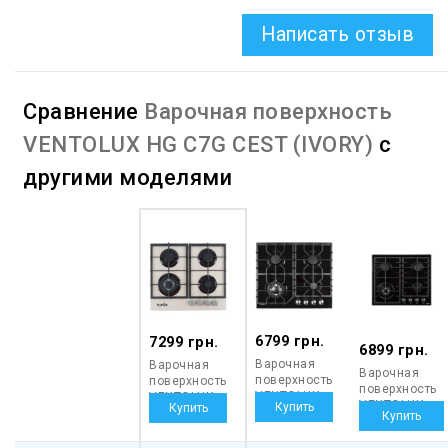
Написать отзыв
Сравнение
Варочная поверхность
VENTOLUX HG C7G CEST (IVORY)
с
другими моделями
6799 грн.
7299 грн.
6899 грн.
Варочная
Варочная
Варочная
поверхность
поверхность
поверхность
VENTOLUX
VENTOLUX
VENTOLUX
HG L7G CEST
HG C7G
HSF640-D3
(BK)
CEST
CEST (BK)
(IVORY)