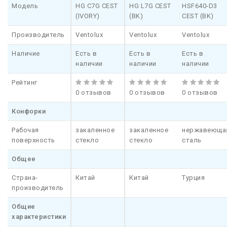
Модель
HG C7G CEST
HG L7G CEST
HSF640-D3
(IVORY)
(BK)
CEST (BK)
Производитель
Ventolux
Ventolux
Ventolux
Наличие
Есть в
Есть в
Есть в
наличии
наличии
наличии
Рейтинг
0 отзывов
0 отзывов
0 отзывов
Конфорки
Рабочая
закаленное
закаленное
нержавеюща
поверхность
стекло
стекло
сталь
Общее
Страна-
Китай
Китай
Турция
производитель
Общие
характеристики