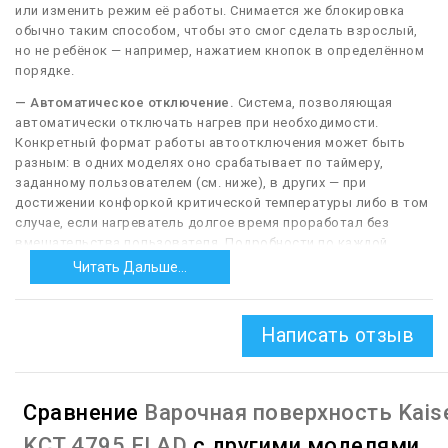
или изменить режим её работы. Снимается же блокировка
обычно таким способом, чтобы это смог сделать взрослый,
но не ребёнок — например, нажатием кнопок в определённом
порядке.
— Автоматическое отключение.
Система, позволяющая
автоматически отключать нагрев при необходимости.
Конкретный формат работы автоотключения может быть
разным: в одних моделях оно срабатывает по таймеру,
заданному пользователем (см. ниже), в других — при
достижении конфоркой критической температуры либо в том
случае, если нагреватель долгое время проработал без
вмешательства пользователя. Подробности по каждой
модели стоит уточнять отдельно. Однако в любом случае
Читать Дальше...
данная функция делает пользование варочной поверхности
более удобным, а то и безопасным. Отметим, что в газовых
конфорках автоотключение почти не встречается по
Написать отзыв
техническим причинам.
— Индикатор остаточного тепла.
Указатель,
сигнализирующий о том, что данная конфорка ещё горячая.
Сравнение
Варочная поверхность Kais
Как правило, реагирует на нагрев от 50 °С и выше. Основное
назначение такого индикатора — предотвращение ожогов от
KCT 4795 FI AD
с другими моделями