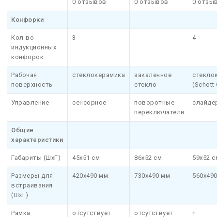
0 отзывов
0 отзывов
0 отзы
Конфорки
Кол-во
3
4
индукционных
конфорок
Рабочая
стеклокерамика
закаленное
стекло
поверхность
стекло
(Schott
Управление
сенсорное
поворотные
слайде
переключатели
Общие
характеристики
Габариты (ШхГ)
45x51 см
86x52 см
59х52 с
Размеры для
420x490 мм
730x490 мм
560х49
встраивания
(ШхГ)
Рамка
отсутствует
отсутствует
+