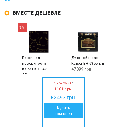
ВМЕСТЕ ДЕШЕВЛЕ
3%
Варочная
Духовой шкаф
поверхность
Kaiser EH 6355 Em
Kaiser KCT 4795 FI
47899
грн.
AD
36699 грн.
:
Экономия
35598
грн.
1101
грн.
83497
грн.
Купить
комплект