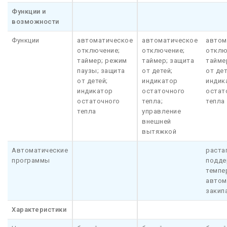
Функции и
возможности
Функции
автоматическое
автоматическое
автом
отключение;
отключение;
отклю
таймер; режим
таймер; защита
тайме
паузы; защита
от детей;
от дет
от детей;
индикатор
индик
индикатор
остаточного
остат
остаточного
тепла;
тепла
тепла
управление
внешней
вытяжкой
Автоматические
раста
программы
подде
темпе
автом
закип
Характеристики