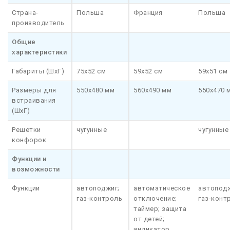
Страна-
Польша
Франция
Польша
производитель
Общие
характеристики
Габариты (ШхГ)
75x52 см
59х52 см
59x51 см
Размеры для
550x480 мм
560x490 мм
550x470 
встраивания
(ШхГ)
Решетки
чугунные
чугунные
конфорок
Функции и
возможности
Функции
автоподжиг;
автоматическое
автоподж
газ-контроль
отключение;
газ-конт
таймер; защита
от детей;
индикатор