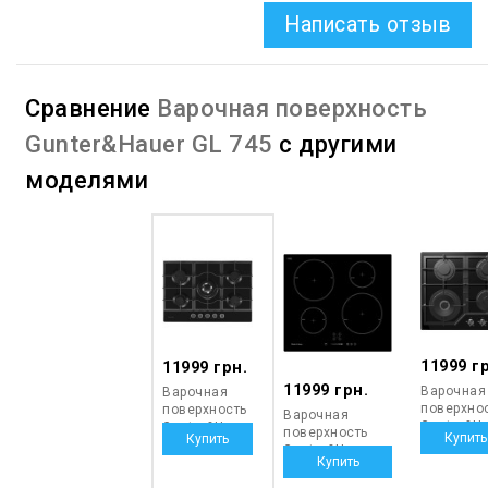
Написать отзыв
Сравнение
Варочная поверхность
Gunter&Hauer GL 745
с другими
моделями
11999 г
11999 грн.
11999 грн.
Варочная
Варочная
поверхно
поверхность
Варочная
Gunter&H
Gunter&Hauer
поверхность
GT 642
GL 745
Gunter&Hauer
I6M