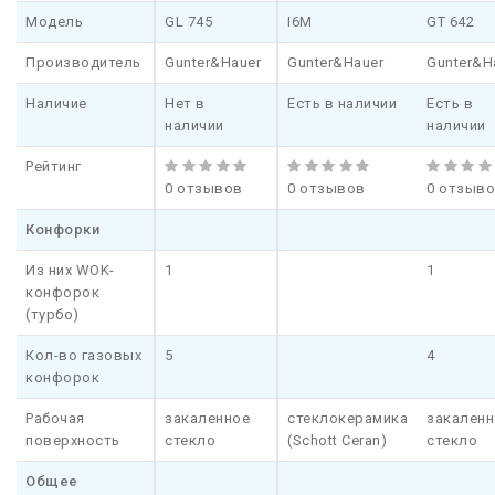
Модель
GL 745
I6M
GT 642
Производитель
Gunter&Hauer
Gunter&Hauer
Gunter&H
Наличие
Нет в
Есть в наличии
Есть в
наличии
наличии
Рейтинг
0 отзывов
0 отзывов
0 отзыв
Конфорки
Из них WOK-
1
1
конфорок
(турбо)
Кол-во газовых
5
4
конфорок
Рабочая
закаленное
стеклокерамика
закаленн
поверхность
стекло
(Schott Ceran)
стекло
Общее