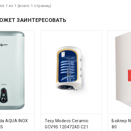
по 1 из 1 (всего 1 страниц)
ОЖЕТ ЗАИНТЕРЕСОВАТЬ
ТЬ
КУПИТЬ
КУП
da AQUA INOX
Tesy Modeco Ceramic
Бойлер N
VS
GCV9S 1204724D C21
80