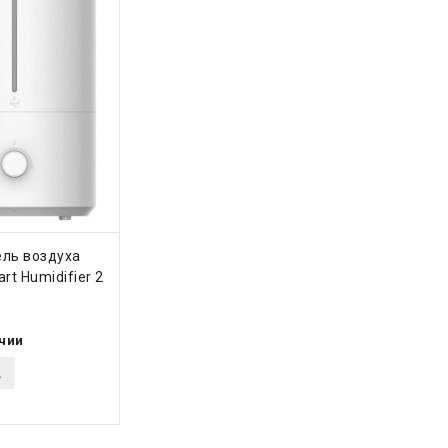
ТЬ
ль воздуха
rt Humidifier 2
ичии
.