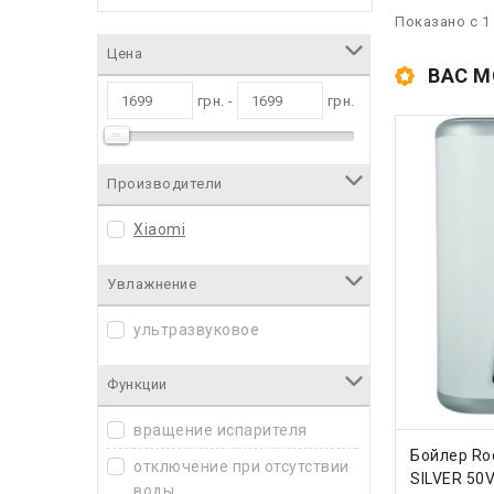
Показано с 1 
Цена
ВАС М
грн. -
грн.
Производители
Xiaomi
Увлажнение
ультразвуковое
Функции
вращение испарителя
КУПИ
Бойлер Ro
отключение при отсутствии
SILVER 50
воды