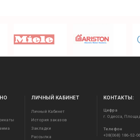
НО
ЛИЧНЫЙ КАБИНЕТ
КОНТАКТЫ:
Цифра
Личный Кабинет
г. Одесса, Площа
фикаты
История заказов
рамма
Закладки
Телефон
+38(068) 186-52-0
Рассылка