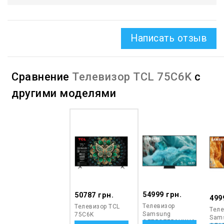
Написать отзыв
Сравнение
Телевизор TCL 75C6K
с
другими моделями
54999 грн.
50787 грн.
499
Телевизор
Телевизор TCL
Теле
Samsung
75C6K
Sam
QE75Q7F5AUXUA