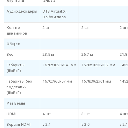
Акустика
ONKYO
Аудиодекодеры
DTS Virtual:X,
Dolby Atmos
Кол-во
2 шт
2 шт
2 ш
динамиков
Общее
Вес
23.5 кг
26.7 кг
21.8
Габариты
1670x1028x341 мм
1678x1023x332 мм
145
(ШхВхГ)
Габариты без
1670x960x57 мм
1678x962x61 мм
145
подставки
(ШхВхГ)
Разъемы
HDMI
4 шт
3 шт
4 ш
Версия HDMI
v 2.1
v 2.0
v 2.1