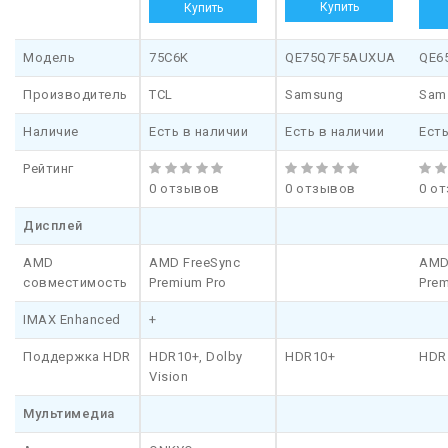
QE6
Модель
75C6K
QE75Q7F5AUXUA
QE6
Производитель
TCL
Samsung
Sam
Наличие
Есть в наличии
Есть в наличии
Есть
Рейтинг
0 отзывов
0 отзывов
0 о
Дисплей
AMD
AMD FreeSync
AMD
совместимость
Premium Pro
Prem
IMAX Enhanced
+
Поддержка HDR
HDR10+, Dolby
HDR10+
HDR
Vision
Мультимедиа