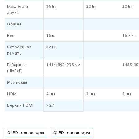
Мощность
35 Вт
20 Вт
20 Вт
звука
Общее
Вес
16 кг
16.7 кг
Встроенная
32 ГБ
память
Габариты
1444x893x295 мм
1455x90
(ШхВхГ)
Разъемы
HDMI
4 шт
3 шт
3 шт
Версия HDMI
v 2.1
OLED телевизоры
QLED телевизоры