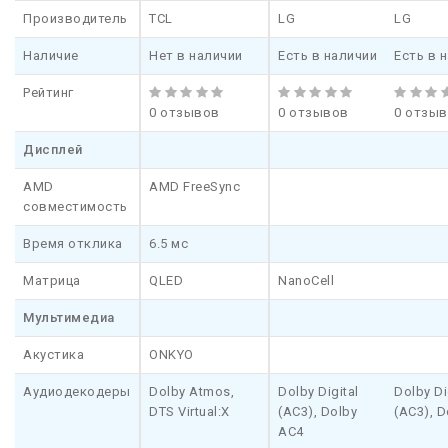
Производитель
TCL
LG
LG
Наличие
Нет в наличии
Есть в наличии
Есть в 
Рейтинг
0 отзывов
0 отзывов
0 отзы
Дисплей
AMD
AMD FreeSync
совместимость
Время отклика
6.5 мс
Матрица
QLED
NanoCell
Мультимедиа
Акустика
ONKYO
Аудиодекодеры
Dolby Atmos,
Dolby Digital
Dolby Di
DTS Virtual:X
(AC3), Dolby
(AC3), D
AC4