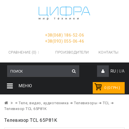
+38(068) 186-52-06
+38(093) 055-06-46
СРАВНЕНИЕ (0)
ПРОИЗВОДИТЕЛИ
КОНТАКТЫ
RU
|
UA
МЕНЮ
0 (0 ГРН.)
≡ Теле, видео, аудиотехника
➔ Телевизоры
➔ TCL
➔
Телевизор TCL 65P81K
Телевизор TCL 65P81K