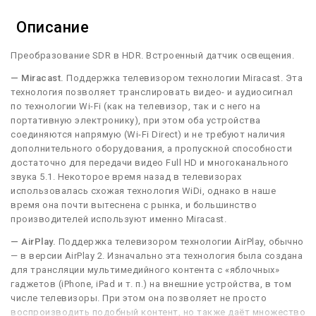
Описание
Преобразование SDR в HDR. Встроенный датчик освещения.
— Miracast.
Поддержка телевизором технологии Miracast. Эта
технология позволяет транслировать видео- и аудиосигнал
по технологии Wi-Fi (как на телевизор, так и с него на
портативную электронику), при этом оба устройства
соединяются напрямую (Wi-Fi Direct) и не требуют наличия
дополнительного оборудования, а пропускной способности
достаточно для передачи видео Full HD и многоканального
звука 5.1. Некоторое время назад в телевизорах
использовалась схожая технология WiDi, однако в наше
время она почти вытеснена с рынка, и большинство
производителей используют именно Miracast.
— AirPlay.
Поддержка телевизором технологии AirPlay, обычно
— в версии AirPlay 2. Изначально эта технология была создана
для трансляции мультимедийного контента с «яблочных»
гаджетов (iPhone, iPad и т. п.) на внешние устройства, в том
числе телевизоры. При этом она позволяет не просто
воспроизводить подобный контент, но также даёт множество