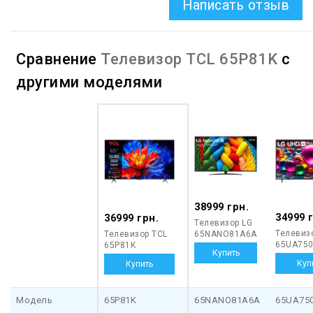
Написать отзыв
Сравнение
Телевизор TCL 65P81K
с
другими моделями
38999 грн.
34999 
36999 грн.
Телевизор LG
Телевиз
Телевизор TCL
65NANO81A6A
65UA750
65P81K
Модель
65P81K
65NANO81A6A
65UA75