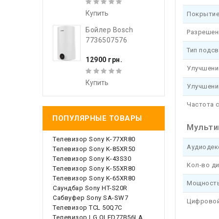
Купить
Покрытие
Бойлер Bosch
Разрешен
7736507576
Тип подс
12900 грн.
Улучшени
Купить
Улучшени
Частота 
ПОПУЛЯРНЫЕ ТОВАРЫ
Мульти
Телевизор Sony K-77XR80
Аудиоде
Телевизор Sony K-85XR50
Телевизор Sony K-43S30
Кол-во д
Телевизор Sony K-55XR80
Телевизор Sony K-65XR80
Мощность
Саундбар Sony HT-S20R
Сабвуфер Sony SA-SW7
Цифровой
Телевизор TCL 50Q7C
Телевизор LG OLED77B56LA