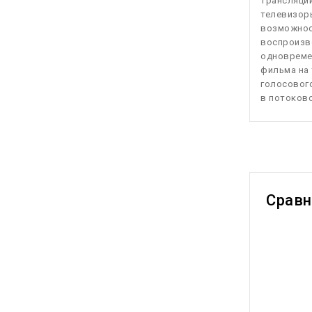
трансляции
телевизоры
возможнос
воспроизве
одновремен
фильма на 
голосового
в потоков
Срав