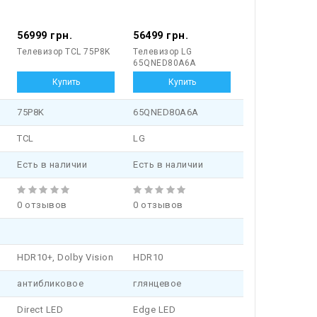
56999 грн.
56499 грн.
Телевизор TCL 75P8K
Телевизор LG
65QNED80A6A
75P8K
65QNED80A6A
TCL
LG
Есть в наличии
Есть в наличии
0 отзывов
0 отзывов
HDR10+, Dolby Vision
HDR10
антибликовое
глянцевое
Direct LED
Edge LED