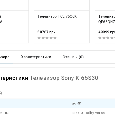
Ь
КУПИТЬ
КУ
G
Телевизор TCL 75C6K
Телевиз
6A
QE65QN7
50787 грн.
49999 гр
оваре
Характеристики
Отзывы (0)
теристики
Телевизор Sony K-65S30
й
до 4K
ка HDR
HDR10, Dolby Vision