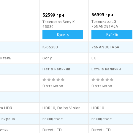
56999 грн.
52599 грн.
Телевизор LG
Телевизор Sony K-
75NANO81A6A
65S30
K-65S30
75NANO81A6A
итель
Sony
LG
Нет в наличии
Есть в наличии
0 отзывов
0 отзывов
ка HDR
HDR10, Dolby Vision
HDR10
 экрана
глянцевое
глянцевое
ветки
Direct LED
Direct LED