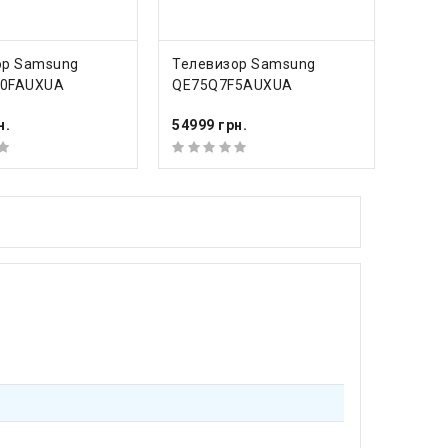
ПИТЬ
КУПИТЬ
ор Samsung
Телевизор Samsung
Теле
0FAUXUA
QE75Q7F5AUXUA
н.
54999 грн.
53399