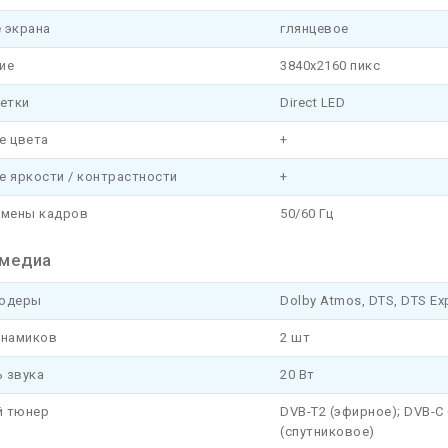
 экрана
глянцевое
ие
3840x2160 пикс
ветки
Direct LED
е цвета
+
е яркости / контрастности
+
смены кадров
50/60 Гц
медиа
кодеры
Dolby Atmos, DTS, DTS Ex
инамиков
2 шт
 звука
20 Вт
 тюнер
DVB-T2 (эфирное); DVB-C 
(спутниковое)