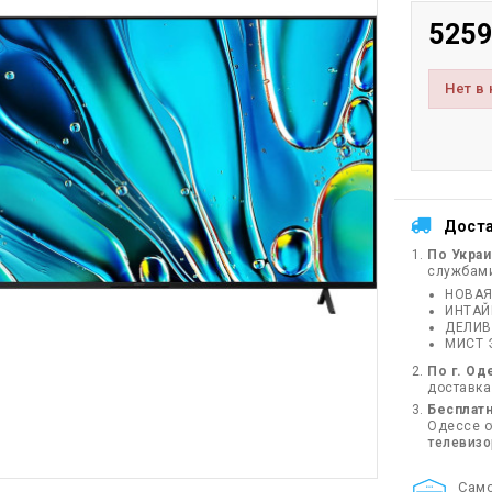
5259
Нет в
Дост
По Укра
службам
НОВАЯ
ИНТА
ДЕЛИВ
МИСТ 
По г. Од
доставка
Бесплатн
Одессе от
телевиз
Cам