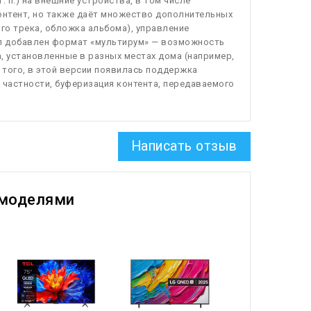
. п.) на внешние устройства, в том числе
онтент, но также даёт множество дополнительных
о трека, обложка альбома), управление
 был добавлен формат «мультирум» — возможность
 установленные в разных местах дома (например,
 того, в этой версии появилась поддержка
в частности, буферизация контента, передаваемого
Написать отзыв
 моделями