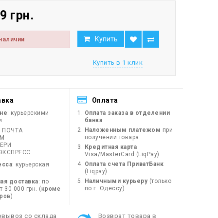
9 грн.
Купить
 наличии
Купить в 1 клик
авка
Оплата
ине
: курьерскими
Оплата заказа в отделении
и
банка
Наложенным платежом
при
 ПОЧТА
получении товара
ЙМ
ЕРИ
Кредитная карта
ЭКСПРЕСС
Visa/MasterCard (LiqPay)
Оплата счета ПриватБанк
есса
: курьерская
(Liqpay)
Наличными курьеру
(только
ая доставка
: по
по г. Одессу)
 30 000 грн. (
кроме
оров
)
овывоз со склада
Возврат товара в