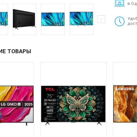
в О
Удо
дост
ИЕ ТОВАРЫ