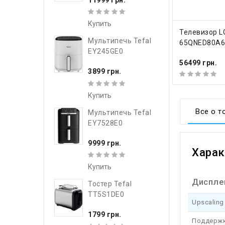
Купить
КУПИТ
Телевизор L
Мультипечь Tefal
65QNED80A
EY245GE0
56499 грн.
3899 грн.
Купить
Все о т
Мультипечь Tefal
EY7528E0
9999 грн.
Харак
Купить
Диспле
Тостер Tefal
TT5S1DE0
Upscaling
1799 грн.
Поддерж