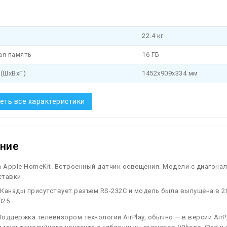
22.4 кг
ая память
16 ГБ
(ШхВхГ)
1452x909x334 мм
еть все характеристики
ние
Apple HomeKit. Встроенный датчик освещения. Модели с диагона
ставки.
Канады присутствует разъем RS-232C и модель была выпущена в 20
025.
оддержка телевизором технологии AirPlay, обычно — в версии AirP