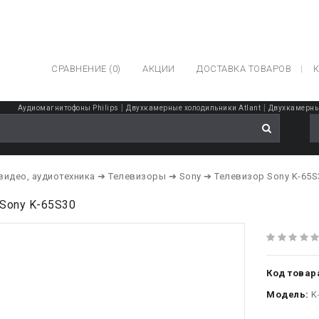
СРАВНЕНИЕ (0)
АКЦИИ
ДОСТАВКА ТОВАРОВ
К
|
|
Аудиомагнитофоны Philips
Двухкамерные холодильники Atlant
Двухкамерны
 видео, аудиотехника
➔ Телевизоры
➔ Sony
➔ Телевизор Sony K-65S
Sony K-65S30
Код товар
Модель:
K