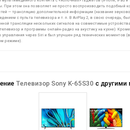
 мультимедийного контента с «яблочных» гаджетов (iPhone, iPad и т
. При этом она позволяет не просто воспроизводить подобный к
тей — трансляцию дополнительной информации (название звуковог
дением с пульта телевизора и т. п. В AirPlay 2, в свою очередь,
ной трансляции нескольких сигналов на совместимые устройства,
телевизор и программы онлайн-радио на акустику на кухне). Кроме
 управления через Siri и был улучшен ряд технических моментов (
ом режиме).
нение
Телевизор Sony K-65S30
с другими