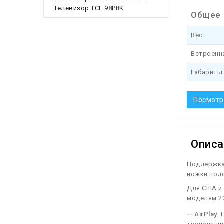
Телевизор TCL 98P8K
Общее
Вес
Встроенн
Габариты 
Посмотр
Описа
Поддержка 
ножки под
Для США и 
моделям 2
— AirPlay.
П