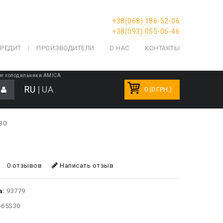
+38(068) 186-52-06
+38(093) 055-06-46
РЕДИТ
ПРОИЗВОДИТЕЛИ
О НАС
КОНТАКТЫ
е холодильники AMICA
RU
|
UA
0 (0 ГРН.)
30
0 отзывов
Написать отзыв
а:
93779
-65S30