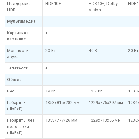
Поддержка
HDR10+
HDR10+, Dolby
HDR1
HDR
Vision
Мультимедиа
Картинка в
+
картинке
Мощность
20 Вт
40 Вт
20 Вт
звука
Телетекст
+
Общее
Вес
19 кг
12.4 кг
11.6 
Габариты
1353x815x282 мм
1229x776x297 мм
1236
(ШхВхГ)
Габариты без
1353x777x26 мм
1229x713x56 мм
1236
подставки
(ШхВхГ)