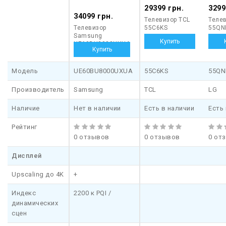
с легкостью обмениваться контентом внутри этой сети,
29399 грн.
3299
34099 грн.
независимо от модели и производителя отдельных
Телевизор TCL
Телев
устройств. В случае телевизора это означает, что через сеть
Телевизор
55C6KS
55QN
Samsung
на него можно напрямую транслировать видео с других
UE60BU8000UXUA
устройств — к примеру, со смартфона. Сама сеть строится на
базе обычной «локалки», для подключения к ней может
использоваться как проводной интерфейс LAN, так и
Модель
UE60BU8000UXUA
55C6KS
55QN
беспроводной Wi-Fi.
Производитель
Samsung
TCL
LG
Наличие
Нет в наличии
Есть в наличии
Есть
Рейтинг
0 отзывов
0 отзывов
0 от
Дисплей
Upscaling до 4K
+
Индекс
2200 к PQI /
динамических
сцен