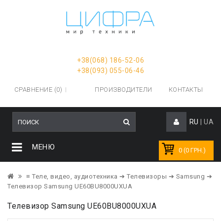
+38(068) 186-52-06
+38(093) 055-06-46
СРАВНЕНИЕ (0)
ПРОИЗВОДИТЕЛИ
КОНТАКТЫ
RU
|
UA
МЕНЮ
0 (0 ГРН.)
≡ Теле, видео, аудиотехника
➔ Телевизоры
➔ Samsung
➔
Телевизор Samsung UE60BU8000UXUA
Телевизор Samsung UE60BU8000UXUA