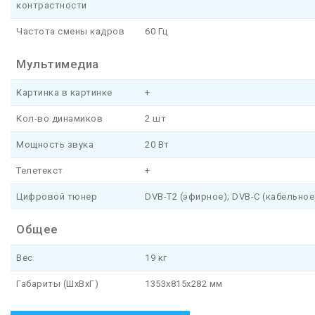
контрастности
Частота смены кадров
60 Гц
Мультимедиа
Картинка в картинке
+
Кол-во динамиков
2 шт
Мощность звука
20 Вт
Телетекст
+
Цифровой тюнер
DVB-T2 (эфирное); DVB-C (кабельное
Общее
Вес
19 кг
Габариты (ШхВхГ)
1353x815x282 мм