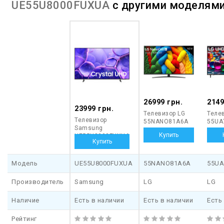
UE55U8000FUXUA
с другими моделям
26999 грн.
2149
23999 грн.
Телевизор LG
Теле
Телевизор
55NANO81A6A
55UA
Samsung
UE55U8000FUXUA
Модель
UE55U8000FUXUA
55NANO81A6A
55UA
Производитель
Samsung
LG
LG
Наличие
Есть в наличии
Есть в наличии
Есть
Рейтинг