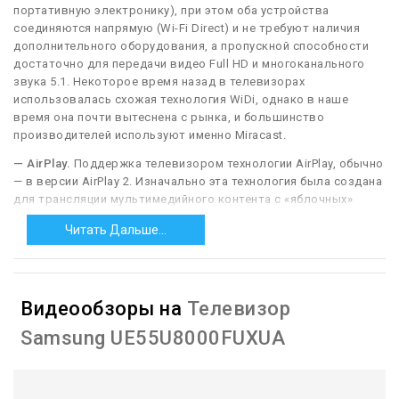
портативную электронику), при этом оба устройства
соединяются напрямую (Wi-Fi Direct) и не требуют наличия
дополнительного оборудования, а пропускной способности
достаточно для передачи видео Full HD и многоканального
звука 5.1. Некоторое время назад в телевизорах
использовалась схожая технология WiDi, однако в наше
время она почти вытеснена с рынка, и большинство
производителей используют именно Miracast.
— AirPlay.
Поддержка телевизором технологии AirPlay, обычно
— в версии AirPlay 2. Изначально эта технология была создана
для трансляции мультимедийного контента с «яблочных»
гаджетов (iPhone, iPad и т. п.) на внешние устройства, в том
Читать Дальше...
числе телевизоры. При этом она позволяет не просто
воспроизводить подобный контент, но также даёт множество
дополнительных возможностей — трансляцию
дополнительной информации (название звукового трека,
Видеообзоры на
Телевизор
обложка альбома), управление воспроизведением с пульта
телевизора и т. п. В AirPlay 2, в свою очередь, был добавлен
Samsung UE55U8000FUXUA
формат «мультирум» — возможность одновременной
трансляции нескольких сигналов на совместимые
устройства, установленные в разных местах дома (например,
фильма на телевизор и программы онлайн-радио на акустику