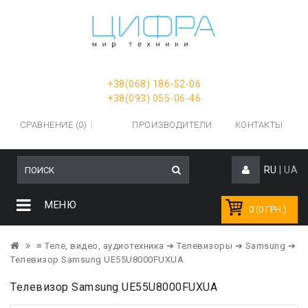
+38(068) 186-52-06
+38(093) 055-06-46
СРАВНЕНИЕ (0)
ПРОИЗВОДИТЕЛИ
КОНТАКТЫ
RU
|
UA
МЕНЮ
0 (0 ГРН.)
≡ Теле, видео, аудиотехника
➔ Телевизоры
➔ Samsung
➔
Телевизор Samsung UE55U8000FUXUA
Телевизор Samsung UE55U8000FUXUA