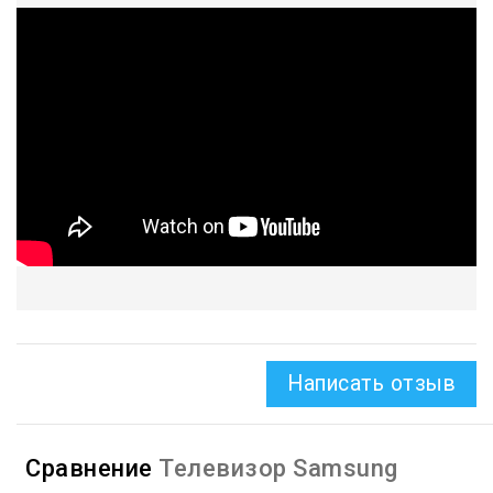
на кухне). Кроме того, в этой версии появилась поддержка
голосового управления через Siri и был улучшен ряд
технических моментов (в частности, буферизация контента,
передаваемого в потоковом режиме).
Написать отзыв
Сравнение
Телевизор Samsung