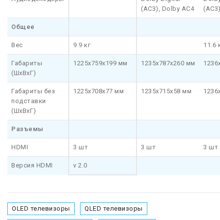
(AC3), Dolby AC4
(AC3)
Общее
Вес
9.9 кг
11.6 
Габариты
1225x759x199 мм
1235x787x260 мм
1236
(ШхВхГ)
Габариты без
1225x708x77 мм
1235x715x58 мм
1236
подставки
(ШхВхГ)
Разъемы
HDMI
3 шт
3 шт
3 шт
Версия HDMI
v 2.0
OLED телевизоры
QLED телевизоры