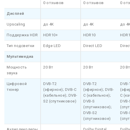
0 отзывов
0 отзывов
0 от
Дисплей
Upscaling
до 4K
до 4K
до 4
Поддержка HDR
HDR10+
HDR10
HDR1
Тип подсветки
Edge LED
Direct LED
Direc
Мультимедиа
Мощность
20 Вт
20 Вт
20 В
звука
Цифровой
DVB-T2
DVB-T2
DVB-
тюнер
(эфирное); DVB-C
(эфирное); DVB-
(эфи
(кабельное); DVB-
C (кабельное);
C (ка
S2 (спутниковое)
DVB-S
DVB-
(спутниковое);
(спу
DVB-S2
DVB-
(спутниковое)
(спу
Аудиодекодеры
Dolby Digital
Dolby