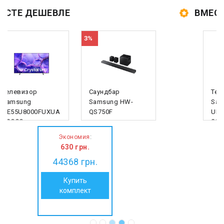
ВМЕСТЕ ДЕШЕВЛЕ
5%
Телевизор
Роутер TP-LINK
Samsung
Archer MR400
UE55U8000FUXUA
3999 грн.
23999
грн.
3799
грн.
:
Экономия
200
грн.
27798
грн.
Купить
комплект