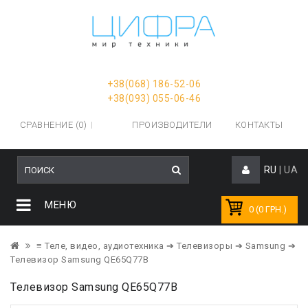
+38(068) 186-52-06
+38(093) 055-06-46
СРАВНЕНИЕ (0)
ПРОИЗВОДИТЕЛИ
КОНТАКТЫ
RU
|
UA
МЕНЮ
0 (0 ГРН.)
≡ Теле, видео, аудиотехника
➔ Телевизоры
➔ Samsung
➔
Телевизор Samsung QE65Q77B
Телевизор Samsung QE65Q77B