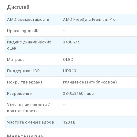
Дисплей
AMD совместимость
AMD FreeSync Premium Pro
Upscaling до 4K
+
Индекс динамических
3400 к/с
сцен
Матрица
QLED
Поддержка HDR
HDR10+
Покрытие экрана
глянцевое (антибликовое)
Разрешение
3840x2160 пикс
Улучшение яркости /
+
контрастности
Частота смены кадров
120 Гц
Мультимедиа