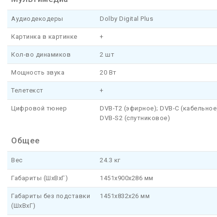
Аудиодекодеры
Dolby Digital Plus
Картинка в картинке
+
Кол-во динамиков
2 шт
Мощность звука
20 Вт
Телетекст
+
Цифровой тюнер
DVB-T2 (эфирное); DVB-C (кабельное
DVB-S2 (спутниковое)
Общее
Вес
24.3 кг
Габариты (ШхВхГ)
1451x900x286 мм
Габариты без подставки
1451x832x26 мм
(ШхВхГ)