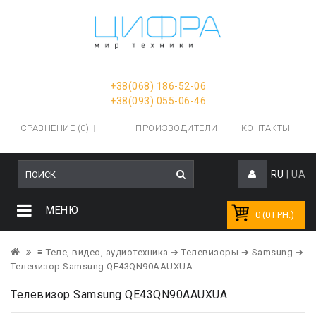
+38(068) 186-52-06
+38(093) 055-06-46
СРАВНЕНИЕ (0)
ПРОИЗВОДИТЕЛИ
КОНТАКТЫ
RU
|
UA
МЕНЮ
0 (0 ГРН.)
≡ Теле, видео, аудиотехника
➔ Телевизоры
➔ Samsung
➔
Телевизор Samsung QE43QN90AAUXUA
Телевизор Samsung QE43QN90AAUXUA