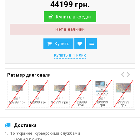
44199 грн.
Купить в кредит
Нет в наличии
Купить
Купить в 1 клик
Размер диагонали
50 "
55 "
65 "
75 "
85 "
98 "
63999 грн
62999 грн
90599 грн
129999
199999
299999
грн
грн
грн
Доставка
По Украине
: курьерскими службами