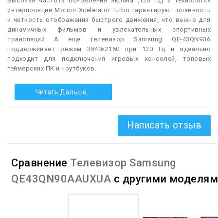
Высокая частота обновления экрана (120 Гц) и технология
интерполяции Motion Xcelerator Turbo гарантируют плавность
и четкость отображения быстрого движения, что важно для
динамичных фильмов и увлекательных спортивных
трансляций А еще телевизор Samsung QE-43QN90A
поддерживает режим 3840х2160 при 120 Гц и идеально
подходит для подключения игровых консолей, топовых
геймерских ПК и ноутбуков.
Он оснащен инновационным процессором обработки
Читать Дальше...
изображения Neo Quantum 4K и фирменной 10-битная матрица
(8-bit + FRC) с новейшей технологией Neo QLED и оснащена
инновационной подсветкой Quantum Mini LED. Такая матрица
обеспечивает высочайшую яркость, отличную
Написать отзыв
контрастность, широкий цветовой охват и впечатляющую
детализацию 103 ppi (40 пикс/см). Благодаря полноценной
поддержке 30-битной цветовой палитры, телевизор способен
Сравнение
Телевизор Samsung
воспроизводить более 1.000.000 оттенков и может корректно
отображать HDR-видео в форматах HDR10, HDR10+ и HLG.
QE43QN90AAUXUA
с другими моделям
— Запись телепередач.
Возможность записи телепередач,
просматриваемых на телевизоре. В большинстве случаев
предполагается запись на флешку или другой внешний USB-
носитель, однако встречаются и другие варианты: при