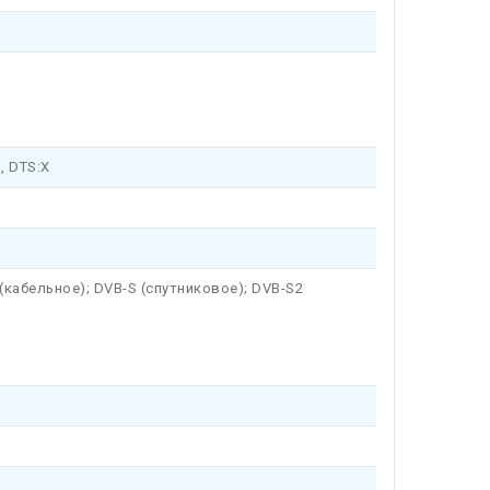
l, DTS:X
(кабельное); DVB-S (спутниковое); DVB-S2