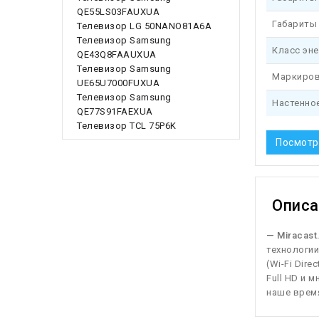
QE55LS03FAUXUA
Габариты 
Телевизор LG 50NANO81A6A
Телевизор Samsung
Класс эне
QE43Q8FAAUXUA
Телевизор Samsung
Маркиров
UE65U7000FUXUA
Телевизор Samsung
Настенно
QE77S91FAEXUA
Телевизор TCL 75P6K
Посмотр
Описа
— Miracast
технологии
(Wi-Fi Dir
Full HD и 
наше время