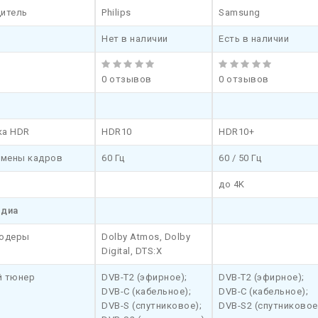
итель
Philips
Samsung
Нет в наличии
Есть в наличии
0 отзывов
0 отзывов
ка HDR
HDR10
HDR10+
смены кадров
60 Гц
60 / 50 Гц
до 4K
едиа
кодеры
Dolby Atmos, Dolby
Digital, DTS:X
 тюнер
DVB-T2 (эфирное);
DVB-T2 (эфирное);
DVB-C (кабельное);
DVB-C (кабельное);
DVB-S (спутниковое);
DVB-S2 (спутниковое