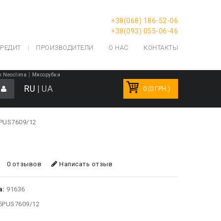
+38(068) 186-52-06
+38(093) 055-06-46
РЕДИТ
ПРОИЗВОДИТЕЛИ
О НАС
КОНТАКТЫ
|
ы Neoclima
Мясорубки
RU
|
UA
0 (0 ГРН.)
5PUS7609/12
0 отзывов
Написать отзыв
а:
91636
5PUS7609/12