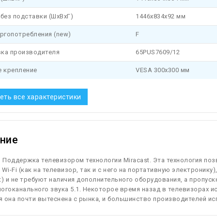
без подставки (ШхВхГ)
1446x834x92 мм
ргопотребления (new)
F
ка производителя
65PUS7609/12
е крепление
VESA 300x300 мм
еть все характеристики
ние
.
Поддержка телевизором технологии Miracast. Эта технология поз
 Wi-Fi (как на телевизор, так и с него на портативную электроник
ect) и не требуют наличия дополнительного оборудования, а пропу
многоканального звука 5.1. Некоторое время назад в телевизорах 
 она почти вытеснена с рынка, и большинство производителей исп