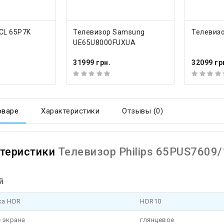
Ь
КУПИТЬ
КУ
CL 65P7K
Телевизор Samsung
Телевизо
UE65U8000FUXUA
31999 грн.
32099 гр
оваре
Характеристики
Отзывы (0)
теристики
Телевизор Philips 65PUS7609/
й
ка HDR
HDR10
 экрана
глянцевое