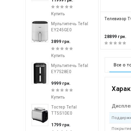
Купить
КУПИТ
Телевизор T
Мультипечь Tefal
EY245GE0
28899 грн.
3899 грн.
Купить
Все о т
Мультипечь Tefal
EY7528E0
9999 грн.
Харак
Купить
Диспле
Тостер Tefal
TT5S1DE0
Поддерж
1799 грн.
Покрытие