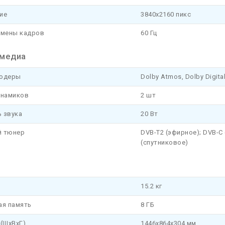
ие
3840x2160 пикс
смены кадров
60 Гц
медиа
кодеры
Dolby Atmos, Dolby Digita
инамиков
2 шт
 звука
20 Вт
 тюнер
DVB-T2 (эфирное); DVB-C 
(спутниковое)
15.2 кг
ая память
8 ГБ
(ШхВхГ)
1446x864x304 мм