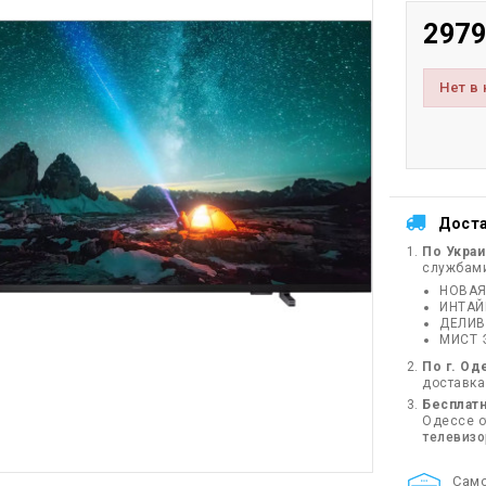
2979
Нет в
Дост
По Укра
службам
НОВАЯ
ИНТА
ДЕЛИВ
МИСТ 
По г. Од
доставка
Бесплатн
Одессе от
телевиз
Cам