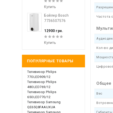
Купить
Разрешен
Бойлер Bosch
Частота 
7736507576
Мульти
12900 грн.
Аудиоде
Купить
Кол-во д
Мощность
ПОПУЛЯРНЫЕ ТОВАРЫ
Цифровой
Телевизор Philips
77OLED909/12
Телевизор Philips
Общее
48OLED769/12
Телевизор Philips
Вес
65OLED770/12
Телевизор Samsung
Встроенн
QE65Q8FAAUXUA
Габариты 
Телевизор Samsung