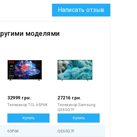
Написать отзыв
другими моделями
32999 грн.
27216 грн.
Телевизор TCL 65P6K
Телевизор Samsung
QE65Q7F
65P6K
QE65Q7F