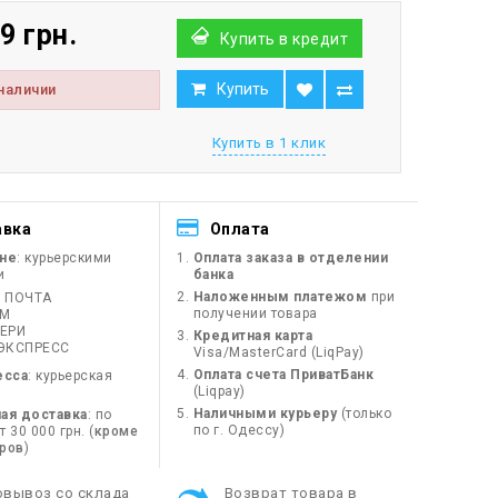
9 грн.
Купить в кредит
Купить
 наличии
Купить в 1 клик
авка
Оплата
ине
: курьерскими
Оплата заказа в отделении
и
банка
Наложенным платежом
при
 ПОЧТА
получении товара
ЙМ
ЕРИ
Кредитная карта
ЭКСПРЕСС
Visa/MasterCard (LiqPay)
Оплата счета ПриватБанк
есса
: курьерская
(Liqpay)
Наличными курьеру
(только
ая доставка
: по
по г. Одессу)
 30 000 грн. (
кроме
оров
)
овывоз со склада
Возврат товара в