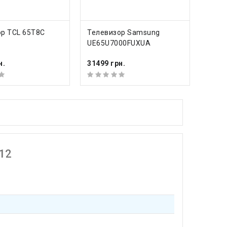
ПИТЬ
КУПИТЬ
р TCL 65T8C
Телевизор Samsung
Теле
UE65U7000FUXUA
QE65
н.
31499 грн.
27216
12