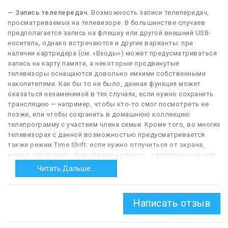
— Запись телепередач.
Возможность записи телепередач,
просматриваемых на телевизоре. В большинстве случаев
предполагается запись на флешку или другой внешний USB-
носитель, однако встречаются и другие варианты: при
наличии картридера (см. «Входы») может предусматриваться
запись на карту памяти, а некоторые продвинутые
телевизоры оснащаются довольно емкими собственными
накопителями. Как бы то ни было, данная функция может
оказаться незаменимой в тех случаях, если нужно сохранить
трансляцию — например, чтобы кто-то смог посмотреть ее
позже, или чтобы сохранить в домашнюю коллекцию
телепрограмму с участием члена семьи. Кроме того, во многих
телевизорах с данной возможностью предусматривается
также режим Time Shift: если нужно отлучиться от экрана,
можно «поставить трансляцию на паузу», и телевизор начнет
ее записывать, а по возвращении можно продолжить
Читать Дальше...
просмотр с того момента, на котором он прервался.
Отметим, что в некоторых телевизорах для записи
телепередач может потребоваться установка
Написать отзыв
дополнительного ПО; для таких моделей данная функция не
всегда указывается, хотя технически она доступна.