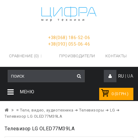
+38(068) 186-52-06
+38(093) 055-06-46
СРАВНЕНИЕ (0)
ПРОИЗВОДИТЕЛИ
КОНТАКТЫ
RU
|
UA
МЕНЮ
0 (0 ГРН.)
≡ Теле, видео, аудиотехника
➔ Телевизоры
➔ LG
➔
Телевизор LG OLED77M39LA
Телевизор LG OLED77M39LA