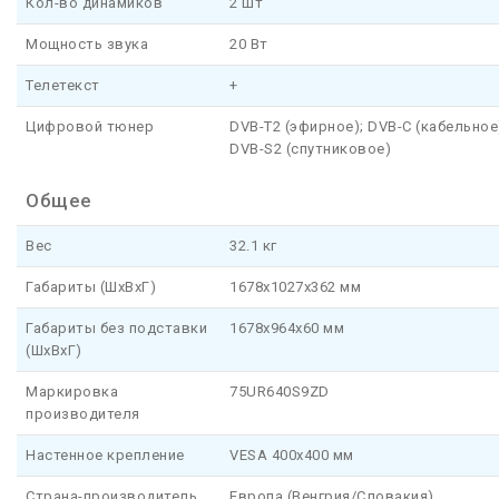
Кол-во динамиков
2 шт
Мощность звука
20 Вт
Телетекст
+
Цифровой тюнер
DVB-T2 (эфирное); DVB-C (кабельное
DVB-S2 (спутниковое)
Общее
Вес
32.1 кг
Габариты (ШхВхГ)
1678x1027x362 мм
Габариты без подставки
1678x964x60 мм
(ШхВхГ)
Маркировка
75UR640S9ZD
производителя
Настенное крепление
VESA 400х400 мм
Страна-производитель
Европа (Венгрия/Словакия)