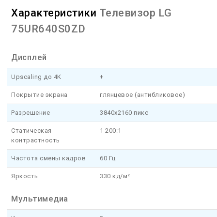
Характеристики
Телевизор LG
75UR640S0ZD
Дисплей
Upscaling до 4K
+
Покрытие экрана
глянцевое (антибликовое)
Разрешение
3840x2160 пикс
Статическая
1 200:1
контрастность
Частота смены кадров
60 Гц
Яркость
330 кд/м²
Мультимедиа