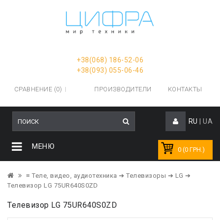
+38(068) 186-52-06
+38(093) 055-06-46
СРАВНЕНИЕ (0)
ПРОИЗВОДИТЕЛИ
КОНТАКТЫ
RU
|
UA
МЕНЮ
0 (0 ГРН.)
≡ Теле, видео, аудиотехника
➔ Телевизоры
➔ LG
➔
Телевизор LG 75UR640S0ZD
Телевизор LG 75UR640S0ZD