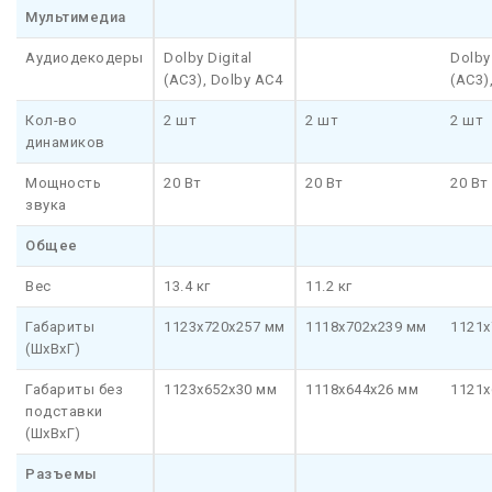
Мультимедиа
Аудиодекодеры
Dolby Digital
Dolby 
(AC3), Dolby AC4
(AC3)
Кол-во
2 шт
2 шт
2 шт
динамиков
Мощность
20 Вт
20 Вт
20 Вт
звука
Общее
Вес
13.4 кг
11.2 кг
Габариты
1123x720x257 мм
1118x702x239 мм
1121x
(ШхВхГ)
Габариты без
1123x652x30 мм
1118x644x26 мм
1121x
подставки
(ШхВхГ)
Разъемы