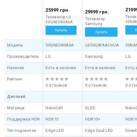
2199
25999 грн.
29999 грн.
Телев
Телевизор LG
Телевизор
50NA
50QNED80A6A
Samsung
QE50Q8FAAUXUA
Модель
50QNED80A6A
QE50Q8FAAUXUA
50NA
Производитель
LG
Samsung
LG
Наличие
Есть в наличии
Есть в наличии
Есть 
Рейтинг
0 отзывов
0 отзывов
0 от
Дисплей
Матрица
NanoCell
QLED
NanoC
Поддержка HDR
HDR10
HDR10+
HDR1
Тип подсветки
Edge LED
Edge Dual LED
Direc