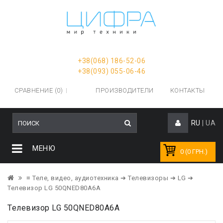
+38(068) 186-52-06
+38(093) 055-06-46
СРАВНЕНИЕ (0)
ПРОИЗВОДИТЕЛИ
КОНТАКТЫ
RU
|
UA
МЕНЮ
0 (0 ГРН.)
≡ Теле, видео, аудиотехника
➔ Телевизоры
➔ LG
➔
Телевизор LG 50QNED80A6A
Телевизор LG 50QNED80A6A