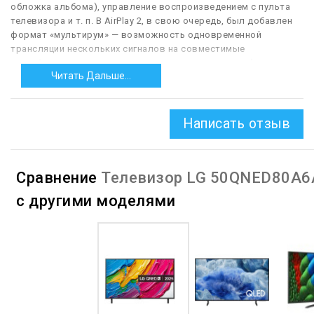
обложка альбома), управление воспроизведением с пульта
телевизора и т. п. В AirPlay 2, в свою очередь, был добавлен
формат «мультирум» — возможность одновременной
трансляции нескольких сигналов на совместимые
устройства, установленные в разных местах дома (например,
Читать Дальше...
фильма на телевизор и программы онлайн-радио на акустику
на кухне). Кроме того, в этой версии появилась поддержка
голосового управления через Siri и был улучшен ряд
технических моментов (в частности, буферизация контента,
Написать отзыв
передаваемого в потоковом режиме).
Сравнение
Телевизор LG 50QNED80A6
с другими моделями