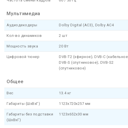
Частота смены кадров
60 / 50 Гц
Мультимедиа
Аудиодекодеры
Dolby Digital (AC3), Dolby AC4
Кол-во динамиков
2 шт
Мощность звука
20 Вт
Цифровой тюнер
DVB-T2 (эфирное); DVB-C (кабельное
DVB-S (спутниковое); DVB-S2
(спутниковое)
Общее
Вес
13.4 кг
Габариты (ШхВхГ)
1123x720x257 мм
Габариты без подставки
1123x652x30 мм
(ШхВхГ)