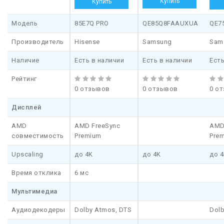
Модель
85E7Q PRO
QE85Q8FAAUXUA
QE7
Производитель
Hisense
Samsung
Sam
Наличие
Есть в наличии
Есть в наличии
Есть
Рейтинг
0 отзывов
0 отзывов
0 о
Дисплей
AMD
AMD FreeSync
AMD
совместимость
Premium
Pre
Upscaling
до 4K
до 4K
до 
Время отклика
6 мс
Мультимедиа
Аудиодекодеры
Dolby Atmos, DTS
Dol