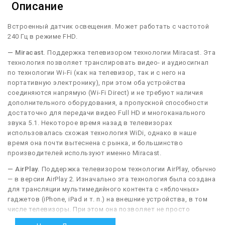
Описание
Встроенный датчик освещения. Может работать с частотой
240 Гц в режиме FHD.
— Miracast.
Поддержка телевизором технологии Miracast. Эта
технология позволяет транслировать видео- и аудиосигнал
по технологии Wi-Fi (как на телевизор, так и с него на
портативную электронику), при этом оба устройства
соединяются напрямую (Wi-Fi Direct) и не требуют наличия
дополнительного оборудования, а пропускной способности
достаточно для передачи видео Full HD и многоканального
звука 5.1. Некоторое время назад в телевизорах
использовалась схожая технология WiDi, однако в наше
время она почти вытеснена с рынка, и большинство
производителей используют именно Miracast.
— AirPlay.
Поддержка телевизором технологии AirPlay, обычно
— в версии AirPlay 2. Изначально эта технология была создана
для трансляции мультимедийного контента с «яблочных»
гаджетов (iPhone, iPad и т. п.) на внешние устройства, в том
числе телевизоры. При этом она позволяет не просто
воспроизводить подобный контент, но также даёт множество