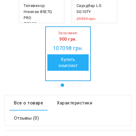
Телевизор
Саундбар LG
Hisense 85E7Q
SG10TY
PRO
29999 грн.
77999
грн.
29099
грн.
:
Экономия
900
грн.
107098
грн.
Купить
комплект
Все о товаре
Характеристики
Отзывы (0)