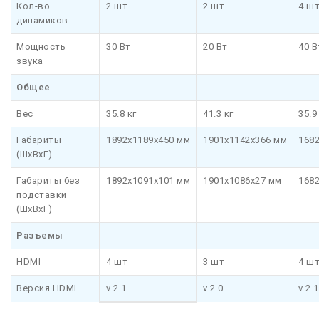
Кол-во
2 шт
2 шт
4 ш
динамиков
Мощность
30 Вт
20 Вт
40 В
звука
Общее
Вес
35.8 кг
41.3 кг
35.9
Габариты
1892x1189x450 мм
1901x1142x366 мм
168
(ШхВхГ)
Габариты без
1892x1091x101 мм
1901x1086x27 мм
168
подставки
(ШхВхГ)
Разъемы
HDMI
4 шт
3 шт
4 ш
Версия HDMI
v 2.1
v 2.0
v 2.1