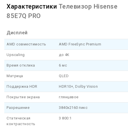
Характеристики
Телевизор Hisense
85E7Q PRO
Дисплей
AMD совместимость
AMD FreeSync Premium
Upscaling
до 4K
Время отклика
6 мс
Матрица
QLED
Поддержка HDR
HDR10+, Dolby Vision
Покрытие экрана
глянцевое
Разрешение
3840x2160 пикс
Статическая
3 800:1
контрастность