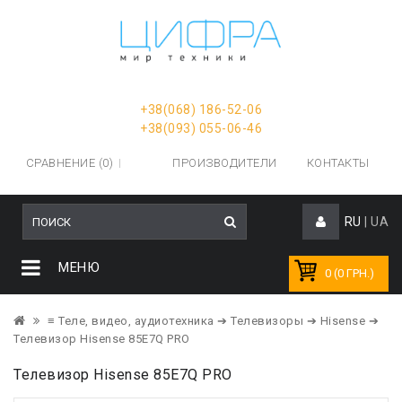
+38(068) 186-52-06
+38(093) 055-06-46
СРАВНЕНИЕ (0)
ПРОИЗВОДИТЕЛИ
КОНТАКТЫ
RU
|
UA
МЕНЮ
0 (0 ГРН.)
≡ Теле, видео, аудиотехника
➔ Телевизоры
➔ Hisense
➔
Телевизор Hisense 85E7Q PRO
Телевизор Hisense 85E7Q PRO