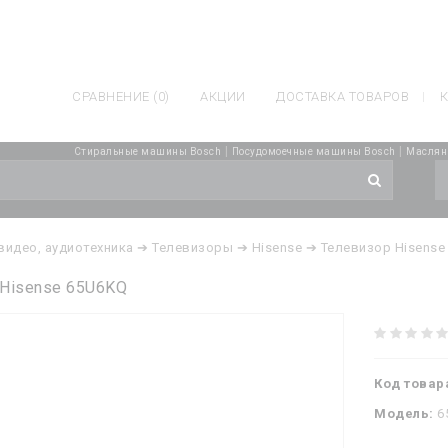
СРАВНЕНИЕ (0)
АКЦИИ
ДОСТАВКА ТОВАРОВ
К
|
|
Стиральные машины Bosch
Посудомоечные машины Bosch
Масляны
 видео, аудиотехника
➔ Телевизоры
➔ Hisense
➔ Телевизор Hisense
 Hisense 65U6KQ
Код товар
Модель:
6