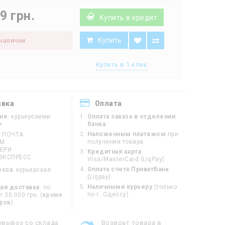
9 грн.
Купить в кредит
Купить
 наличии
Купить в 1 клик
авка
Оплата
ине
: курьерскими
Оплата заказа в отделении
и
банка
Наложенным платежом
при
 ПОЧТА
получении товара
ЙМ
ЕРИ
Кредитная карта
ЭКСПРЕСС
Visa/MasterCard (LiqPay)
Оплата счета ПриватБанк
есса
: курьерская
(Liqpay)
Наличными курьеру
(только
ая доставка
: по
по г. Одессу)
 30 000 грн. (
кроме
оров
)
овывоз со склада
Возврат товара в