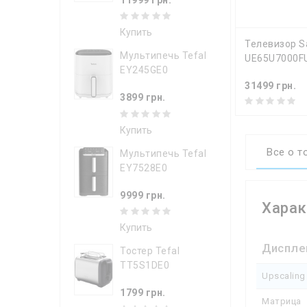
Купить
КУПИТ
Телевизор 
Мультипечь Tefal
UE65U7000F
EY245GE0
31499 грн.
3899 грн.
Купить
Все о т
Мультипечь Tefal
EY7528E0
9999 грн.
Харак
Купить
Диспле
Тостер Tefal
TT5S1DE0
Upscaling
1799 грн.
Матрица