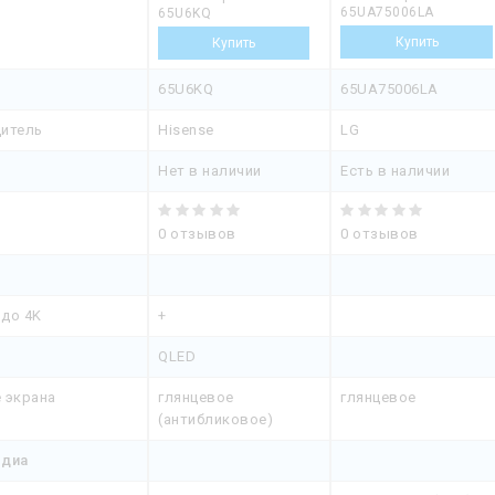
65UA75006LA
65U6KQ
65U6KQ
65UA75006LA
итель
Hisense
LG
Нет в наличии
Есть в наличии
0 отзывов
0 отзывов
 до 4K
+
QLED
 экрана
глянцевое
глянцевое
(антибликовое)
едиа