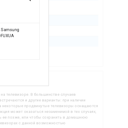
ИТЬ
КУПИТЬ
 Samsung
Телевизор TCL 65T8C
Тел
0FUXUA
32099 грн.
349
на телевизоре. В большинстве случаев
встречаются и другие варианты: при наличии
, а некоторые продвинутые телевизоры оснащаются
кция может оказаться незаменимой в тех случаях,
ь ее позже, или чтобы сохранить в домашнюю
елевизорах с данной возможностью