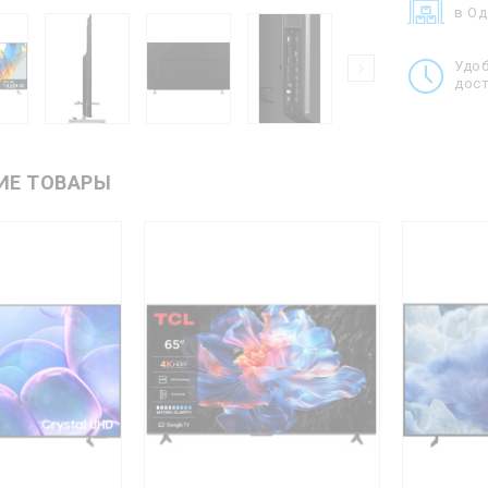
в О
Удо
дост
ИЕ ТОВАРЫ