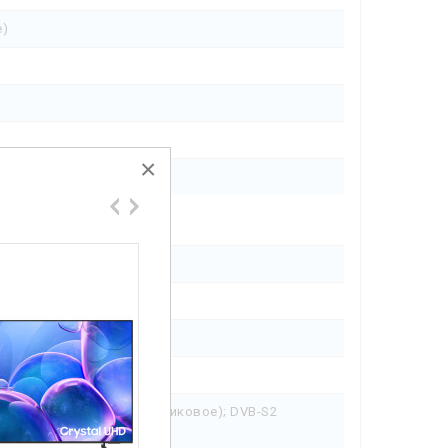
е)
×
(кабельное); DVB-S (спутниковое); DVB-S2