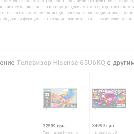
ивается также режим Time Shift: если нужно отлучиться от экрана
начнет ее записывать, а по возвращении можно продолжить просм
то в некоторых телевизорах для записи телепередач может потре
лей данная функция не всегда указывается, хотя технически она до
нение
Телевизор Hisense 65U6KQ
с други
34999 грн.
32599 грн.
Телевизор LG
Телевизор Hisense