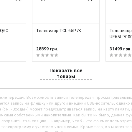
19.1 кг
КУПИТЬ
КУП
5Q6C
Телевизор TCL 65P7K
Телевизор
(ШхВхГ)
1451x901x313 мм
UE65U700
без подставки (ШхВхГ)
1451x836x75 мм
28899 грн.
31499 грн.
еть все характеристики
Показать все
товары
ние
телепередач.
Возможность записи телепередач, просматриваемых 
ется запись на флешку или другой внешний USB-носитель, однако 
 (см. «Входы») может предусматриваться запись на карту памяти
мкими собственными накопителями. Как бы то ни было, данная фун
 сохранить трансляцию — например, чтобы кто-то смог посмотрет
телепрограмму с участием члена семьи. Кроме того, во многих т