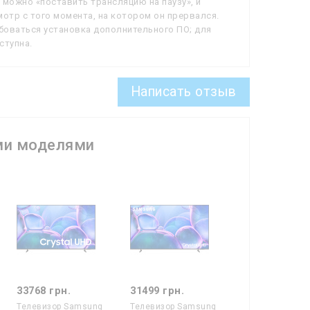
, можно «поставить трансляцию на паузу», и
отр с того момента, на котором он прервался.
боваться установка дополнительного ПО; для
ступна.
Написать отзыв
ми моделями
33768 грн.
31499 грн.
Телевизор Samsung
Телевизор Samsung