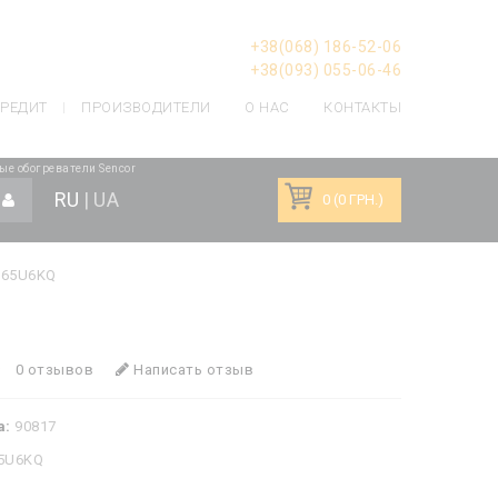
+38(068) 186-52-06
+38(093) 055-06-46
РЕДИТ
ПРОИЗВОДИТЕЛИ
О НАС
КОНТАКТЫ
е обогреватели Sencor
RU
|
UA
0 (0 ГРН.)
 65U6KQ
0 отзывов
Написать отзыв
а:
90817
5U6KQ