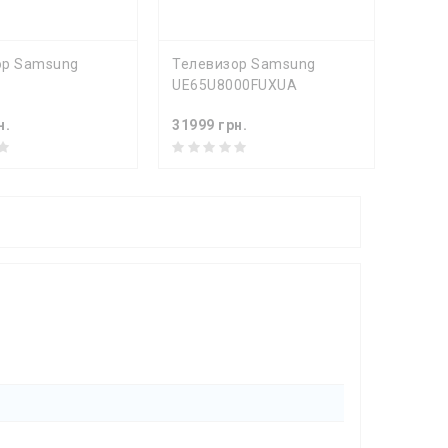
ПИТЬ
КУПИТЬ
ор Samsung
Телевизор Samsung
Теле
UE65U8000FUXUA
н.
31999 грн.
32099