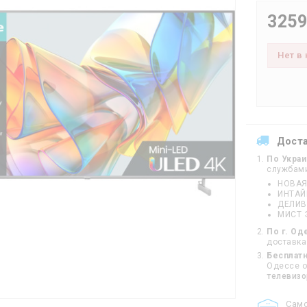
3259
Нет в
Дост
По Укра
службам
НОВАЯ
ИНТА
ДЕЛИВ
МИСТ 
По г. Од
доставка
Бесплатн
Одессе от
телевиз
Cам