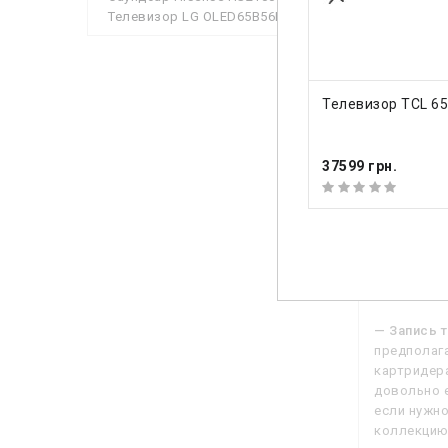
Телевизор LG OLED65B56LA
Общее
Вес
КУПИТЬ
Телевизор TCL 6
Габариты 
Габариты 
37599 грн.
Посмотр
Описа
— Запись 
предполага
картридера
довольно е
если нужно
коллекцию 