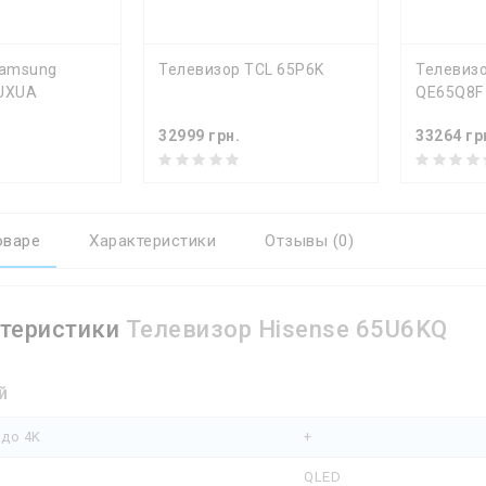
Ь
КУПИТЬ
КУ
Samsung
Телевизор TCL 65P6K
Телевиз
UXUA
QE65Q8F
32999 грн.
33264 гр
оваре
Характеристики
Отзывы (0)
теристики
Телевизор Hisense 65U6KQ
й
 до 4K
+
QLED