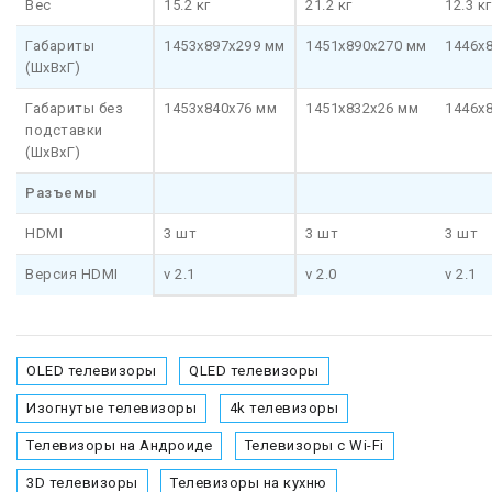
Вес
15.2 кг
21.2 кг
12.3 кг
Габариты
1453x897x299 мм
1451x890x270 мм
1446x
(ШхВхГ)
Габариты без
1453x840x76 мм
1451x832x26 мм
1446x
подставки
(ШхВхГ)
Разъемы
HDMI
3 шт
3 шт
3 шт
Версия HDMI
v 2.1
v 2.0
v 2.1
OLED телевизоры
QLED телевизоры
Изогнутые телевизоры
4k телевизоры
Телевизоры на Андроиде
Телевизоры с Wi-Fi
3D телевизоры
Телевизоры на кухню