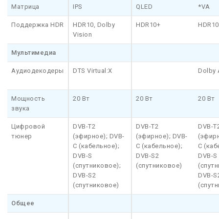
Матрица
IPS
QLED
*VA
Поддержка HDR
HDR10, Dolby
HDR10+
HDR10
Vision
Мультимедиа
Аудиодекодеры
DTS Virtual:X
Dolby 
Мощность
20 Вт
20 Вт
20 Вт
звука
Цифровой
DVB-T2
DVB-T2
DVB-T
тюнер
(эфирное); DVB-
(эфирное); DVB-
(эфирн
C (кабельное);
C (кабельное);
C (каб
DVB-S
DVB-S2
DVB-S
(спутниковое);
(спутниковое)
(спутн
DVB-S2
DVB-S
(спутниковое)
(спут
Общее