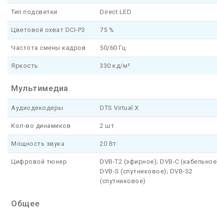
Тип подсветки
Direct LED
Цветовой охват DCI-P3
75 %
Частота смены кадров
50/60 Гц
Яркость
330 кд/м²
Мультимедиа
Аудиодекодеры
DTS Virtual:X
Кол-во динамиков
2 шт
Мощность звука
20 Вт
Цифровой тюнер
DVB-T2 (эфирное); DVB-C (кабельное
DVB-S (спутниковое); DVB-S2
(спутниковое)
Общее