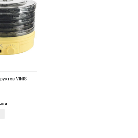
ТЬ
руктов VINIS
ичии
.