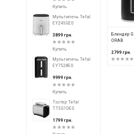
Купить
Мультипечь Tefal
EY245GE0
КУПИ
Блендер G
3899 грн.
ORAB
Купить
2799 грн.
Мультипечь Tefal
EY7528E0
9999 грн.
Купить
Тостер Tefal
TT5S1DE0
1799 грн.