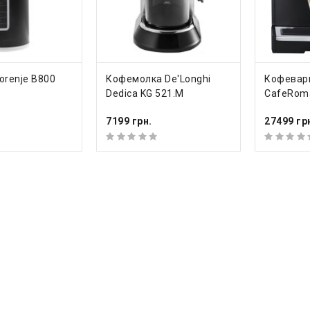
ТЬ
КУПИТЬ
КУП
orenje B800
Кофемолка De'Longhi
Кофеварк
Dedica KG 521.M
CafeRoma
7199 грн.
27499 гр