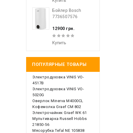
Купить
Бойлер Bosch
7736507576
12900 грн.
Купить
ПОПУЛЯРНЫЕ ТОВАРЫ
Электродуховка VINIS VO-
4517B
Электродуховка VINIS VO-
5020G
Оверлок Minerva M4000CL
Кофемолка Graef CM 802
Электрочайник Graef WK 61
Мультиварка Russell Hobbs
21850-56
Мясорубка Tefal NE 105838