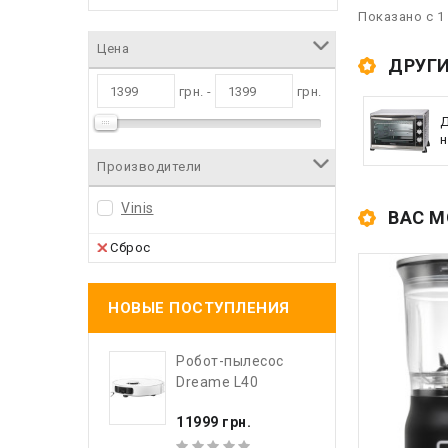
Показано с 1 
Цена
ДРУГИ
грн. -
грн.
Д
н
Производители
Vinis
ВАС М
Сброс
НОВЫЕ ПОСТУПЛЕНИЯ
Робот-пылесос
Dreame L40
11999 грн.