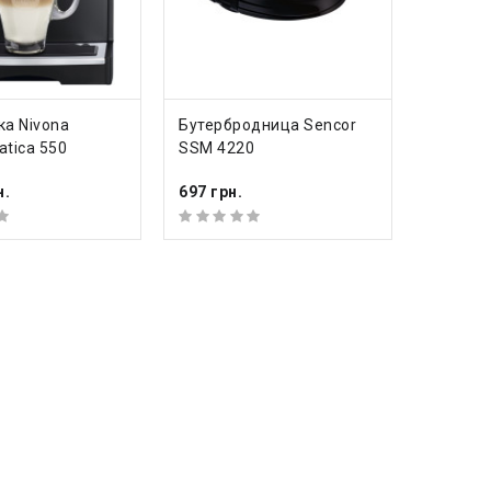
ИТЬ
КУПИТЬ
а Nivona
Бутербродница Sencor
tica 550
SSM 4220
н.
697 грн.