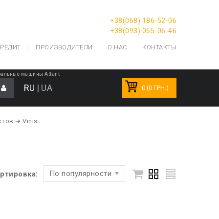
+38(068) 186-52-06
+38(093) 055-06-46
РЕДИТ
ПРОИЗВОДИТЕЛИ
О НАС
КОНТАКТЫ
альные машины Atlant
RU
|
UA
0 (0 ГРН.)
ктов
➔ Vinis
По популярности
ртировка: