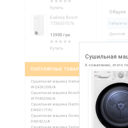
Купить
Общее
Бойлер Bosch
Габариты 
7736507576
Дисплей
12900 грн.
Защита от
Купить
Маркиров
Сушильная ма
К сожалению, этого т
Страна-п
ПОПУЛЯРНЫЕ ТОВАРЫ
Функци
Сушильная машина Siemens
WQ42K200UA
Индикато
Сушильная машина Bosch
WTH85206UA
Кол-во п
Сушильная машина Electrolux
EW6D171YU
Контроль
Сушильная машина Gorenje
DNS92/UA
Подсветк
Сушильная машина Samsung