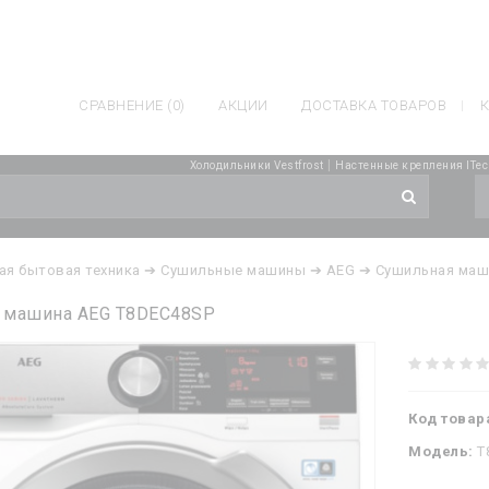
СРАВНЕНИЕ (0)
АКЦИИ
ДОСТАВКА ТОВАРОВ
К
|
Холодильники Vestfrost
Настенные крепления ITec
ая бытовая техника
➔ Сушильные машины
➔ AEG
➔ Сушильная маш
 машина AEG T8DEC48SP
Код товар
Модель:
T