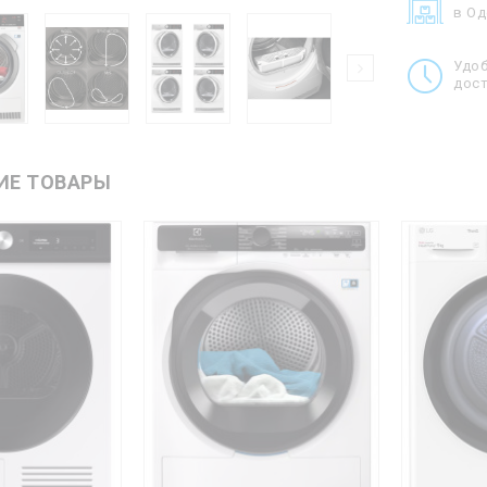
в О
Удо
дост
ИЕ ТОВАРЫ