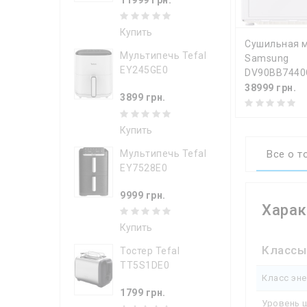
Купить
КУПИТ
Сушильная 
Мультипечь Tefal
Samsung
EY245GE0
DV90BB7440
38999 грн.
3899 грн.
Купить
Мультипечь Tefal
Все о т
EY7528E0
9999 грн.
Харак
Купить
Классы
Тостер Tefal
TT5S1DE0
Класс эн
1799 грн.
Уровень 