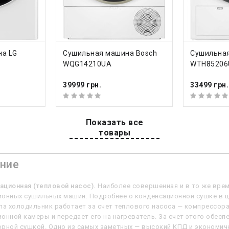
анализацию
+
еристики
КУПИТЬ
КУП
8 кг
а LG
Сушильная машина Bosch
Сушильная
WQG14210UA
WTH85206
рабана
118 л
39999 грн.
33499 грн.
конденсационная (тепло
еть все характеристики
Показать все
товары
ние
ационная (тепловой насос).
Наиболее совершенная и в то же вре
онных сушильных машин. Подробнее о конденсационной сушке в це
па холодильник работает за счет теплового насоса — компрессора
онной камеры и передает его на нагреватель. За счет этого обес
рной сушкой. Одно из самых заметных — высокий КПД и экономич