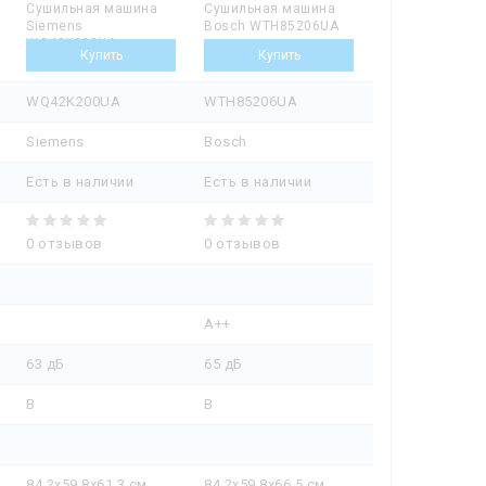
Сушильная машина
Сушильная машина
Siemens
Bosch WTH85206UA
WQ42K200UA
WQ42K200UA
WTH85206UA
Siemens
Bosch
Есть в наличии
Есть в наличии
0 отзывов
0 отзывов
A++
63 дБ
65 дБ
B
B
84.2х59.8х61.3 см
84.2x59.8x66.5 см