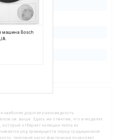
ИТЬ
КУПИТЬ
 машина Bosch
Сушильная машина
Су
UA
Whirlpool WP B9X WBS UA
Ele
30999 грн.
315
вой насос)
мя наиболее дорогая разновидность
лом см. выше. Здесь же отметим, что в моделях
, который отбирает излишки тепла из
печивается ряд преимуществ перед традиционной
ность: тепловой насос фактически позволяет