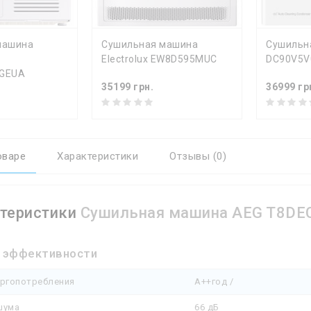
Ь
КУПИТЬ
КУ
машина
Сушильная машина
Сушильн
Electrolux EW8D595MUC
DC90V5
GEUA
35199 грн.
36999 гр
оваре
Характеристики
Отзывы (0)
теристики
Сушильная машина AEG T8DE
 эффективности
ергопотребления
A++год /
шума
66 дБ