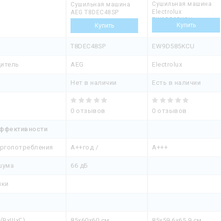
Сушильная машина
Сушильная машина
Electrolux
AEG T8DEC48SP
EW9D585KCU
T8DEC48SP
EW9D585KCU
итель
AEG
Electrolux
Нет в наличии
Есть в наличии
0 отзывов
0 отзывов
ффективности
ергопотребления
A++год /
А+++
шума
66 дБ
шки
(ВхШхГ)
85x60x60 см
85x59.6x65.9 см