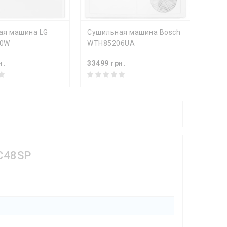
ПИТЬ
КУПИТЬ
ая машина LG
Сушильная машина Bosch
Суши
V0W
WTH85206UA
WQG1
н.
33499 грн.
39999
C48SP