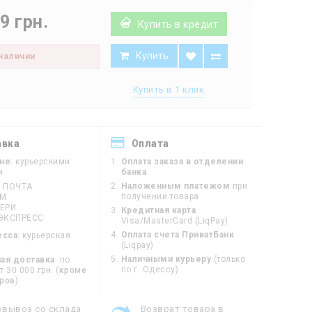
9 грн.
Купить в кредит
Купить
 наличии
Купить в 1 клик
авка
Оплата
ине
: курьерскими
Оплата заказа в отделении
и
банка
Наложенным платежом
при
 ПОЧТА
получении товара
ЙМ
ЕРИ
Кредитная карта
ЭКСПРЕСС
Visa/MasterCard (LiqPay)
Оплата счета ПриватБанк
есса
: курьерская
(Liqpay)
Наличными курьеру
(только
ая доставка
: по
по г. Одессу)
 30 000 грн. (
кроме
оров
)
овывоз со склада
Возврат товара в