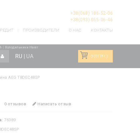
+38(068) 186-52-06
+38(093) 055-06-46
РЕДИТ
ПРОИЗВОДИТЕЛИ
О НАС
КОНТАКТЫ
|
h
Холодильники Haier
RU
|
UA
0 (0 ГРН.)
ина AEG T8DEC48SP
0 отзывов
Написать отзыв
а:
76389
8DEC48SP