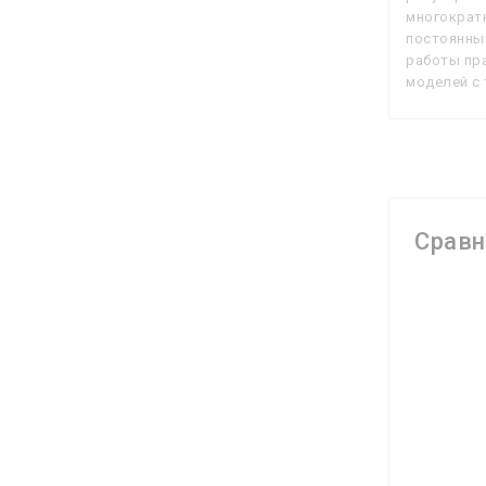
многократн
постоянный
работы пра
моделей с
Срав