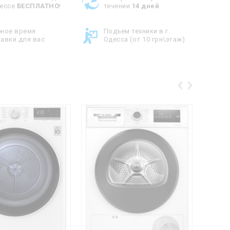
дессе
БЕСПЛАТНО
!
течении
14 дней
бное время
Подъем техники в г.
авки для вас
Одесса (от 10 грн\этаж)