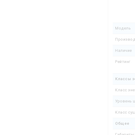
Модель
Производ
Наличие
Рейтинг
Классы э
Класс эн
Уровень 
Класс су
Общее
Габариты 