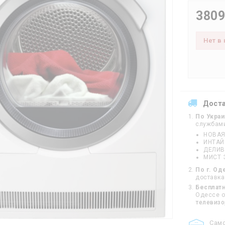
3809
Нет в
Дост
По Укра
службам
НОВАЯ
ИНТА
ДЕЛИВ
МИСТ 
По г. Од
доставка
Бесплатн
Одессе от
телевиз
Cам