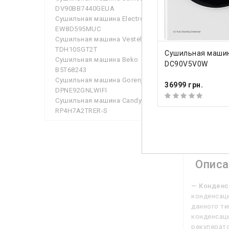
Слив в к
DV90BB7440GEUA
Сушильная машина Electrolux
EW8D595MUC
Характ
Сушильная машина Vestel
TDH10SGT2T
КУПИТЬ
Загрузка
Сушильная машин
Сушильная машина Beko
DC90V5V0W
B5T68243
Объем ба
Сушильная машина Gorenje
36999 грн.
DPNE92GNLWIFI
Тип сушки
Сушильная машина Candy
RP4H7A2TRER-S
Посмотр
Описа
— Конденс
конденсаци
данного ти
конденсаци
рекуперато