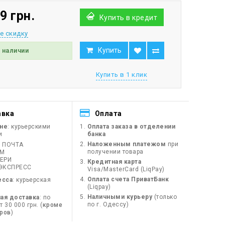
9 грн.
Купить в кредит
е скидку
Купить
в наличии
Купить в 1 клик
авка
Оплата
ине
: курьерскими
Оплата заказа в отделении
и
банка
Наложенным платежом
при
 ПОЧТА
получении товара
ЙМ
ЕРИ
Кредитная карта
ЭКСПРЕСС
Visa/MasterCard (LiqPay)
Оплата счета ПриватБанк
есса
: курьерская
(Liqpay)
Наличными курьеру
(только
ая доставка
: по
по г. Одессу)
 30 000 грн. (
кроме
оров
)