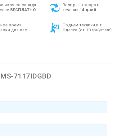
овывоз со склада
Возврат товара в
дессе
БЕСПЛАТНО
!
течении
14 дней
бное время
Подъем техники в г.
авки для вас
Одесса (от 10 грн\этаж)
WMS-7117IDGBD