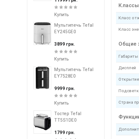
Классы
Купить
Класс от
Мультипечь Tefal
Класс эн
EY245GE0
Общие 
3899 грн.
Габариты 
Купить
Дисплей
Мультипечь Tefal
EY7528E0
Открытие
9999 грн.
Подсветк
Страна п
Купить
Тостер Tefal
Функци
TT5S1DE0
Дополнит
1799 грн.