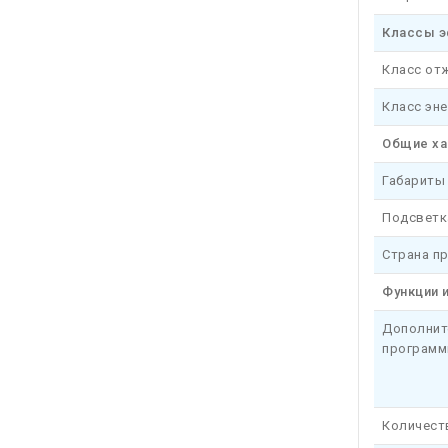
Классы э
Класс от
Класс эн
Общие ха
Габариты 
Подсветк
Страна п
Функции 
Дополнит
програм
Количест