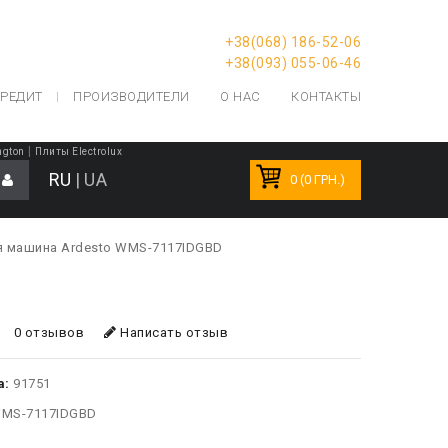
+38(068) 186-52-06
+38(093) 055-06-46
РЕДИТ
ПРОИЗВОДИТЕЛИ
О НАС
КОНТАКТЫ
|
ngton
Плиты Electrolux
RU
|
UA
0 (0 ГРН.)
я машина Ardesto WMS-7117IDGBD
0 отзывов
Написать отзыв
а:
91751
MS-7117IDGBD