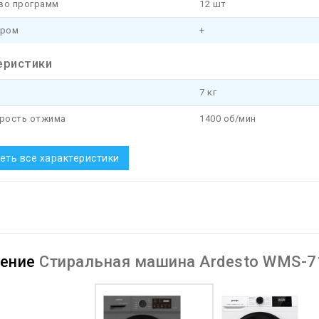
во программ
12 шт
аром
+
еристики
7 кг
орость отжима
1400 об/мин
еть все характеристики
нение
Стиральная машина Ardesto WMS-