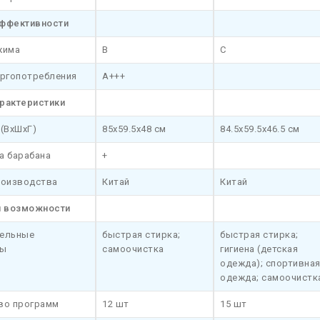
ффективности
жима
B
C
ергопотребления
A+++
рактеристики
(ВхШхГ)
85x59.5x48 см
84.5x59.5x46.5 см
а барабана
+
роизводства
Китай
Китай
и возможности
ельные
быстрая стирка;
быстрая стирка;
мы
самоочистка
гигиена (детская
одежда); спортивна
одежда; самоочистк
во программ
12 шт
15 шт