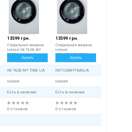
13599 грн.
13599 грн.
Стиральная машина
Стиральная машина
Indesit IM 762B MY
Indesit
TIME UA
IM712BMYTIMEUA
IM 762B MY TIME UA
IM712BMYTIMEUA
Indesit
Indesit
Есть в наличии
Есть в наличии
0 отзывов
0 отзывов