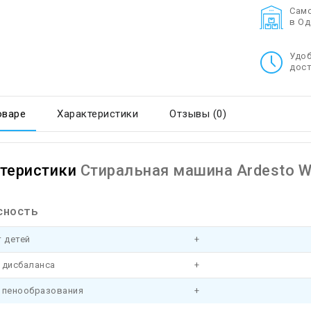
Cам
в О
Удо
дост
оваре
Характеристики
Отзывы (0)
теристики
Стиральная машина Ardesto 
сность
 детей
+
 дисбаланса
+
 пенообразования
+