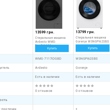
13799 грн.
13599 грн.
Стиральная машина
Стиральная машина
Gorenje W3NGPI62SBS
Ardesto WMS-
7117IDGBD
WMS-7117IDGBD
W3NGPI62SBS
итель
Ardesto
Gorenje
Есть в наличии
Есть в наличии
0 отзывов
0 отзывов
ость
т протечек
+