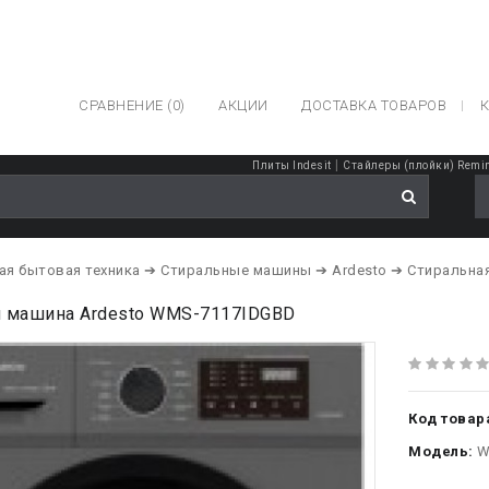
СРАВНЕНИЕ (0)
АКЦИИ
ДОСТАВКА ТОВАРОВ
К
|
Плиты Indesit
Стайлеры (плойки) Remi
ая бытовая техника
➔ Стиральные машины
➔ Ardesto
➔ Стиральна
я машина Ardesto WMS-7117IDGBD
Код товар
Модель:
W