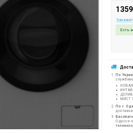
1359
Закажит
Есть 
Дост
По Укра
службам
НОВАЯ
ИНТА
ДЕЛИВ
МИСТ 
По г. Од
доставка
Бесплатн
Одессе от
телевиз