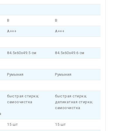
B
B
A+++
A+++
84.5x60x49.5 см
84.5x60x49.6 см
Румыния
Румыния
быстрая стирка;
быстрая стирка;
самоочистка
деликатная стирка;
я
самоочистка
а
15 шт
15 шт