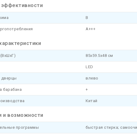
 эффективности
жима
B
ергопотребления
A+++
характеристики
(ВхШхГ)
85x59.5x48 см
LED
 дверцы
влево
а барабана
+
роизводства
Китай
и и возможности
ельные программы
быстрая стирка; самооч