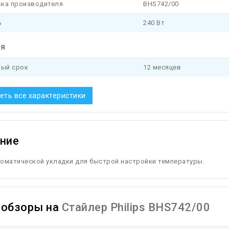
ка производителя
BHS742/00
ь
240 Вт
ия
ный срок
12 месяцев
еть все характеристики
ние
томатической укладки для быстрой настройки температуры.
ообзоры на
Стайлер Philips BHS742/00