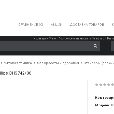
СРАВНЕНИЕ (0)
АКЦИИ
ДОСТАВКА ТОВАРОВ
К
|
|
Кофеварки Miele
Посудомоечные машины Samsung
Вытя
я бытовая техника
➔ Для красоты и здоровья
➔ Стайлеры (плойк
ilips BHS742/00
Код товар
Модель:
B