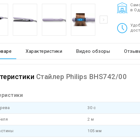
Cам
в О
Удо
дост
оваре
Характеристики
Видео обзоры
Отзывы
теристики
Стайлер Philips BHS742/00
еристики
грева
30 с
беля
2 м
астины
105 мм