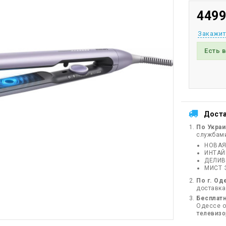
4499
Закажит
Есть 
Дост
По Укра
службам
НОВАЯ
ИНТА
ДЕЛИВ
МИСТ 
По г. Од
доставка
Бесплатн
Одессе от
телевиз