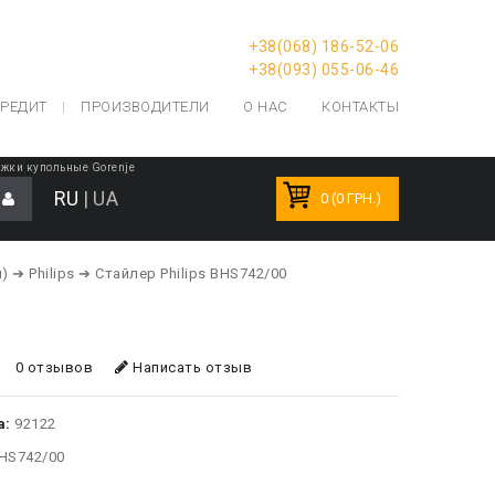
+38(068) 186-52-06
+38(093) 055-06-46
РЕДИТ
ПРОИЗВОДИТЕЛИ
О НАС
КОНТАКТЫ
жки купольные Gorenje
RU
|
UA
0 (0 ГРН.)
и)
➔ Philips
➔ Стайлер Philips BHS742/00
0 отзывов
Написать отзыв
а:
92122
HS742/00