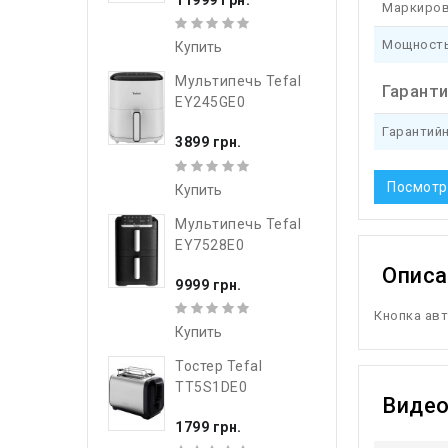
Маркиров
Мощност
Купить
Мультипечь Tefal
Гарант
EY245GE0
Гарантий
3899 грн.
Посмотр
Купить
Мультипечь Tefal
EY7528E0
Описа
9999 грн.
Кнопка ав
Купить
Тостер Tefal
TT5S1DE0
Виде
1799 грн.