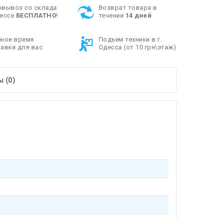
овывоз со склада
Возврат товара в
дессе
БЕСПЛАТНО
!
течении
14 дней
бное время
Подъем техники в г.
авки для вас
Одесса (от 10 грн\этаж)
 (0)