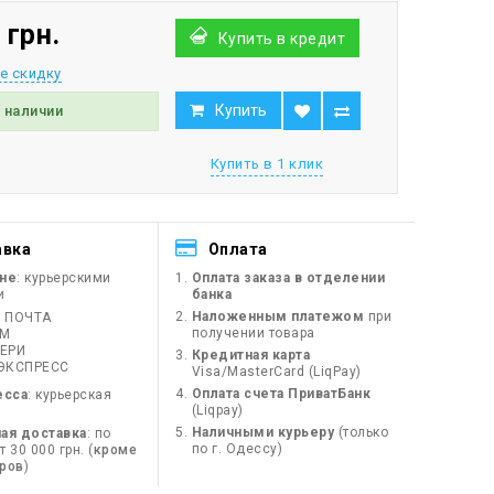
 грн.
Купить в кредит
е скидку
Купить
в наличии
Купить в 1 клик
авка
Оплата
ине
: курьерскими
Оплата заказа в отделении
и
банка
Наложенным платежом
при
 ПОЧТА
получении товара
ЙМ
ЕРИ
Кредитная карта
ЭКСПРЕСС
Visa/MasterCard (LiqPay)
Оплата счета ПриватБанк
есса
: курьерская
(Liqpay)
Наличными курьеру
(только
ая доставка
: по
по г. Одессу)
 30 000 грн. (
кроме
оров
)