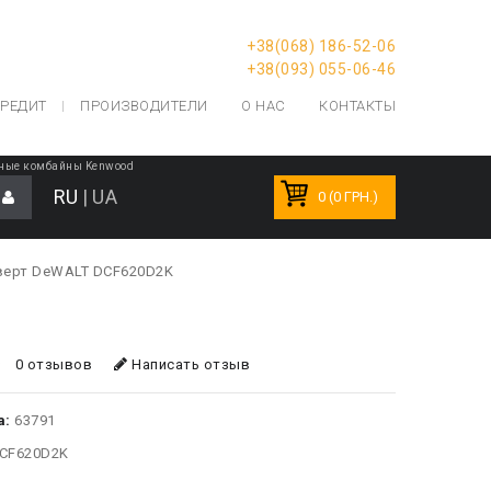
+38(068) 186-52-06
+38(093) 055-06-46
РЕДИТ
ПРОИЗВОДИТЕЛИ
О НАС
КОНТАКТЫ
ные комбайны Kenwood
RU
|
UA
0 (0 ГРН.)
верт DeWALT DCF620D2K
0 отзывов
Написать отзыв
а:
63791
CF620D2K