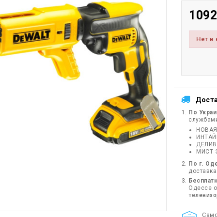
1092
Нет в
Дост
По Укра
службам
НОВАЯ
ИНТА
ДЕЛИВ
МИСТ 
По г. Од
доставка
Бесплатн
Одессе от
телевиз
Cам