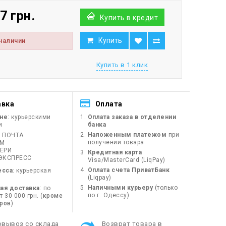
7 грн.
Купить в кредит
Купить
 наличии
Купить в 1 клик
авка
Оплата
ине
: курьерскими
Оплата заказа в отделении
и
банка
Наложенным платежом
при
 ПОЧТА
получении товара
ЙМ
ЕРИ
Кредитная карта
ЭКСПРЕСС
Visa/MasterCard (LiqPay)
Оплата счета ПриватБанк
есса
: курьерская
(Liqpay)
Наличными курьеру
(только
ая доставка
: по
по г. Одессу)
 30 000 грн. (
кроме
оров
)
овывоз со склада
Возврат товара в