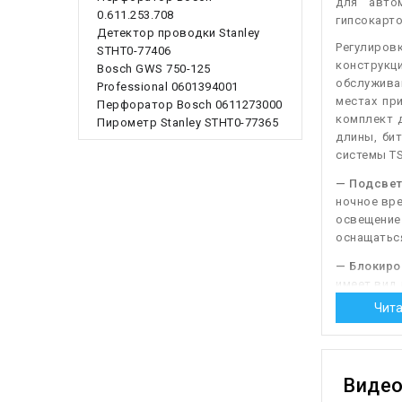
для авто
0.611.253.708
гипсокарто
Детектор проводки Stanley
Регулиров
STHT0-77406
конструкц
Bosch GWS 750-125
обслуживан
Professional 0601394001
местах пр
Перфоратор Bosch 0611273000
комплект 
Пирометр Stanley STHT0-77365
длины, би
системы T
— Подсвет
ночное вре
освещение
оснащаться
— Блокиро
имеет вид 
очень удоб
Чита
нескольких
дополнител
коротким н
Виде
— Электро