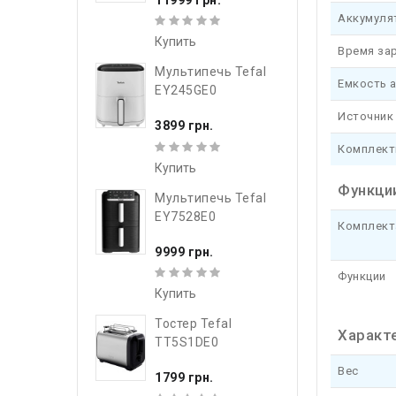
Аккумуля
Купить
Время за
Мультипечь Tefal
Емкость 
EY245GE0
Источник
3899 грн.
Комплект
Купить
Функци
Мультипечь Tefal
EY7528E0
Комплект
9999 грн.
Функции
Купить
Тостер Tefal
Характ
TT5S1DE0
Вес
1799 грн.