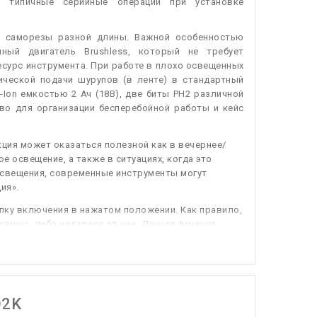
т типичные серийные операции при установке
ь саморезы разной длины. Важной особенностью
ный двигатель Brushless, который не требует
есурс инструмента. При работе в плохо освещенных
ической подачи шурупов (в ленте) в стандартный
Ion емкостью 2 Ач (18В), две биты PH2 различной
во для организации бесперебойной работы и кейс
ция может оказаться полезной как в вечернее/
е освещение, а также в ситуациях, когда это
освещения, современные инструменты могут
ия».
ку включения в нажатом положении. Как правило,
авише, либо недалеко от нее. Данная функция
 без перерывов — например, при сверлении сразу
ом положении, чем постоянно держать ее нажатой,
как правило, простейшим способом — например,
D2K
еских перегрузок — например, в случае