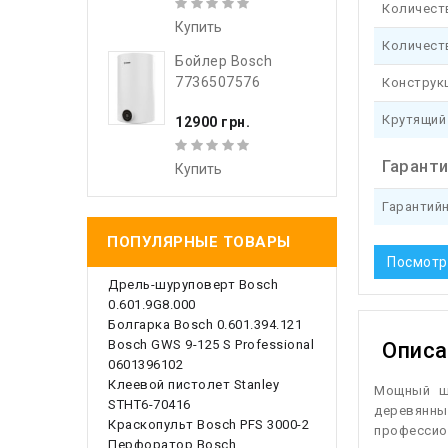
Количест
Купить
Количест
Бойлер Bosch
7736507576
Конструк
Крутящий
12900 грн.
Гарант
Купить
Гарантий
ПОПУЛЯРНЫЕ ТОВАРЫ
Посмотр
Дрель-шуруповерт Bosch
0.601.9G8.000
Болгарка Bosch 0.601.394.121
Bosch GWS 9-125 S Professional
Описа
0601396102
Клеевой пистолет Stanley
М
ощный ш
STHT6-70416
деревянны
Краскопульт Bosch PFS 3000-2
профессио
Перфоратор Bosch