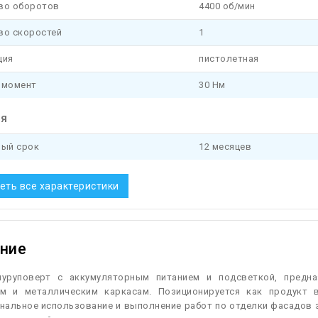
во оборотов
4400 об/мин
во скоростей
1
ция
пистолетная
 момент
30 Нм
ия
ный срок
12 месяцев
еть все характеристики
ние
уруповерт с аккумуляторным питанием и подсветкой, предна
м и металлическим каркасам. Позиционируется как продукт в
нальное использование и выполнение работ по отделки фасадов з