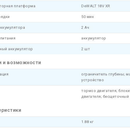
торная платформа
DeWALT 18V XR
рядки
50 мин
аккумулятора
2 Ач
 питания
аккумулятор
ный аккумулятор
2 шт
и и возможности
ация
ограничитель глубины; ма
устройство
тормоз двигателя; блок
двигателя; бесщеточный 
еристики
1.88 кг