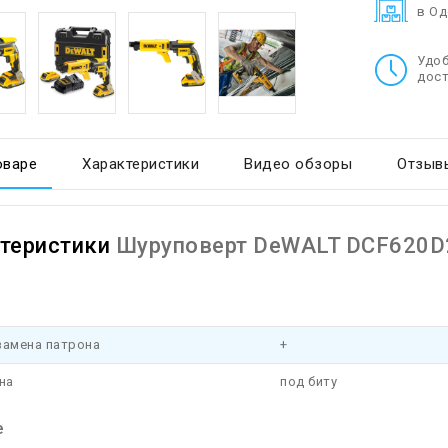
в О
Удо
дост
оваре
Характеристики
Видео обзоры
Отзывы
теристики
Шуруповерт DeWALT DCF620D
замена патрона
+
на
под биту
е