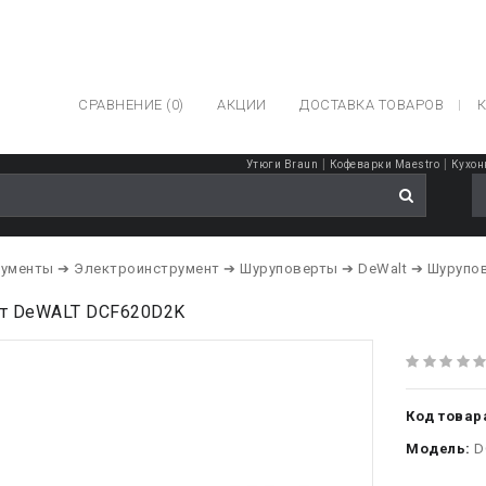
СРАВНЕНИЕ (0)
АКЦИИ
ДОСТАВКА ТОВАРОВ
К
|
|
Утюги Braun
Кофеварки Maestro
Кухон
рументы
➔ Электроинструмент
➔ Шуруповерты
➔ DeWalt
➔ Шурупо
т DeWALT DCF620D2K
Код товар
Модель:
D