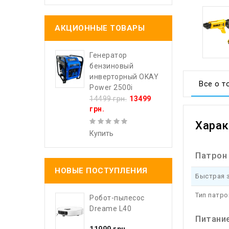
АКЦИОННЫЕ ТОВАРЫ
Генератор
бензиновый
инверторный OKAY
Все о т
Power 2500i
14499 грн.
13499
грн.
Харак
Купить
Патрон
НОВЫЕ ПОСТУПЛЕНИЯ
Быстрая 
Тип патро
Робот-пылесос
Dreame L40
Питани
11999 грн.