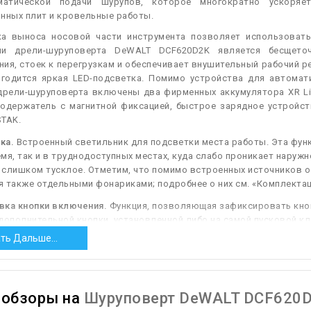
матической подачи шурупов, которое многократно ускоряе
нных плит и кровельные работы.
ка выноса носовой части инструмента позволяет использоват
ии дрели-шуруповерта DeWALT DCF620D2K является бесщеточ
ия, стоек к перегрузкам и обеспечивает внушительный рабочий р
игодится яркая LED-подсветка. Помимо устройства для автомат
дрели-шуруповерта включены два фирменных аккумулятора XR Li-
тодержатель с магнитной фиксацией, быстрое зарядное устройст
STAK.
ка.
Встроенный светильник для подсветки места работы. Эта функ
мя, так и в труднодоступных местах, куда слабо проникает наружно
 слишком тусклое. Отметим, что помимо встроенных источников 
 также отдельными фонариками; подробнее о них см. «Комплектац
вка кнопки включения.
Функция, позволяющая зафиксировать кноп
дополнительной кнопки, установленной либо на самой пусковой кл
на в ситуациях, когда инструмент приходится долго использовать
ть Дальше...
 десятков отверстий: кнопку пуска проще закрепить во включенн
ьно напрягая палец на рабочей руке. А отключается блокировка, 
ажатием на ту же пусковую кнопку.
ообзоры на
Шуруповерт DeWALT DCF620
нная защита двигателя.
Система, защищающая двигатель от критич