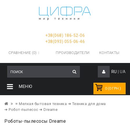
+38(068) 186-52-06
+38(093) 055-06-46
СРАВНЕНИЕ (0)
ПРОИЗВОДИТЕЛИ
КОНТАКТЫ
RU
|
UA
МЕНЮ
0 (0 ГРН.)
≡ Мелкая бытовая техника
➔ Техника для дома
➔ Робот-пылесос
➔ Dreame
Роботы-пылесосы Dreame