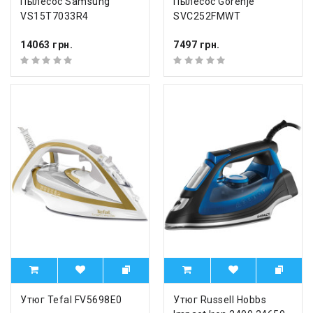
Пылесос Samsung
Пылесос Gorenje
VS15T7033R4
SVC252FMWT
14063 грн.
7497 грн.
Утюг Tefal FV5698E0
Утюг Russell Hobbs