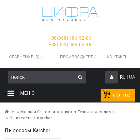
+38(068) 186-52-06
+38(093) 055-06-46
СРАВНЕНИЕ (0)
ПРОИЗВОДИТЕЛИ
КОНТАКТЫ
RU
|
UA
МЕНЮ
0 (0 ГРН.)
≡ Мелкая бытовая техника
➔ Техника для дома
➔ Пылесосы
➔ Karcher
Пылесосы Karcher