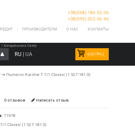
+38(068) 186-52-06
+38(093) 055-06-46
РЕДИТ
ПРОИЗВОДИТЕЛИ
О НАС
КОНТАКТЫ
|
ы
Холодильники Candy
RU
|
UA
0 (0 ГРН.)
r
➔ Пылесос Karcher T 7/1 Classic (1.527-181.0)
0 отзывов
Написать отзыв
а:
71978
7/1 Classic (1.527-181.0)