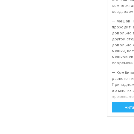
комплекта
создаваем
— Мешок.
П
проходит, 
довольно 
другой сто
довольно х
мешки, кот
мешков свя
современны
— Комбини
разного ти
Принадлежн
во многих 
промышлен
поворотно
Чита
за счет вы
ворсистых 
мелкий мус
— Щелевая