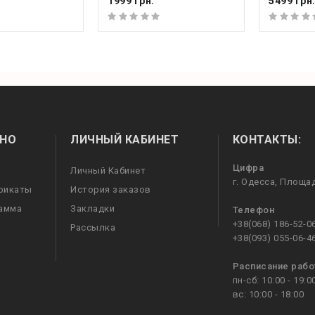
1999 грн.
5499 грн
НО
ЛИЧНЫЙ КАБИНЕТ
КОНТАКТЫ:
Цифра
Личный Кабинет
г. Одесса, Площа
фикаты
История заказов
рамма
Закладки
Телефон
+38(068) 186-52-0
Рассылка
+38(093) 055-06-4
Расписание раб
пн-сб: 10:00 - 19:0
вс: 10:00 - 18:00