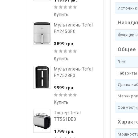
Источник
Купить
Насадк
Мультипечь Tefal
EY245GE0
Функции 
3899 грн.
Общее
Купить
Вес
Мультипечь Tefal
Габариты 
EY7528E0
Длина ка
9999 грн.
Маркиров
Купить
Совмести
Тостер Tefal
TT5S1DE0
Характ
1799 грн.
Мощность