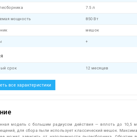
лесборника
7.5 л
емая мощность
850 Вт
ник
мешок
ы
+
ия
ный срок
12 месяцев
еть все характеристики
ние
ная модель с большим радиусом действия — вплоть до 10,5 м
ещений, для сбора пыли использует классический мешок. Максима
ние может зависеть от наполненности пылесборника. Обратим в