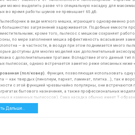
ции можно выделить разве что специальную насадку для максима
ых во время работы шумов не превышает 65 дБ.
ылесборник в виде мягкого мешка, играющего одновременно роль
а большинство загрязнений задерживается. Подобные емкости про
вместительными; кроме того, пылесос с мешком сохраняет работо
роны, по мере заполнения мешка эффективность всасывания заметн
лопотна — в частности, в воздух при этом поднимается много пы
орые доступны для многих моделей как дополнительный аксессуар 
зана с дополнительными тратами. Вследствие этого данный тип п
х пылесосах, однако встречается заметно реже описанных ниже 
рованная (пол/ковер).
Функция, позволяющая использовать одну 
па — как твердых (линолеум, паркет, ламинат, плитка...), так и вор
ости с этой функцией чрезвычайно популярны, они встречаются пр
агрегатах бытового назначения, а также профессиональных моделя
ных и каминных пылесосов). Сама насадка обычно имеет Т-образ
е крепление, улучшающее подвижность и проходимость; а настрой
ть Дальше...
движной щетки. Щетина такой щетки удобна для уборки твердых по
материалов щетку можно убрать, дабы насадка плотно прилегала 
ор.
.
Данная функция означает, что насадка оснащена плоской рабочей