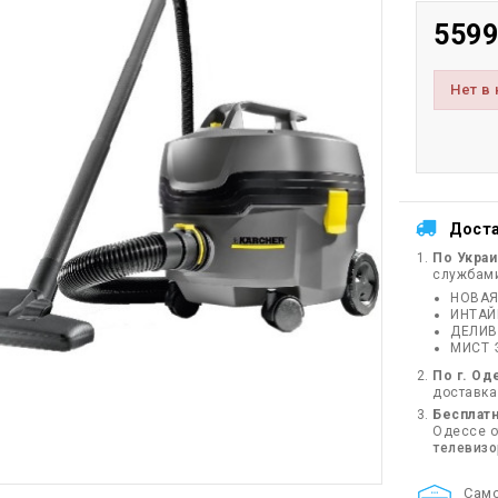
5599
Нет в
Дост
По Укра
службам
НОВАЯ
ИНТА
ДЕЛИВ
МИСТ 
По г. Од
доставка
Бесплатн
Одессе от
телевиз
Cам