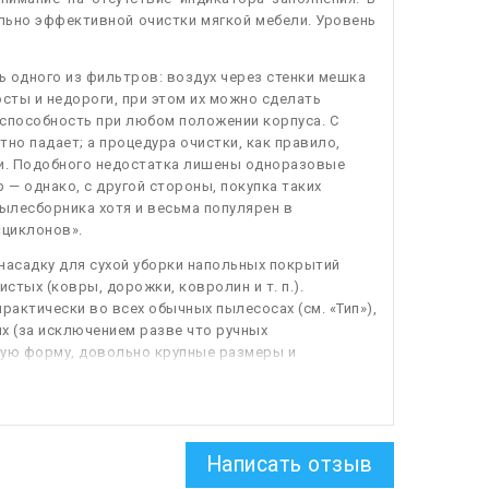
льно эффективной очистки мягкой мебели. Уровень
 одного из фильтров: воздух через стенки мешка
сты и недороги, при этом их можно сделать
способность при любом положении корпуса. С
о падает; а процедура очистки, как правило,
ли. Подобного недостатка лишены одноразовые
— однако, с другой стороны, покупка таких
ылесборника хотя и весьма популярен в
«циклонов».
насадку для сухой уборки напольных покрытий
систых (ковры, дорожки, ковролин и т. п.).
актически во всех обычных пылесосах (см. «Тип»),
х (за исключением разве что ручных
ную форму, довольно крупные размеры и
ка под разные виды поверхностей осуществляется
верхностей; а при обработке ковров и других
к ворсу и эффективно вытягивала из него пыль и
Написать отзыв
 частью с узкой щелью на конце. Такая