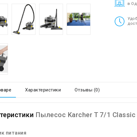
в О
Удо
дост
оваре
Характеристики
Отзывы (0)
теристики
Пылесос Karcher T 7/1 Classic
ик питания