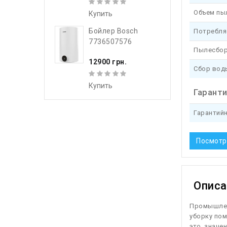
Объем пы
Купить
Бойлер Bosch
Потребля
7736507576
Пылесбор
12900 грн.
Сбор вод
Купить
Гарант
Гарантий
Посмотр
Описа
П
ромышлен
уборку пом
это значе