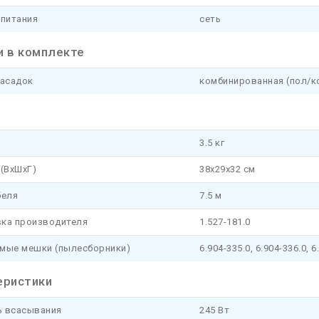
 питания
сеть
и в комплекте
насадок
комбинированная (пол/ко
3.5 кг
(ВхШхГ)
38x29x32 см
беля
7.5 м
ка производителя
1.527-181.0
мые мешки (пылесборники)
6.904-335.0, 6.904-336.0, 6
еристики
 всасывания
245 Вт