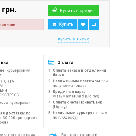
 грн.
Купить в кредит
Купить
 наличии
Купить в 1 клик
авка
Оплата
ине
: курьерскими
Оплата заказа в отделении
и
банка
Наложенным платежом
при
 ПОЧТА
получении товара
ЙМ
ЕРИ
Кредитная карта
ЭКСПРЕСС
Visa/MasterCard (LiqPay)
Оплата счета ПриватБанк
есса
: курьерская
(Liqpay)
Наличными курьеру
(только
ая доставка
: по
по г. Одессу)
 30 000 грн. (
кроме
оров
)
овывоз со склада
Возврат товара в