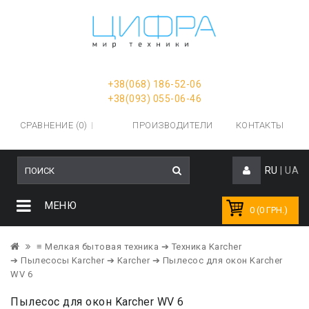
+38(068) 186-52-06
+38(093) 055-06-46
СРАВНЕНИЕ (0)
ПРОИЗВОДИТЕЛИ
КОНТАКТЫ
RU
|
UA
МЕНЮ
0 (0 ГРН.)
≡ Мелкая бытовая техника
➔ Техника Karcher
➔ Пылесосы Karcher
➔ Karcher
➔ Пылесос для окон Karcher
WV 6
Пылесос для окон Karcher WV 6