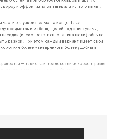
верхностей; а при обработке ковров и других
к ворсу и эффективно вытягивала из него пыль и
 частью с узкой щелью на конце. Такая
ду предметами мебели, щелей под плинтусами,
 насадки (и, соответственно, длина щели) обычно
ыть разной. При этом каждый вариант имеет свои
 короткие более маневренны и более удобны в
рхностей — таких, как подлокотники кресел, рамы
ой возможностью имеют вид небольших щеток
пункт).
гкой мебели и другие аналогичные предметы —
нструкцию и особенности применения. Простейший
инированную насадку (см. выше), не имеющее
ективно собирают с обивки волосы и шерсть.
 применяться также как пылевые (см. выше).
дополнительное ударное воздействие; такое
кие загрязнения даже на довольно большой
ки и мини-турбощетки (см. ниже); для пылесосов,
 данная функция, и «(мини)-турбощетка».