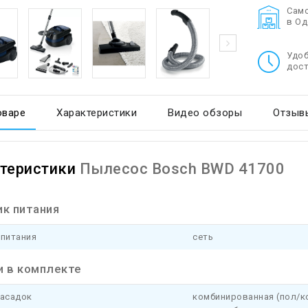
Cам
в О
Удо
дост
оваре
Характеристики
Видео обзоры
Отзывы
теристики
Пылесос Bosch BWD 41700
ик питания
 питания
сеть
и в комплекте
насадок
комбинированная (пол/ко