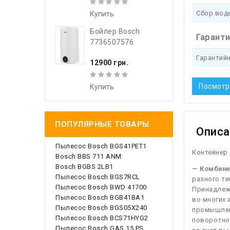
Сбор вод
Купить
Бойлер Bosch
Гарант
7736507576
Гарантий
12900 грн.
Посмотр
Купить
ПОПУЛЯРНЫЕ ТОВАРЫ
Описа
Пылесос Bosch BGS41PET1
Контейнер 
Bosch BBS 711 ANM
Bosch BGBS 2LB1
— Комбини
Пылесос Bosch BGS7RCL
разного ти
Пылесос Bosch BWD 41700
Принадлежн
Пылесос Bosch BGB41BA1
во многих 
Пылесос Bosch BGS05X240
промышлен
Пылесос Bosch BCS71HYG2
поворотно
Пылесос Bosch GAS 15 PS