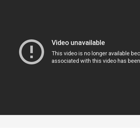
пическая.
Неразборная труба, складываемая телескопическим спос
нт наиболее удобен с точки зрения пользователя. Во-первых, та
нии — достаточно нажать или сдвинуть клавишу фиксатора и потя
, многие телескопические трубы оснащаются механизмом, позвол
этому можно регулировать длину прямо в процессе уборки (наприм
 В-третьих, отдельные части подобной трубы не разбрасываются и
Основным недостатком данного варианта считается несколько мен
й; однако эта разница заметна лишь на высоких нагрузках. В свет
товых пылесосах (см. «Тип»), однако встречаются и в других ра
ных). Фактически «телескоп» нельзя встретить лишь в трех видах 
 трубки), а также в промышленных ручных агрегатах и моделях дл