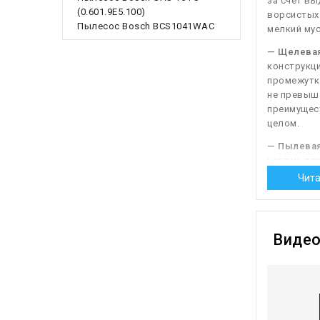
за счет вы
(0.601.9E5.100)
ворсистых 
Пылесос Bosch BCS1041WAC
мелкий мус
— Щелевая
конструкци
промежутко
не превыша
преимущест
целом.
— Пылевая
картин, пл
круглой фо
Чита
— Для мяг
матрасы, с
вариант —
Виде
щетины, о
Некоторые 
Более дор
воздейств
глубине. Т
укомплекто