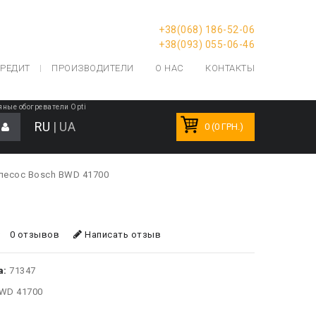
+38(068) 186-52-06
+38(093) 055-06-46
РЕДИТ
ПРОИЗВОДИТЕЛИ
О НАС
КОНТАКТЫ
ные обогреватели Opti
RU
|
UA
0 (0 ГРН.)
есос Bosch BWD 41700
0 отзывов
Написать отзыв
а:
71347
WD 41700