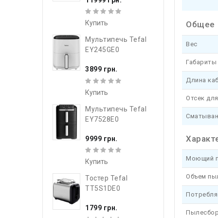
Купить
Общее
Мультипечь Tefal
Вес
EY245GE0
Габариты 
3899 грн.
Длина ка
Купить
Отсек для
Мультипечь Tefal
Сматыван
EY7528E0
Характ
9999 грн.
Моющий 
Купить
Объем пы
Тостер Tefal
TT5S1DE0
Потребля
1799 грн.
Пылесбор