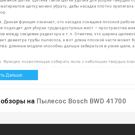
движной щетки. Щетина такой щетки удобна для уборки твердых по
материалов щетку можно убрать, дабы насадка плотно прилегала 
ор.
.
Данная функция означает, что насадка оснащена плоской рабочей
я подходит для уборки труднодоступных мест — пространства меж
в между секциями радиатора и т. п. Отметим, что ширина щелевой
ет диаметра трубы пылесоса, а вот длина плоской части может б
ва: длинные модели способны дальше забираться в узкие щели, а
.
Функция, позволяющая собирать пыль с небольших твердых пове
афоны светильников и т. п. Традиционные принадлежности с так
рмы, однако встречается и другая разновидность (см. следующий 
ть Дальше...
кой мебели.
Функция, позволяющая эффективно чистить обивку мя
идения авто и т. п. Щетки с этой функцией могут иметь разную ко
 приспособление Т-образной формы, похожее на уменьшенную комб
ообзоры на
Пылесос Bosch BWD 41700
днако нередко оснащаемое полосками из мелкого ворса — они эфф
из таких приспособлений комплектуются съемной щетиной и могут
огой и продвинутый вариант — щетки-выбивалки, обеспечивающие 
ие повышает эффективность, позволяя удалять пыль и другие мел
акже для мягкой мебели могут предназначаться некоторые турбощет
ванных подобными аксессуарами, в характеристиках указывается и