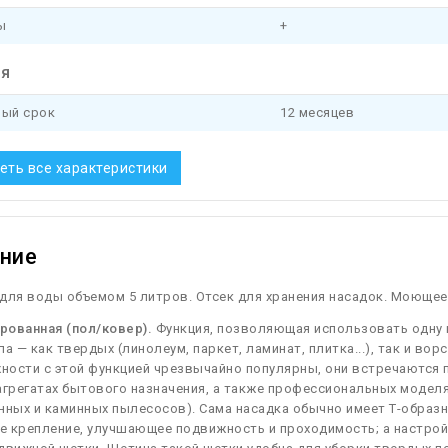
ы
+
ия
ный срок
12 месяцев
еть все характеристики
ние
для воды объемом 5 литров. Отсек для хранения насадок. Моющее
рованная (пол/ковер).
Функция, позволяющая использовать одну 
па — как твердых (линолеум, паркет, ламинат, плитка...), так и вор
ости с этой функцией чрезвычайно популярны, они встречаются пр
агрегатах бытового назначения, а также профессиональных моделя
ных и каминных пылесосов). Сама насадка обычно имеет Т-образ
е крепление, улучшающее подвижность и проходимость; а настрой