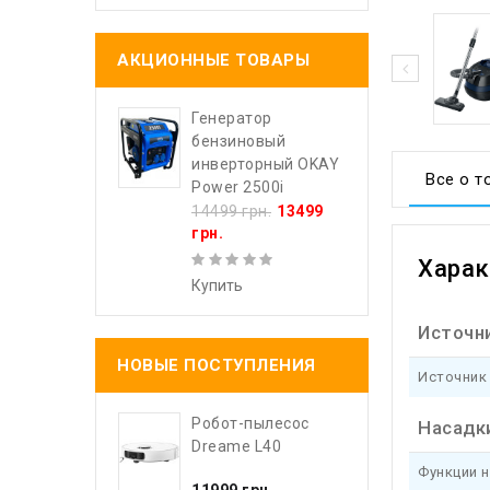
АКЦИОННЫЕ ТОВАРЫ
Генератор
бензиновый
инверторный OKAY
Все о т
Power 2500i
14499 грн.
13499
грн.
Харак
Купить
Источн
НОВЫЕ ПОСТУПЛЕНИЯ
Источник
Робот-пылесос
Насадк
Dreame L40
Функции 
11999 грн.