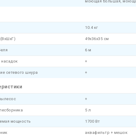
моющая большая, моюща
10.4 кг
(ВхШхГ)
49x36x35 см
беля
6 м
 насадок
+
ие сетевого шнура
+
еристики
пылесос
+
лесборника
5 л
емая мощность
1700 Вт
ник
аквафильтр + мешок