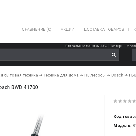
СРАВНЕНИЕ (0)
АКЦИИ
ДОСТАВКА ТОВАРОВ
К
|
|
Стиральные машины AEG
Тостеры
Масля
я бытовая техника
➔ Техника для дома
➔ Пылесосы
➔ Bosch
➔ Пыл
osch BWD 41700
Код товар
Модель:
B