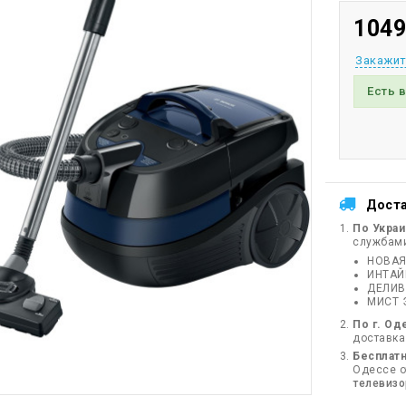
1049
Закажит
Есть 
Дост
По Укра
службам
НОВАЯ
ИНТА
ДЕЛИВ
МИСТ 
По г. Од
доставка
Бесплатн
Одессе от
телевиз