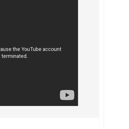
обом — за счет вставки одной секции в другую.
кие принадлежности очень просты в раскладывании
нуть или толкнуть половинки в нужную сторону.
яющим раскладывать конструкцию не полностью —
ер, уменьшить ее для работы в стесненных
 не теряются по отдельности, что упрощает
ьшая прочность и надежность, чем у разборных
е этого телескопические трубки весьма популярны в
зновидностях — в том числе промышленных
пылесосов: в роботах (они в принципе не
я камина — они чаще всего работают только со