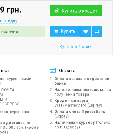
9 грн.
Купить в кредит
е скидку
Купить
в наличии
Купить в 1 клик
авка
Оплата
ине
: курьерскими
Оплата заказа в отделении
и
банка
Наложенным платежом
при
 ПОЧТА
получении товара
ЙМ
ЕРИ
Кредитная карта
ЭКСПРЕСС
Visa/MasterCard (LiqPay)
Оплата счета ПриватБанк
есса
: курьерская
(Liqpay)
Наличными курьеру
(только
ая доставка
: по
по г. Одессу)
 30 000 грн. (
кроме
оров
)