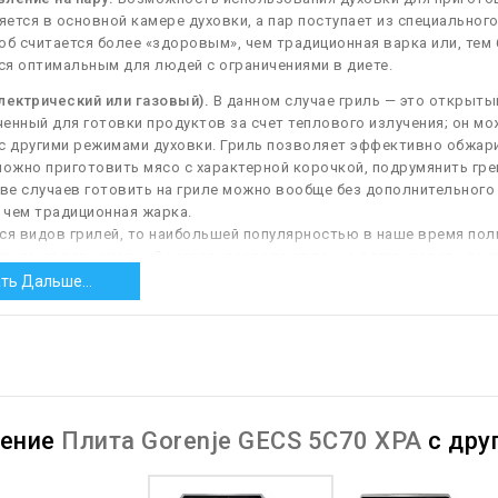
ется в основной камере духовки, а пар поступает из специального
об считается более «здоровым», чем традиционная варка или, тем 
я оптимальным для людей с ограничениями в диете.
лектрический или газовый).
В данном случае гриль — это открыты
енный для готовки продуктов за счет теплового излучения; он мо
с другими режимами духовки. Гриль позволяет эффективно обжари
жно приготовить мясо с характерной корочкой, подрумянить гренк
е случаев готовить на гриле можно вообще без дополнительного 
 чем традиционная жарка.
ся видов грилей, то наибольшей популярностью в наше время пол
ии, дают равномерный нагрев, позволяют точно регулировать ре
плоть до автоматических программ готовки). Так что подобные гр
ть Дальше...
е устройства используются заметно реже: они считаются более 
и и менее удобны в регулировке, чем электрические.
ат — устройство для регулирования и поддержания необходимой
 пользователя от необходимости постоянно контролировать режи
на нужную температуру, и плита будет автоматически поддерживат
нение
Плита Gorenje GECS 5C70 XPA
с дру
ический.
Духовки с таким типом очистки имеют особое покрытие в
 на стенки духовки. Расщепление ускоряется при высокой темпер
моочищается при каждом использовании. Правда, эффективность у