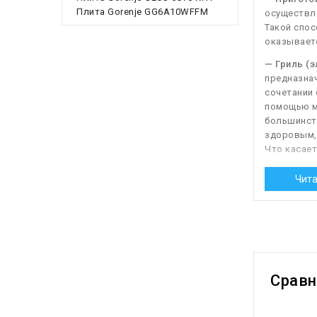
Плита Gorenje GG6A10WFFM
осуществля
Такой спос
оказываетс
— Гриль (э
предназнач
сочетании 
помощью мо
большинств
здоровым,
Что касает
конструкц
функций (в
Чита
вот газовы
конструкци
— Термост
избавляет
термостат 
Срав
— Каталит
попадающий
степени са