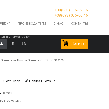
+38(068) 186-52-06
+38(093) 055-06-46
РЕДИТ
ПРОИЗВОДИТЕЛИ
О НАС
КОНТАКТЫ
зильные камеры Candy
RU
|
UA
0 (0 ГРН.)
 Gorenje
➔ Плита Gorenje GECS 5C70 XPA
0 отзывов
Написать отзыв
а:
87018
ECS 5C70 XPA