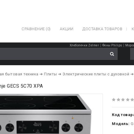
СРАВНЕНИЕ (0)
АКЦИИ
ДОСТАВКА ТОВАРОВ
К
|
|
Хлебопечки Zelmer
Фены Philips
Моро
ая бытовая техника
➔ Плиты
➔ Электрические плиты с духовкой
➔
nje GECS 5C70 XPA
Код товар
Модель:
G