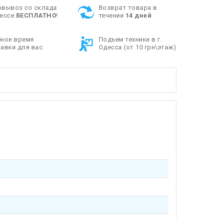
овывоз со склада
Возврат товара в
дессе
БЕСПЛАТНО
!
течении
14 дней
бное время
Подъем техники в г.
авки для вас
Одесса (от 10 грн\этаж)