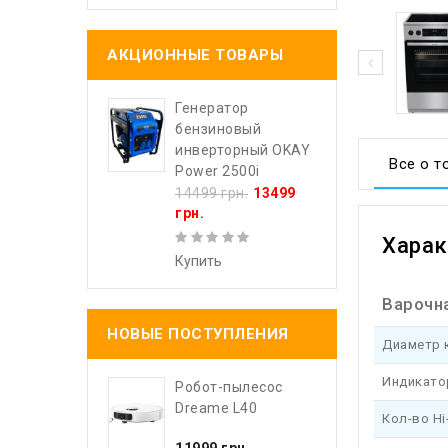
АКЦИОННЫЕ ТОВАРЫ
Генератор
бензиновый
инверторный OKAY
Все о т
Power 2500i
14499 грн.
13499
грн.
Харак
Купить
Варочн
НОВЫЕ ПОСТУПЛЕНИЯ
Диаметр 
Индикато
Робот-пылесос
Dreame L40
Кол-во Hi
11999 грн.