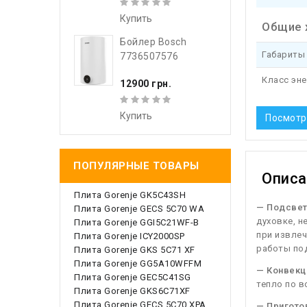
Купить
Общие 
Бойлер Bosch
Габариты 
7736507576
Класс эн
12900 грн.
Купить
Посмотр
ПОПУЛЯРНЫЕ ТОВАРЫ
Описа
Плита Gorenje GK5C43SH
— Подсвет
Плита Gorenje GECS 5C70 WA
духовке, н
Плита Gorenje GGI5C21WF-B
при извлеч
Плита Gorenje ICY2000SP
работы под
Плита Gorenje GKS 5C71 XF
Плита Gorenje GG5A10WFFM
— Конвекц
Плита Gorenje GEC5C41SG
тепло по в
Плита Gorenje GKS6C71XF
Плита Gorenje GECS 5C70 XPA
— Приготов