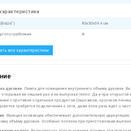
характеристики
(ВхШхГ)
85x50x59.4 см
ергопотребления
A
еть все характеристики
ние
ка духовки.
Лампа для освещения внутреннего объема духовки. Вк
е открывая её лишний раз и не выпуская тепло. Да и при открыто
ении с противня отдельных продуктов (пирожков, кусочков печенья 
светки требуется подключение к сети, даже если речь идёт о чист
ия.
Функция конвекции обеспечивает дополнительную циркуляцию 
сему объёму духовки. Особенно полезна при приготовлении выпечк
ление на пару.
Возможность использования духовки для приготов