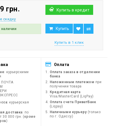
9 грн.
Купить в кредит
е скидку
Купить
в наличии
Купить в 1 клик
авка
Оплата
ине
: курьерскими
Оплата заказа в отделении
и
банка
Наложенным платежом
при
 ПОЧТА
получении товара
ЙМ
ЕРИ
Кредитная карта
ЭКСПРЕСС
Visa/MasterCard (LiqPay)
Оплата счета ПриватБанк
есса
: курьерская
(Liqpay)
Наличными курьеру
(только
ая доставка
: по
по г. Одессу)
 30 000 грн. (
кроме
оров
)