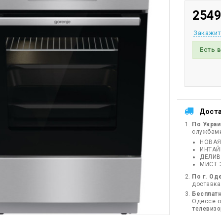
2549
Закажит
Есть 
Дост
По Укра
службам
НОВАЯ
ИНТА
ДЕЛИВ
МИСТ 
По г. Од
доставка
Бесплатн
Одессе от
телевиз