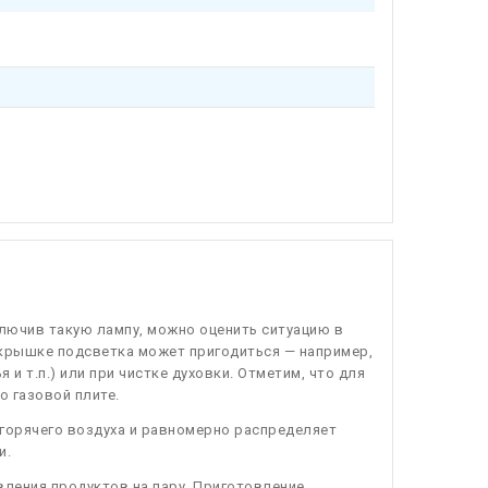
лючив такую лампу, можно оценить ситуацию в
й крышке подсветка может пригодиться — например,
и т.п.) или при чистке духовки. Отметим, что для
о газовой плите.
горячего воздуха и равномерно распределяет
и.
ления продуктов на пару. Приготовление