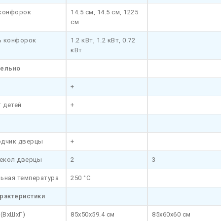
конфорок
14.5 см, 14.5 см, 1225
см
 конфорок
1.2 кВт, 1.2 кВт, 0.72
кВт
тельно
+
 детей
+
дчик дверцы
+
текол дверцы
2
3
ьная температура
250 °C
рактеристики
(ВхШхГ)
85x50x59.4 см
85x60x60 см