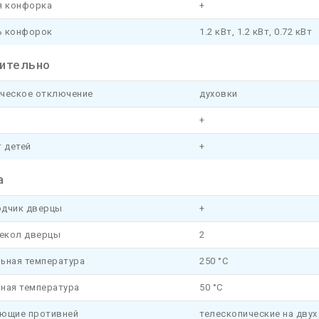
я конфорка
+
 конфорок
1.2 кВт, 1.2 кВт, 0.72 кВт
ительно
ческое отключение
духовки
+
 детей
+
а
дчик дверцы
+
текол дверцы
2
ьная температура
250 °C
ная температура
50 °C
ющие противней
телескопические на двух