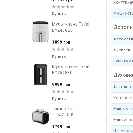
Контурна
Мощность
Купить
Мультипечь Tefal
Дополн
EY245GE0
Автомати
3899 грн.
Дисплей
Купить
Защита от
Мультипечь Tefal
EY7528E0
Духовк
9999 грн.
Автодово
Кол-во с
Купить
Тостер Tefal
Максимал
TT5S1DE0
Минималь
1799 грн.
Направля