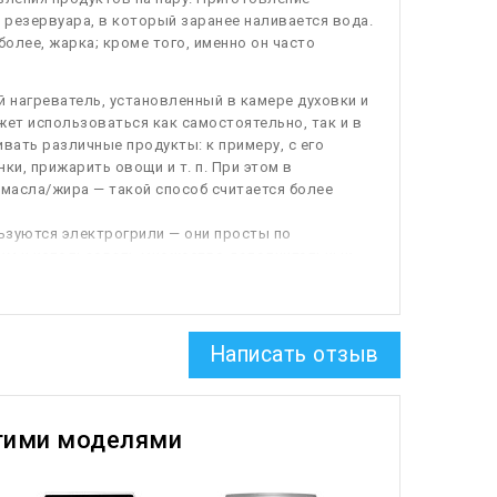
 резервуара, в который заранее наливается вода.
более, жарка; кроме того, именно он часто
й нагреватель, установленный в камере духовки и
жет использоваться как самостоятельно, так и в
вать различные продукты: к примеру, с его
и, прижарить овощи и т. п. При этом в
масла/жира — такой способ считается более
ьзуются электрогрили — они просты по
жим и использовать множество дополнительных
или можно встретить даже в газовых духовках. А
экономичными, однако более сложны по
Написать отзыв
 температуры в духовке.
Наличие термостата
м готовки — вместо этого достаточно выставить
ь ее.
гими моделями
нутренней поверхности, которое расщепляет жир,
атуре; таким образом, духовка до определённой
 каталитической очистки ниже, чем у