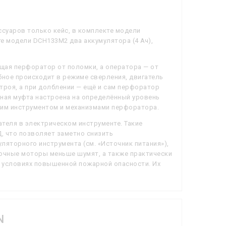
суаров только кейс, в комплекте модели
те модели DCH133M2 два аккумулятора (4 Ач),
щая перфоратор от поломки, а оператора — от
бное происходит в режиме сверления, двигатель
троя, а при долблении — ещё и сам перфоратор
ьная муфта настроена на определённый уровень
чим инструментом и механизмами перфоратора.
теля в электрическом инструменте. Такие
, что позволяет заметно снизить
ляторного инструмента (см. «Источник питания»),
точные моторы меньше шумят, а также практически
в условиях повышенной пожарной опасности. Их
N