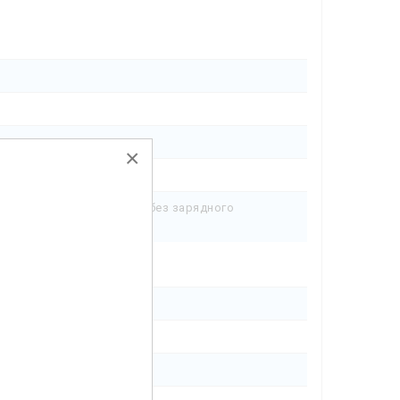
×
; ограничитель глубины; без зарядного