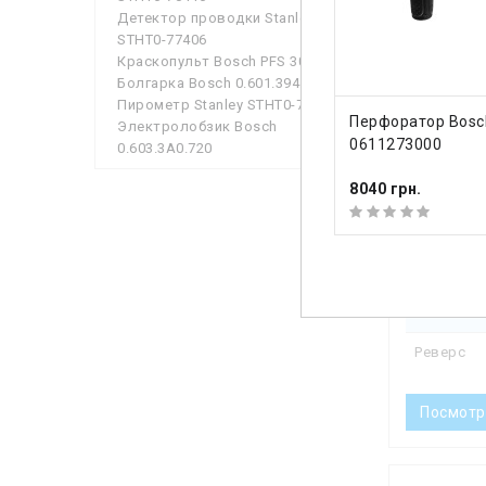
Макс. ⌀ 
Детектор проводки Stanley
STHT0-77406
Тип патро
Краскопульт Bosch PFS 3000-2
Болгарка Bosch 0.601.394.121
Функци
Пирометр Stanley STHT0-77365
КУПИТЬ
Перфоратор Bosc
Электролобзик Bosch
Функции
0611273000
0.603.3A0.720
Характ
8040 грн.
Количест
Количест
Располож
Реверс
Посмотр