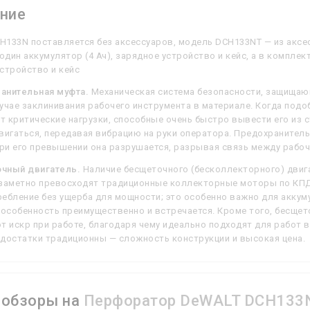
ние
133N поставляется без аксессуаров, модель DCH133NT — из аксес
дин аккумулятор (4 Ач), зарядное устройство и кейс, а в комплек
стройство и кейс
анительная муфта.
Механическая система безопасности, защищаю
учае заклинивания рабочего инструмента в материале. Когда подо
 критические нагрузки, способные очень быстро вывести его из с
вигаться, передавая вибрацию на руки оператора. Предохранител
при его превышении она разрушается, разрывая связь между рабо
чный двигатель.
Наличие бесщеточного (бесколлекторного) двига
 заметно превосходят традиционные коллекторные моторы по КПД
ебление без ущерба для мощности; это особенно важно для аккуму
 особенность преимущественно и встречается. Кроме того, бесще
т искр при работе, благодаря чему идеально подходят для работ 
достатки традиционны — сложность конструкции и высокая цена.
ообзоры на
Перфоратор DeWALT DCH133