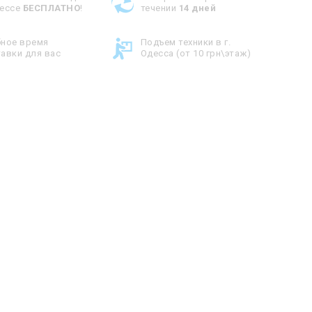
дессе
БЕСПЛАТНО
!
течении
14 дней
бное время
Подъем техники в г.
авки для вас
Одесса (от 10 грн\этаж)