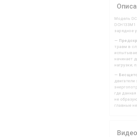
Описа
Модель DCH
DCH133M1 о
зарядное у
— Предохр
травм в сл
испытывает
начинает д
нагрузки; 
— Бесщето
двигатели
энергопотр
где данная
не образую
главные не
Виде