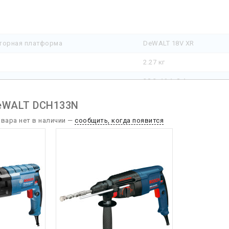
торная платформа
DeWALT 18V XR
2.27 кг
38.3x16.1x8.4 см
 питания
аккумулятор
eWALT DCH133N
ация
дополнительная рукоятка
овара нет в наличии —
сообщить, когда появится
устройства
верления бетона
26 мм
верления дерева
30 мм
сверления коронкой
50 мм