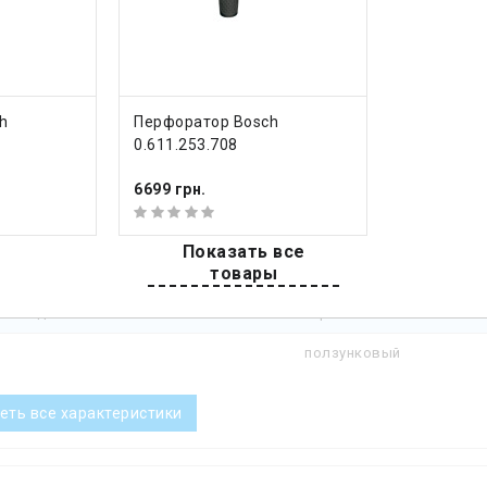
сверления металла
13 мм
на
SDS+
и и возможности
КУПИТЬ
h
Перфоратор Bosch
предохранительная муфт
0.611.253.708
еристики
6699 грн.
во оборотов
1500 об/мин
Показать все
товары
во ударов
5500 уд/мин
ение двигателя
горизонтальное
ползунковый
еть все характеристики