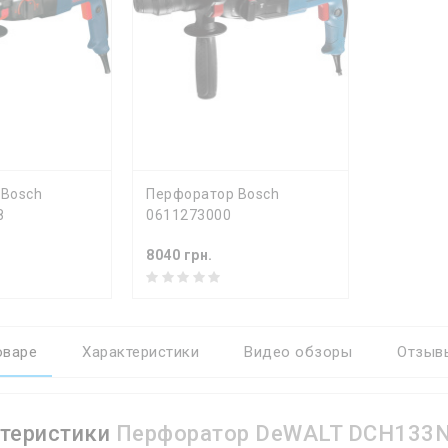
Ь
КУПИТЬ
 Bosch
Перфоратор Bosch
8
0611273000
8040 грн.
оваре
Характеристики
Видео обзоры
Отзывы
теристики
Перфоратор DeWALT DCH133