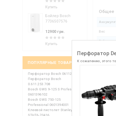
Купить
Общее
Бойлер Bosch
7736507576
Аккумуля
Вес
12900 грн.
Габариты
Купить
Источник
Перфоратор D
Комплект
К сожалению, этого т
ПОПУЛЯРНЫЕ ТОВАРЫ
Перфоратор Bosch 0611273000
Патрон
Перфоратор Bosch
0.611.253.708
Макс. ⌀ с
Bosch GWS 9-125 S Professional
0601396102
Макс. ⌀ с
Bosch GWS 750-125
Professional 0601394001
Макс. ⌀ 
Клеевой пистолет Stanley
STHT6-70416