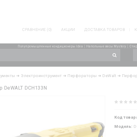
СРАВНЕНИЕ (0)
АКЦИИ
ДОСТАВКА ТОВАРОВ
К
|
|
Полупромышленные кондиционеры Idea
Напольные весы Mystery
Стир
рументы
➔ Электроинструмент
➔ Перфораторы
➔ DeWalt
➔ Перфо
р DeWALT DCH133N
Код товар
Модель:
D