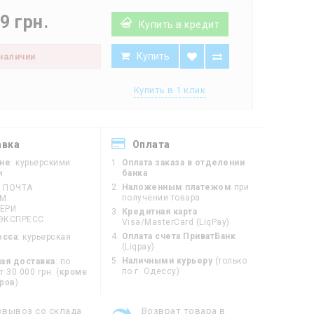
9 грн.
Купить в кредит
Купить
 наличии
Купить в 1 клик
авка
Оплата
ине
: курьерскими
Оплата заказа в отделении
и
банка
Наложенным платежом
при
 ПОЧТА
получении товара
ЙМ
ЕРИ
Кредитная карта
ЭКСПРЕСС
Visa/MasterCard (LiqPay)
Оплата счета ПриватБанк
есса
: курьерская
(Liqpay)
Наличными курьеру
(только
ая доставка
: по
по г. Одессу)
 30 000 грн. (
кроме
оров
)
овывоз со склада
Возврат товара в