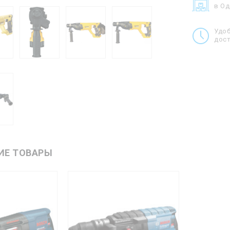
в О
Удо
дост
ИЕ ТОВАРЫ