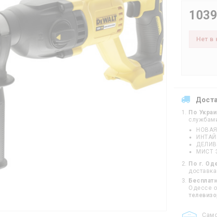
1039
Нет в
Дост
По Укра
службам
НОВАЯ
ИНТА
ДЕЛИВ
МИСТ 
По г. Од
доставка
Бесплатн
Одессе от
телевиз
Cам