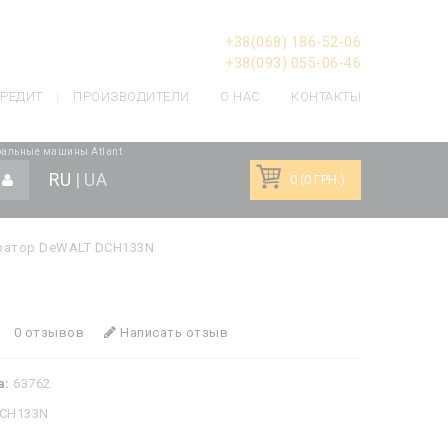
+38(068) 186-52-06
+38(093) 055-06-46
РЕДИТ
ПРОИЗВОДИТЕЛИ
О НАС
КОНТАКТЫ
альные машины Atlant
RU
|
UA
0 (0 ГРН.)
ратор DeWALT DCH133N
0 отзывов
Написать отзыв
а:
63762
CH133N