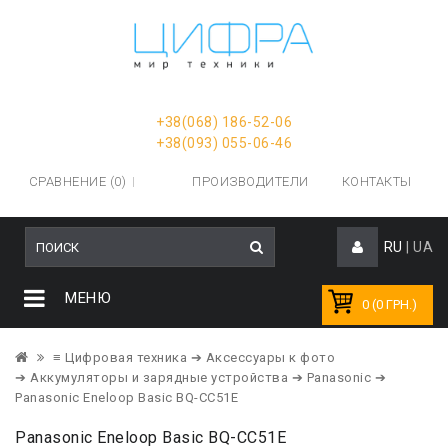
+38(068) 186-52-06
+38(093) 055-06-46
СРАВНЕНИЕ (0)
ПРОИЗВОДИТЕЛИ
КОНТАКТЫ
RU
|
UA
МЕНЮ
0 (0 ГРН.)
≡ Цифровая техника
➔ Аксессуары к фото
➔ Аккумуляторы и зарядные устройства
➔ Panasonic
➔
Panasonic Eneloop Basic BQ-CC51E
Panasonic Eneloop Basic BQ-CC51E