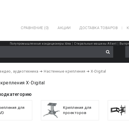
СРАВНЕНИЕ (0)
АКЦИИ
ДОСТАВКА ТОВАРОВ
К
|
|
Полупромышленные кондиционеры Idea
Стиральные машины Atlant
Выпря
 видео, аудиотехника
➔ Настенные крепления
➔ X-Digital
крепления X-Digital
подкатегорию
репления для
Крепления для
VD
проекторов