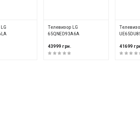
ТЬ
КУПИТЬ
КУП
 LG
Телевизор LG
Телевиз
6LA
65QNED93A6A
UE65DU8
43999 грн.
41699 гр