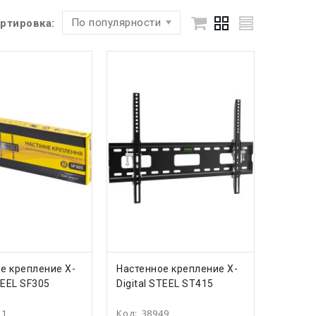
По популярности
ртировка:
ПИТЬ
КУПИТЬ
е крепление X-
Настенное крепление X-
TEEL SF305
Digital STEEL ST415
51
Код:
38949