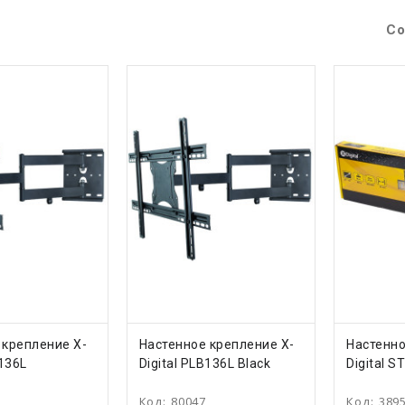
Со
ТЬ
КУПИТЬ
КУ
 крепление X-
Настенное крепление X-
Настенно
B136L
Digital PLB136L Black
Digital S
Код:
80047
Код:
389