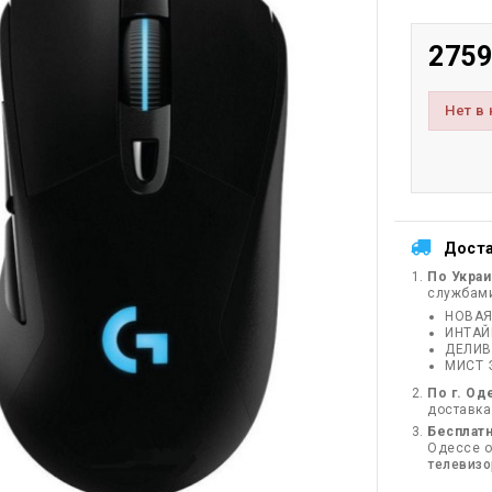
2759
Нет в
Дост
По Укра
службам
НОВАЯ
ИНТА
ДЕЛИВ
МИСТ 
По г. Од
доставка
Бесплатн
Одессе от
телевиз