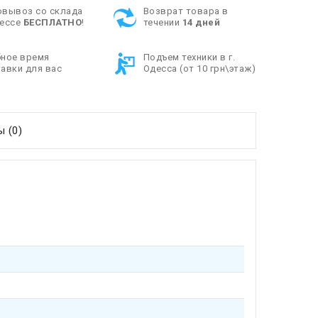
овывоз со склада
Возврат товара в
дессе
БЕСПЛАТНО
!
течении
14 дней
бное время
Подъем техники в г.
авки для вас
Одесса (от 10 грн\этаж)
 (0)