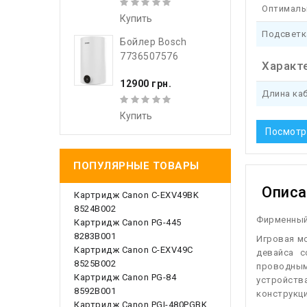
Оптималь
Купить
Подсветк
Бойлер Bosch
7736507576
Характ
12900 грн.
Длина ка
Купить
Посмотр
ПОПУЛЯРНЫЕ ТОВАРЫ
Описа
Картридж Canon C-EXV49BK
8524B002
Фирменный 
Картридж Canon PG-445
8283B001
И
гровая м
Картридж Canon C-EXV49C
девайса с
8525B002
проводным 
Картридж Canon PG-84
устройств
8592B001
конструкци
Картридж Canon PGI-480PGBK