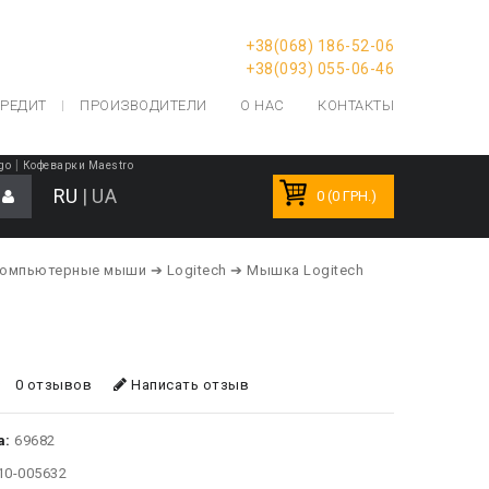
+38(068) 186-52-06
+38(093) 055-06-46
РЕДИТ
ПРОИЗВОДИТЕЛИ
О НАС
КОНТАКТЫ
|
go
Кофеварки Maestro
RU
|
UA
0 (0 ГРН.)
Компьютерные мыши
➔ Logitech
➔ Мышка Logitech
0 отзывов
Написать отзыв
а:
69682
10-005632