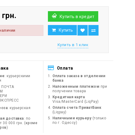
 грн.
Купить в кредит
Купить
 наличии
Купить в 1 клик
авка
Оплата
ине
: курьерскими
Оплата заказа в отделении
и
банка
Наложенным платежом
при
 ПОЧТА
получении товара
ЙМ
ЕРИ
Кредитная карта
ЭКСПРЕСС
Visa/MasterCard (LiqPay)
Оплата счета ПриватБанк
есса
: курьерская
(Liqpay)
Наличными курьеру
(только
ая доставка
: по
по г. Одессу)
 30 000 грн. (
кроме
оров
)