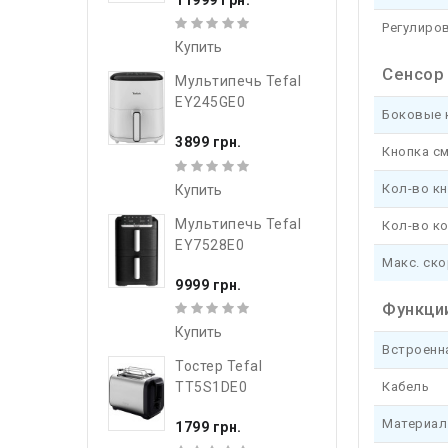
Регулиро
Купить
Сенсор
Мультипечь Tefal
EY245GE0
Боковые 
3899 грн.
Кнопка см
Кол-во к
Купить
Мультипечь Tefal
Кол-во к
EY7528E0
Макс. ск
9999 грн.
Функци
Купить
Встроенн
Тостер Tefal
Кабель
TT5S1DE0
Материал
1799 грн.