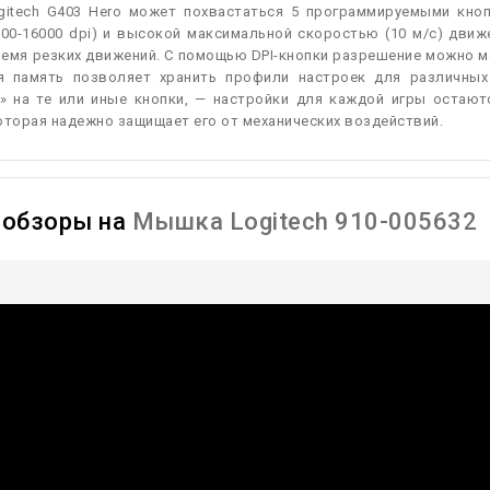
itech G403 Hero может похвастаться 5 программируемыми кно
100-16000 dpi) и высокой максимальной скоростью (10 м/с) движ
емя резких движений. С помощью DPI-кнопки разрешение можно ме
я память позволяет хранить профили настроек для различных
» на те или иные кнопки, — настройки для каждой игры остают
оторая надежно защищает его от механических воздействий.
ообзоры на
Мышка Logitech 910-005632