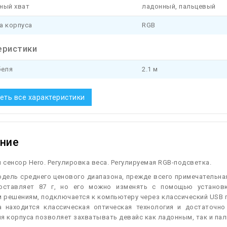
ный хват
ладонный, пальцевый
а корпуса
RGB
еристики
беля
2.1 м
еть все характеристики
ние
сенсор Hero. Регулировка веса. Регулируемая RGB-подсветка.
одель среднего ценового диапазона, прежде всего примечательн
оставляет 87 г, но его можно изменять с помощью установк
решениям, подключается к компьютеру через классический USB по
а находится классическая оптическая технология и достаточно
я корпуса позволяет захватывать девайс как ладонным, так и па