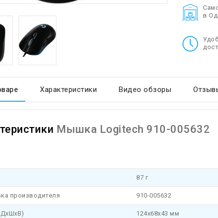
Cам
в О
Удо
дост
оваре
Характеристики
Видео обзоры
Отзывы
теристики
Мышка Logitech 910-005632
87 г
ка производителя
910-005632
(ДхШхВ)
124x68x43 мм