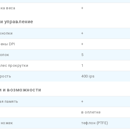
вка веса
+
 и управление
кнопки
+
ены DPI
+
нопок
5
олес прокрутки
1
орость
400 ips
и и возможности
ая память
+
в оплетке
 ножек
тефлон (PTFE)