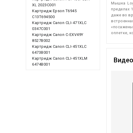
Мышка Log
XL 2023C001
пределах 
Картридж Epson T6945
даже во вр
C13T694500
встроенна
Картридж Canon CLI-471XLC
«посажены
0347C001
оплетке, к
Картридж Canon C-EXV49Y
8527B002
Картридж Canon CLI-451XLC
6473B001
Картридж Canon CLI-451XLM
Виде
6474B001