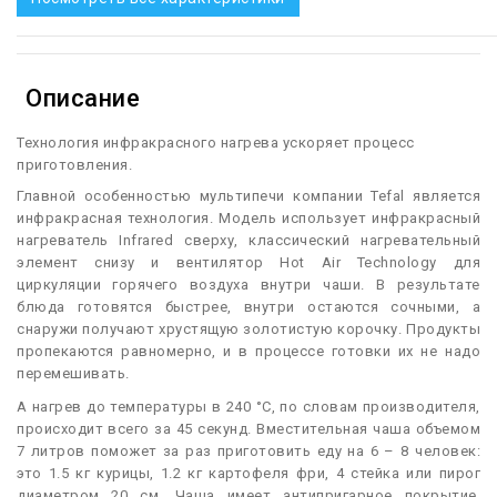
Описание
Технология инфракрасного нагрева ускоряет процесс
приготовления.
Г
лавной особенностью мультипечи компании Tefal является
инфракрасная технология. Модель использует инфракрасный
нагреватель Infrared сверху, классический нагревательный
элемент снизу и вентилятор Hot Air Тесhnology для
циркуляции горячего воздуха внутри чаши. В результате
блюда готовятся быстрее, внутри остаются сочными, а
снаружи получают хрустящую золотистую корочку. Продукты
пропекаются равномерно, и в процессе готовки их не надо
перемешивать.
А нагрев до температуры в 240 °C, по словам производителя,
происходит всего за 45 секунд. Вместительная чаша объемом
7 литров поможет за раз приготовить еду на 6 – 8 человек:
это 1.5 кг курицы, 1.2 кг картофеля фри, 4 стейка или пирог
диаметром 20 см. Чаша имеет антипригарное покрытие,