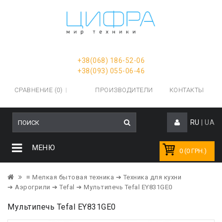
+38(068) 186-52-06
+38(093) 055-06-46
СРАВНЕНИЕ (0)
ПРОИЗВОДИТЕЛИ
КОНТАКТЫ
RU
|
UA
МЕНЮ
0 (0 ГРН.)
≡ Мелкая бытовая техника
➔ Техника для кухни
➔ Аэрогрили
➔ Tefal
➔ Мультипечь Tefal EY831GE0
Мультипечь Tefal EY831GE0