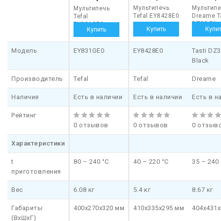
Мультипечь
Мультипе
Мультипечь
Tefal EY8428E0
Dreame T
Tefal
DZ30 Bla
EY831GE0
Модель
EY831GE0
EY8428E0
Tasti DZ
Black
Производитель
Tefal
Tefal
Dreame
Наличие
Есть в наличии
Есть в наличии
Есть в н
Рейтинг
0 отзывов
0 отзывов
0 отзыв
Характеристики
t
80 – 240 °С
40 – 220 °С
35 – 240 
приготовления
Вес
6.08 кг
5.4 кг
8.67 кг
Габариты
400х270х320 мм
410х335х295 мм
404х431х
(ВхШхГ)