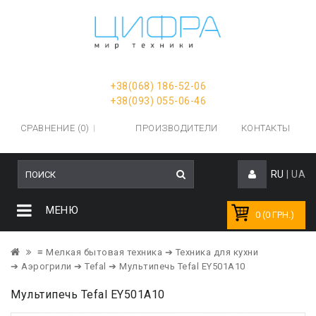
+38(068) 186-52-06
+38(093) 055-06-46
СРАВНЕНИЕ (0)
ПРОИЗВОДИТЕЛИ
КОНТАКТЫ
RU
|
UA
МЕНЮ
0 (0 ГРН.)
≡ Мелкая бытовая техника
➔ Техника для кухни
➔ Аэрогрили
➔ Tefal
➔ Мультипечь Tefal EY501A10
Мультипечь Tefal EY501A10