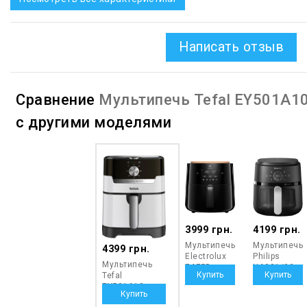
Написать отзыв
Сравнение
Мультипечь Tefal EY501A1
с другими моделями
3999 грн.
4199 грн.
Мультипечь
Мультипечь
4399 грн.
Electrolux
Philips
Мультипечь
EAF5B
NA221/00
Tefal
EY501A10