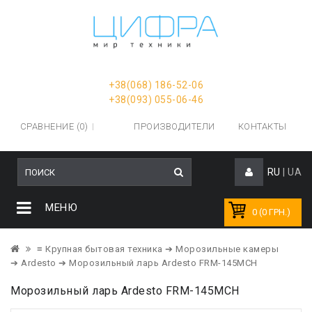
+38(068) 186-52-06
+38(093) 055-06-46
СРАВНЕНИЕ (0)
ПРОИЗВОДИТЕЛИ
КОНТАКТЫ
RU
|
UA
МЕНЮ
0 (0 ГРН.)
≡ Крупная бытовая техника
➔ Морозильные камеры
➔ Ardesto
➔ Морозильный ларь Ardesto FRM-145MCH
Морозильный ларь Ardesto FRM-145MCH