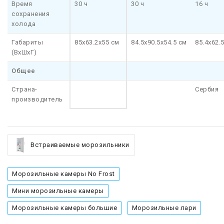
Время
30 ч
30 ч
16 ч
сохранения
холода
Габариты
85x63.2x55 см
84.5x90.5x54.5 см
85.4x62.
(ВхШхГ)
Общее
Страна-
Сербия
производитель
Встраиваемые морозильники
Морозильные камеры No Frost
Мини морозильные камеры
Морозильные камеры большие
Морозильные лари