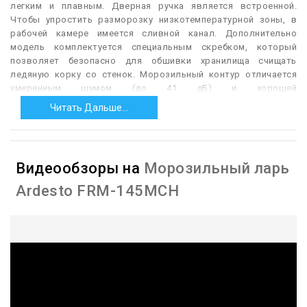
легким и плавным. Дверная ручка является встроенной.
Чтобы упростить разморозку низкотемпературной зоны, в
рабочей камере имеется сливной канал. Дополнительно
модель комплектуется специальным скребком, который
позволяет безопасно для обшивки хранилища счищать
ледяную корку со стенок. Морозильный контур отличается
умеренным шумом (до 41 дБ) и хорошей
энергоэффективностью (А+). Устройство потребляет в год
Читать Дальше...
около 228 кВтч. Благодаря роликовому шасси морозильник
можно легко переставлять и транспортировать даже в
одиночку.
Видеообзоры на
Морозильный ларь
Ardesto FRM-145MCH