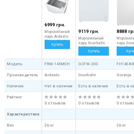
6999 грн.
9119 грн.
8888 гр
Морозильный
ларь Ardesto
Морозильный
Морозил
FRM-145MCH
ларь Grunhelm
ларь Gor
GCFW-200
FH14EAW
Модель
FRM-145MCH
GCFW-200
FH14EA
Производитель
Ardesto
Grunhelm
Gorenje
Наличие
Нет в наличии
Есть в наличии
Есть в н
Рейтинг
0 отзывов
0 отзывов
0 отзыв
Характеристики
Вес
26 кг
26 кг