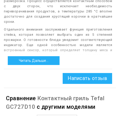
разморозка. Процесс осуществляется контактным способом
с двух сторон, что исключает необходимость
переворачивания продуктов, а температуры 285 °C вполне
достаточно для создания хрустящей корочки в кратчайшие
сроки.
Отдельного внимания заслуживает функция приготовления
стейка, которая позволяет выбрать один из 5 степеней
прожарки. О готовности блюда уведомит соответствующий
индикатор. Еще одной особенностью модели является
встроенный сенсор, который определяет толщину мяса и
других ингредиентов, автоматически подстраивая параметры
электрогриля для достижения идеального результата.
Читать Дальше...
Пластины с антипригарным покрытием формата XL (40x20 см)
справляются с одновременным приготовлением 6 – 8 порций.
Написать отзыв
Они расположены под небольшим углом, что способствует
эффективному стеканию жира в съемный поддон.
Производитель предусмотрел все особенности домашнего
использования, поэтому вероятность появления дыма
Сравнение
Контактный гриль Tefal
минимальная для безопасной готовки на кухне без вытяжки.
Съемные пластины легко очищаются в посудомоечной
GC727D10
с другими моделями
машине. Для любителей еды на гриле предусмотрено
фирменное приложение для смартфона, где можно найти