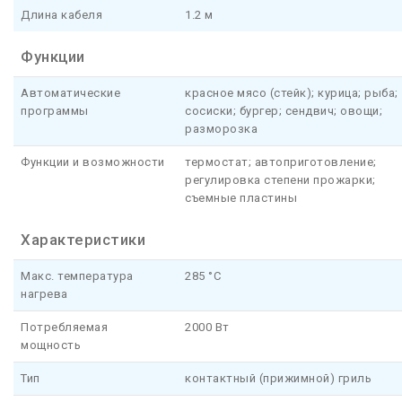
Длина кабеля
1.2 м
Функции
Автоматические
красное мясо (стейк); курица; рыба;
программы
сосиски; бургер; сендвич; овощи;
разморозка
Функции и возможности
термостат; автоприготовление;
регулировка степени прожарки;
съемные пластины
Характеристики
Макс. температура
285 °C
нагрева
Потребляемая
2000 Вт
мощность
Тип
контактный (прижимной) гриль