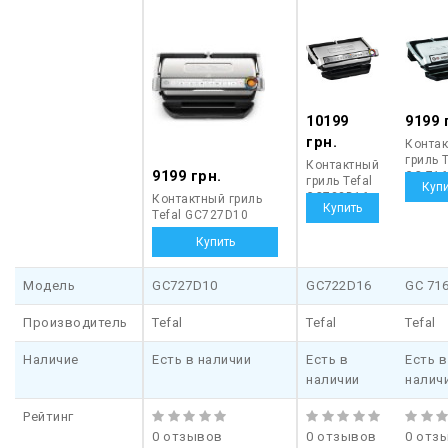
много оригинальных рецептов на каждый день.
10199
9199 
грн.
Конта
гриль T
Контактный
9199 грн.
GC 71
гриль Tefal
GC722D16
Контактный гриль
Tefal GC727D10
Модель
GC727D10
GC722D16
GC 71
Производитель
Tefal
Tefal
Tefal
Наличие
Есть в наличии
Есть в
Есть в
наличии
налич
Рейтинг
0 отзывов
0 отзывов
0 отз